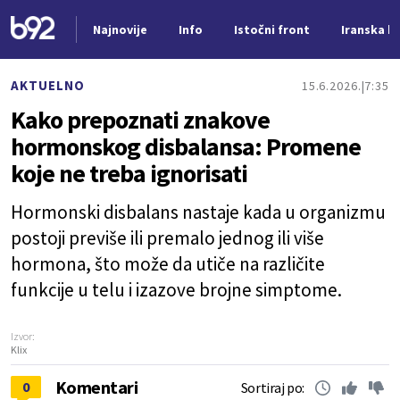
Najnovije
Info
Istočni front
Iranska kr
Nova vest
AKTUELNO
15.6.2026.
7:35
Kako prepoznati znakove
hormonskog disbalansa: Promene
koje ne treba ignorisati
Hormonski disbalans nastaje kada u organizmu
postoji previše ili premalo jednog ili više
hormona, što može da utiče na različite
funkcije u telu i izazove brojne simptome.
Izvor:
Klix
Komentari
0
Sortiraj po: