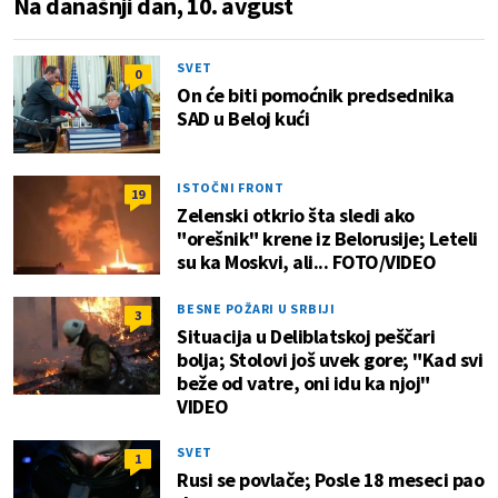
Na današnji dan, 10. avgust
SVET
0
On će biti pomoćnik predsednika
SAD u Beloj kući
ISTOČNI FRONT
19
Zelenski otkrio šta sledi ako
"orešnik" krene iz Belorusije; Leteli
su ka Moskvi, ali... FOTO/VIDEO
BESNE POŽARI U SRBIJI
3
Situacija u Deliblatskoj peščari
bolja; Stolovi još uvek gore; "Kad svi
beže od vatre, oni idu ka njoj"
VIDEO
SVET
1
Rusi se povlače; Posle 18 meseci pao