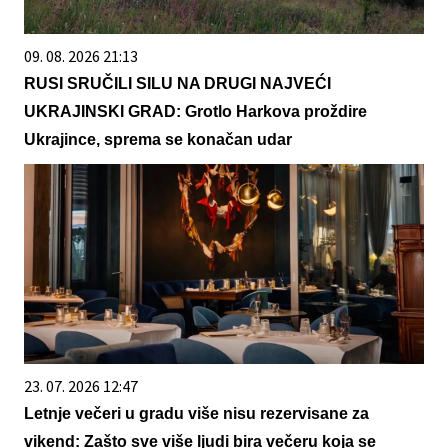
09. 08. 2026 21:13
RUSI SRUČILI SILU NA DRUGI NAJVEĆI
UKRAJINSKI GRAD: Grotlo Harkova proždire
Ukrajince, sprema se konačan udar
23. 07. 2026 12:47
Letnje večeri u gradu više nisu rezervisane za
vikend: Zašto sve više ljudi bira večeru koja se