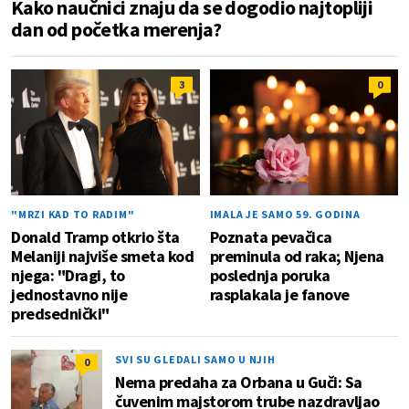
Kako naučnici znaju da se dogodio najtopliji
dan od početka merenja?
3
0
"MRZI KAD TO RADIM"
IMALA JE SAMO 59. GODINA
Donald Tramp otkrio šta
Poznata pevačica
Melaniji najviše smeta kod
preminula od raka; Njena
njega: "Dragi, to
poslednja poruka
jednostavno nije
rasplakala je fanove
predsednički"
SVI SU GLEDALI SAMO U NJIH
0
Nema predaha za Orbana u Guči: Sa
čuvenim majstorom trube nazdravljao