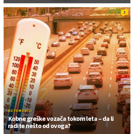
1
AUTOMOBILI
Kobne greške vozača tokom leta – da li
radite nešto od ovoga?