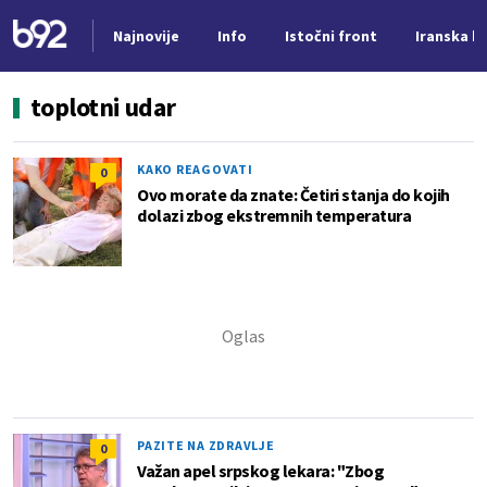
Najnovije
Info
Istočni front
Iranska kr
Nova vest
toplotni udar
KAKO REAGOVATI
0
Ovo morate da znate: Četiri stanja do kojih
dolazi zbog ekstremnih temperatura
PAZITE NA ZDRAVLJE
0
Važan apel srpskog lekara: "Zbog