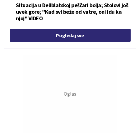
Situacija u Deliblatskoj peščari bolja; Stolovi još
uvek gore; "Kad svi beže od vatre, oni idu ka
njoj" VIDEO
Pogledaj sve