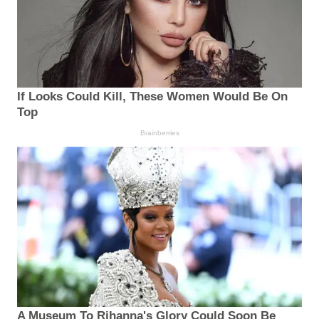
If Looks Could Kill, These Women Would Be On
Top
Brainberries
A Museum To Rihanna's Glory Could Soon Be