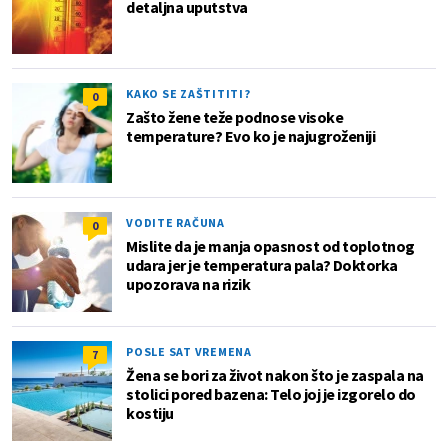
detaljna uputstva
KAKO SE ZAŠTITITI?
0
Zašto žene teže podnose visoke
temperature? Evo ko je najugroženiji
VODITE RAČUNA
0
Mislite da je manja opasnost od toplotnog
udara jer je temperatura pala? Doktorka
upozorava na rizik
POSLE SAT VREMENA
7
Žena se bori za život nakon što je zaspala na
stolici pored bazena: Telo joj je izgorelo do
kostiju