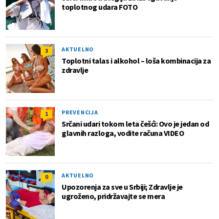
toplotnog udara FOTO
AKTUELNO
3
Toplotni talas i alkohol – loša kombinacija za
zdravlje
PREVENCIJA
1
Srčani udari tokom leta češći: Ovo je jedan od
glavnih razloga, vodite računa VIDEO
AKTUELNO
0
Upozorenja za sve u Srbiji; Zdravlje je
ugroženo, pridržavajte se mera