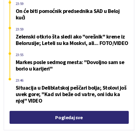
23:59
On će biti pomoćnik predsednika SAD u Beloj
kući
23:59
Zelenski otkrio šta sledi ako "orešnik" krene iz
Belorusije; Leteli su ka Moskvi, ali... FOTO/VIDEO
23:55
Markes posle sedmog mesta: "Dovoljno sam se
borio u karijeri"
23:46
Situacija u Deliblatskoj peščari bolja; Stolovi još
uvek gore; "Kad svi beže od vatre, oni idu ka
njoj" VIDEO
Pogledaj sve