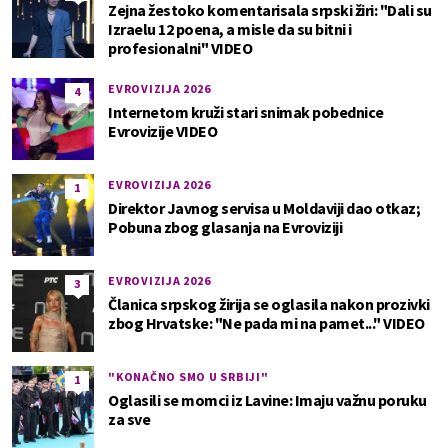
Zejna žestoko komentarisala srpski žiri: "Dali su
Izraelu 12 poena, a misle da su bitni i
profesionalni" VIDEO
EVROVIZIJA 2026
4
Internetom kruži stari snimak pobednice
Evrovizije VIDEO
EVROVIZIJA 2026
1
Direktor Javnog servisa u Moldaviji dao otkaz;
Pobuna zbog glasanja na Evroviziji
EVROVIZIJA 2026
3
Članica srpskog žirija se oglasila nakon prozivki
zbog Hrvatske: "Ne pada mi na pamet..." VIDEO
"KONAČNO SMO U SRBIJI"
1
Oglasili se momci iz Lavine: Imaju važnu poruku
za sve