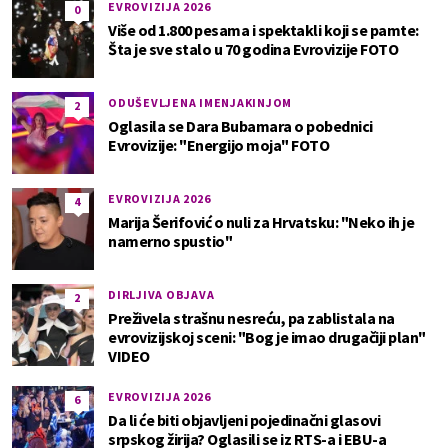
EVROVIZIJA 2026
0
Više od 1.800 pesama i spektakli koji se pamte:
Šta je sve stalo u 70 godina Evrovizije FOTO
ODUŠEVLJENA IMENJAKINJOM
2
Oglasila se Dara Bubamara o pobednici
Evrovizije: "Energijo moja" FOTO
EVROVIZIJA 2026
4
Marija Šerifović o nuli za Hrvatsku: "Neko ih je
namerno spustio"
DIRLJIVA OBJAVA
2
Preživela strašnu nesreću, pa zablistala na
evrovizijskoj sceni: "Bog je imao drugačiji plan"
VIDEO
EVROVIZIJA 2026
6
Da li će biti objavljeni pojedinačni glasovi
srpskog žirija? Oglasili se iz RTS-a i EBU-a