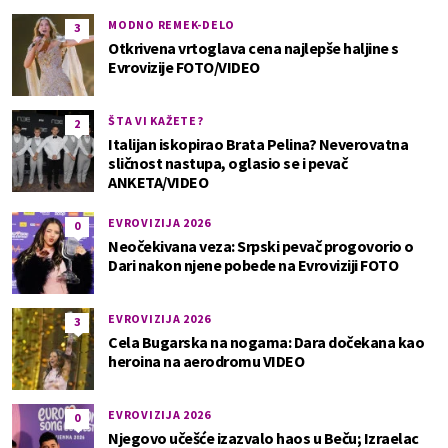
MODNO REMEK-DELO
3
Otkrivena vrtoglava cena najlepše haljine s
Evrovizije FOTO/VIDEO
ŠTA VI KAŽETE?
2
Italijan iskopirao Brata Pelina? Neverovatna
sličnost nastupa, oglasio se i pevač
ANKETA/VIDEO
EVROVIZIJA 2026
0
Neočekivana veza: Srpski pevač progovorio o
Dari nakon njene pobede na Evroviziji FOTO
EVROVIZIJA 2026
3
Cela Bugarska na nogama: Dara dočekana kao
heroina na aerodromu VIDEO
EVROVIZIJA 2026
0
Njegovo učešće izazvalo haos u Beču; Izraelac