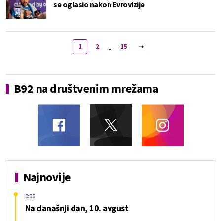
se oglasio nakon Evrovizije
...
1
2
15
B92 na društvenim mrežama
Najnovije
0:00
Na današnji dan, 10. avgust