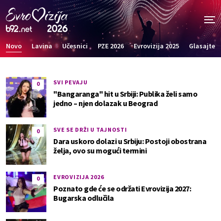
Novo
Lavina
Učesnici
PZE 2026
Evrovizija 2025
Glasajte
SVI PEVAJU
0
"Bangaranga" hit u Srbiji: Publika želi samo
jedno – njen dolazak u Beograd
SVE SE DRŽI U TAJNOSTI
0
Dara uskoro dolazi u Srbiju: Postoji obostrana
želja, ovo su mogući termini
EVROVIZIJA 2026
0
Poznato gde će se održati Evrovizija 2027:
Bugarska odlučila