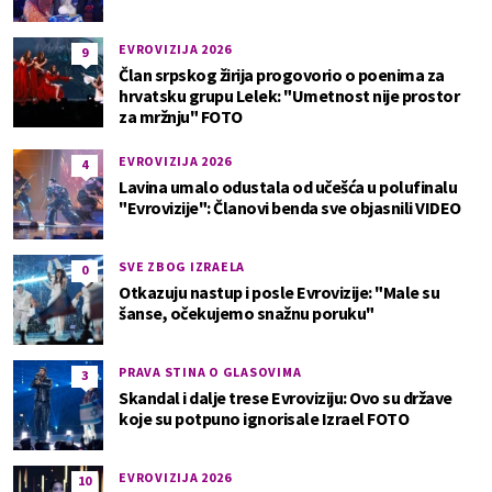
EVROVIZIJA 2026
9
Član srpskog žirija progovorio o poenima za
hrvatsku grupu Lelek: "Umetnost nije prostor
za mržnju" FOTO
EVROVIZIJA 2026
4
Lavina umalo odustala od učešća u polufinalu
"Evrovizije": Članovi benda sve objasnili VIDEO
SVE ZBOG IZRAELA
0
Otkazuju nastup i posle Evrovizije: "Male su
šanse, očekujemo snažnu poruku"
PRAVA STINA O GLASOVIMA
3
Skandal i dalje trese Evroviziju: Ovo su države
koje su potpuno ignorisale Izrael FOTO
EVROVIZIJA 2026
10