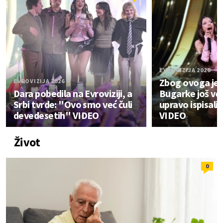
EVROVIZIJA 2026
Zbog ovoga je
EVROVIZIJA 2026
Dara pobedila na Evroviziji, a
Bugarke još već
Srbi tvrde: "Ovo smo već čuli
upravo ispisali 
devedesetih" VIDEO
VIDEO
Život
0