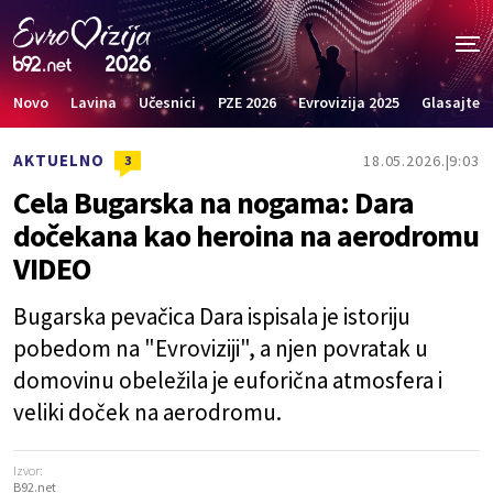
Novo
Lavina
Učesnici
PZE 2026
Evrovizija 2025
Glasajte
AKTUELNO
18.05.2026.
9:03
3
Cela Bugarska na nogama: Dara
dočekana kao heroina na aerodromu
VIDEO
Bugarska pevačica Dara ispisala je istoriju
pobedom na "Evroviziji", a njen povratak u
domovinu obeležila je euforična atmosfera i
veliki doček na aerodromu.
Izvor:
B92.net