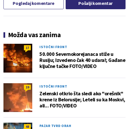
Pogledaj komentare
Pošalji komentar
Možda vas zanima
ISTOČNI FRONT
17
50.000 Severnokorejanaca stiže u
Rusiju; Izvedeno čak 40 udara!; Gađane
ključne tačke FOTO/VIDEO
ISTOČNI FRONT
19
Zelenski otkrio šta sledi ako "orešnik"
krene iz Belorusije; Leteli su ka Moskvi,
ali... FOTO/VIDEO
PAZAR TVRD ORAH
48