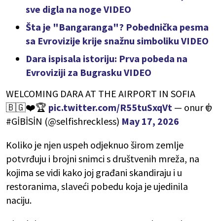
sve digla na noge VIDEO
Šta je "Bangaranga"? Pobednička pesma
sa Evrovizije krije snažnu simboliku VIDEO
Dara ispisala istoriju: Prva pobeda na
Evroviziji za Bugrasku VIDEO
WELCOMING DARA AT THE AIRPORT IN SOFIA
🇧🇬❤️🏆
pic.twitter.com/R55tuSxqVt
— onur 𑣿
#GİBİSİN (@selfishreckless)
May 17, 2026
Koliko je njen uspeh odjeknuo širom zemlje
potvrđuju i brojni snimci s društvenih mreža, na
kojima se vidi kako joj građani skandiraju i u
restoranima, slaveći pobedu koja je ujedinila
naciju.