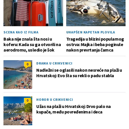
SCENA KAO IZ FILMA
UHAPŠEN KAPETAN PLOVILA
Baka nije znala šta nosi u
Tragedija u blizini popularnog
koferu: Kada su ga otvorili na
ostrva: Majka i beba poginule
aerodromu, usledio je šok
nakon prevrtanja čamca
DRAMA U CRIKVENICI
0
Nadležni se oglasili nakon nesreće na plaži u
Hrvatskoj: Evo šta su rekli o padu stabla
HOROR U CRIKVENICI
0
Užas na plaži u Hrvatskoj: Drvo palo na
kupače, među povređenima i deca