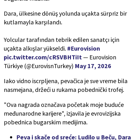
Dara, ülkesine dönüş yolunda uçakta sürpriz bir
kutlamayla karşılandı.
Yolcular tarafından tebrik edilen sanatçı için
uçakta alkışlar yükseldi.
#Eurovision
pic.twitter.com/cRSVBHTiIt
— Eurovision
Türkiye (@EurovisnTurkey)
May 17, 2026
Iako vidno iscrpljena, pevačica je sve vreme bila
nasmejana, držeći u rukama pobednički trofej.
"Ova nagrada označava početak moje buduće
međunarodne karijere", izjavila je evrovizijska
pobednica bugarskim medijima.
Peva i skače od sreće: Ludilo u Beču, Dara