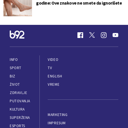
godine: Ove znakove ne smete da ignorišete
INFO
VIDEO
SPORT
TV
BIZ
ENGLISH
ŽIVOT
VREME
ZDRAVLJE
PUTOVANJA
KULTURA
MARKETING
SUPERŽENA
IMPRESUM
ESPORTS