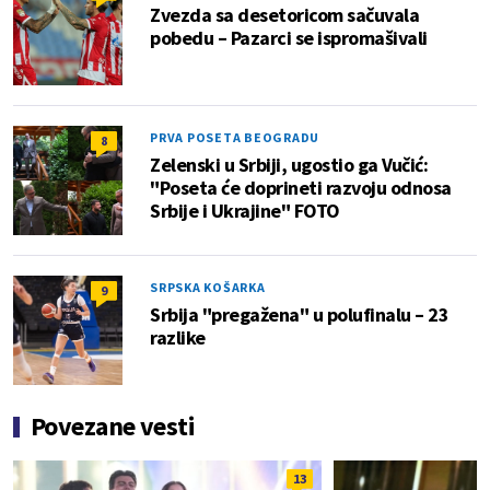
Zvezda sa desetoricom sačuvala
pobedu – Pazarci se ispromašivali
PRVA POSETA BEOGRADU
8
Zelenski u Srbiji, ugostio ga Vučić:
"Poseta će doprineti razvoju odnosa
Srbije i Ukrajine" FOTO
SRPSKA KOŠARKA
9
Srbija "pregažena" u polufinalu – 23
razlike
Povezane vesti
13