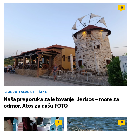
0
IZMEĐU TALASA I TIŠINE
Naša preporuka za letovanje: Jerisos – more za
odmor, Atos za dušu FOTO
1
0