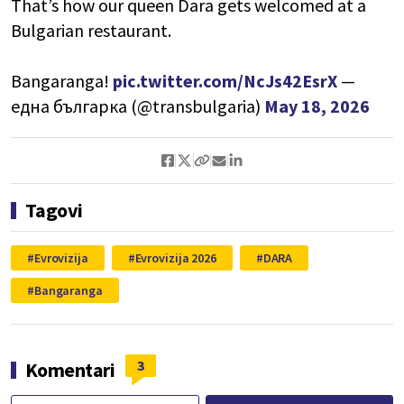
That’s how our queen Dara gets welcomed at a
Bulgarian restaurant.
Bangaranga!
pic.twitter.com/NcJs42EsrX
—
една българка (@transbulgaria)
May 18, 2026
Tagovi
Evrovizija
Evrovizija 2026
DARA
Bangaranga
3
Komentari