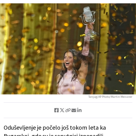
Tanjug/AP Photo/Martin Meissner
Oduševljenje je počelo još tokom leta ka
Bugarskoj, gde su je saputnici iznenadili