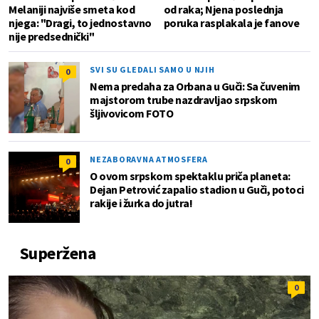
Melaniji najviše smeta kod
od raka; Njena poslednja
njega: "Dragi, to jednostavno
poruka rasplakala je fanove
nije predsednički"
SVI SU GLEDALI SAMO U NJIH
0
Nema predaha za Orbana u Guči: Sa čuvenim
majstorom trube nazdravljao srpskom
šljivovicom FOTO
NEZABORAVNA ATMOSFERA
0
O ovom srpskom spektaklu priča planeta:
Dejan Petrović zapalio stadion u Guči, potoci
rakije i žurka do jutra!
Superžena
0