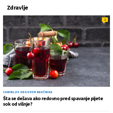
Zdravlje
1
ZANIMLJIV ODGOVOR NAUČNIKA
Šta se dešava ako redovno pred spavanje pijete
sok od višnje?