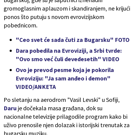
gromoglasnim aplauzom i skandiranjem, ne krijući
ponos što putuju s novom evrovizijskom
pobednicom.
"Ceo svet će sada čuti za Bugarsku" FOTO
Dara pobedila na Evroviziji, a Srbi tvrde:
"Ovo smo već čuli devedesetih" VIDEO
Ovo je prevod pesme koja je pokorila
Evroviziju: "Ja sam anđeo i demon"
VIDEO/ANKETA
Po sletanju na aerodrom "Vasil Levski" u Sofiji,
Daru
je dočekala masa građana, dok su
nacionalne televizije prilagodile program kako bi
uživo prenosile njen dolazak i istorijski trenutak za
bugarsku muziku.