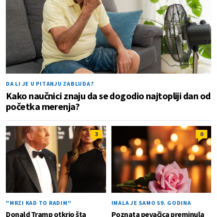
DA LI JE U PITANJU ZABLUDA?
Kako naučnici znaju da se dogodio najtopliji dan od
početka merenja?
3
0
"MRZI KAD TO RADIM"
IMALA JE SAMO 59. GODINA
Donald Tramp otkrio šta
Poznata pevačica preminula