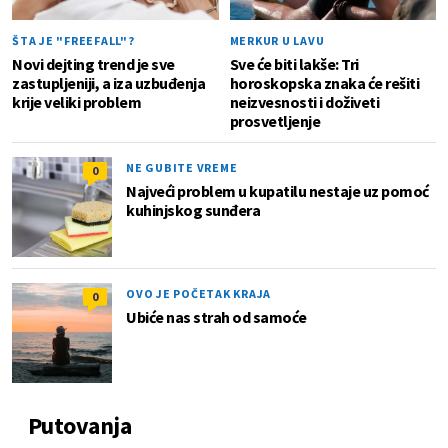
ŠTA JE "FREEFALL"?
MERKUR U LAVU
Novi dejting trend je sve
Sve će biti lakše: Tri
zastupljeniji, a iza uzbuđenja
horoskopska znaka će rešiti
krije veliki problem
neizvesnosti i doživeti
prosvetljenje
NE GUBITE VREME
0
Najveći problem u kupatilu nestaje uz pomoć
kuhinjskog sunđera
OVO JE POČETAK KRAJA
0
Ubiće nas strah od samoće
Putovanja