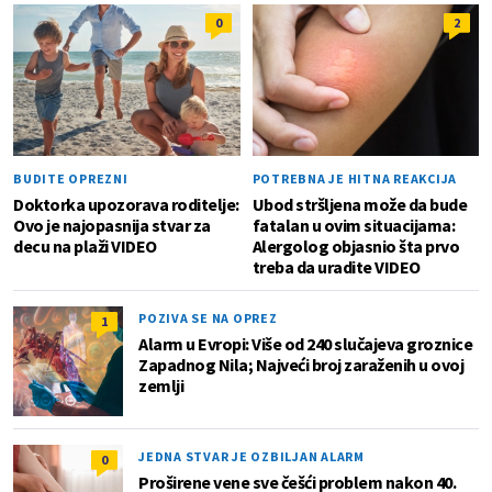
0
2
BUDITE OPREZNI
POTREBNA JE HITNA REAKCIJA
Doktorka upozorava roditelje:
Ubod stršljena može da bude
Ovo je najopasnija stvar za
fatalan u ovim situacijama:
decu na plaži VIDEO
Alergolog objasnio šta prvo
treba da uradite VIDEO
POZIVA SE NA OPREZ
1
Alarm u Evropi: Više od 240 slučajeva groznice
Zapadnog Nila; Najveći broj zaraženih u ovoj
zemlji
JEDNA STVAR JE OZBILJAN ALARM
0
Proširene vene sve češći problem nakon 40.