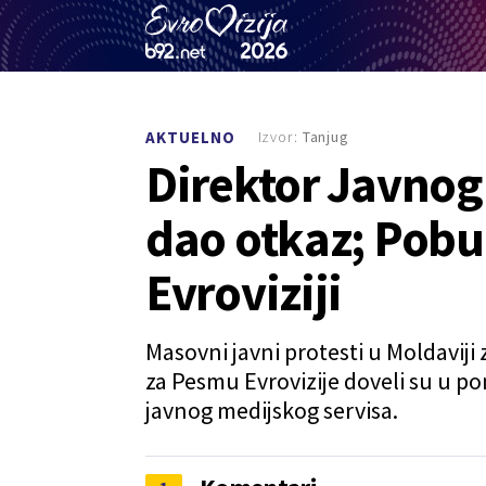
Izvor:
Tanjug
AKTUELNO
Direktor Javnog 
dao otkaz; Pobu
Evroviziji
Masovni javni protesti u Moldavij
za Pesmu Evrovizije doveli su u p
javnog medijskog servisa.