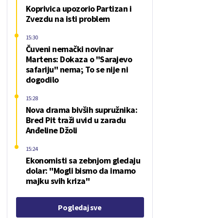
Koprivica upozorio Partizan i
Zvezdu na isti problem
15:30
Čuveni nemački novinar
Martens: Dokaza o "Sarajevo
safariju" nema; To se nije ni
dogodilo
15:28
Nova drama bivših supružnika:
Bred Pit traži uvid u zaradu
Anđeline Džoli
15:24
Ekonomisti sa zebnjom gledaju
dolar: "Mogli bismo da imamo
majku svih kriza"
Pogledaj sve