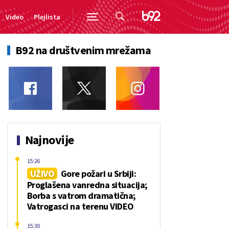
Video
Plejlista
B92 na društvenim mrežama
Najnovije
15:26
UŽIVO
Gore požari u Srbiji:
Proglašena vanredna situacija;
Borba s vatrom dramatična;
Vatrogasci na terenu VIDEO
15:30