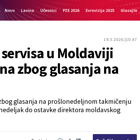
Novo
Lavina
Učesnici
PZE 2026
Evrovizija 2025
Glasajte
19.5.2026.
10:47
servisa u Moldaviji
na zbog glasanja na
i zbog glasanja na prošlonedeljnom takmičenju
onedeljak do ostavke direktora moldavskog