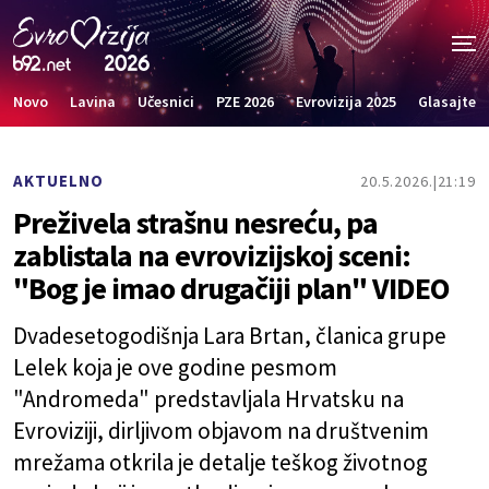
Novo
Lavina
Učesnici
PZE 2026
Evrovizija 2025
Glasajte
AKTUELNO
20.5.2026.
21:19
Preživela strašnu nesreću, pa
zablistala na evrovizijskoj sceni:
"Bog je imao drugačiji plan" VIDEO
Dvadesetogodišnja Lara Brtan, članica grupe
Lelek koja je ove godine pesmom
"Andromeda" predstavljala Hrvatsku na
Evroviziji, dirljivom objavom na društvenim
mrežama otkrila je detalje teškog životnog