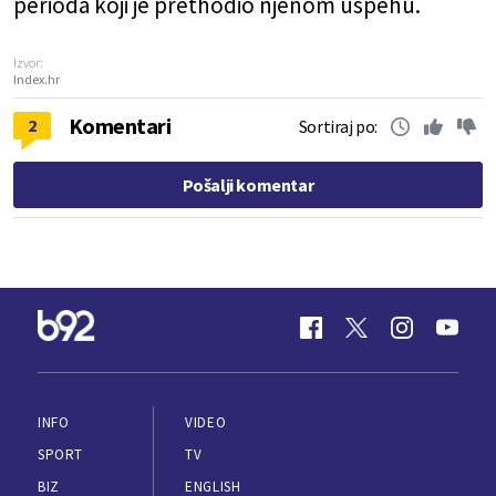
perioda koji je prethodio njenom uspehu.
Izvor:
Index.hr
Komentari
2
Sortiraj po:
Pošalji komentar
INFO
VIDEO
SPORT
TV
BIZ
ENGLISH