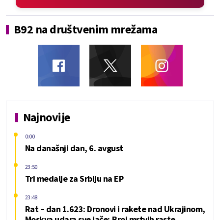
B92 na društvenim mrežama
Najnovije
0:00
Na današnji dan, 6. avgust
23:50
Tri medalje za Srbiju na EP
23:48
Rat – dan 1.623: Dronovi i rakete nad Ukrajinom,
Moskva udara sve jače; Broj mrtvih raste