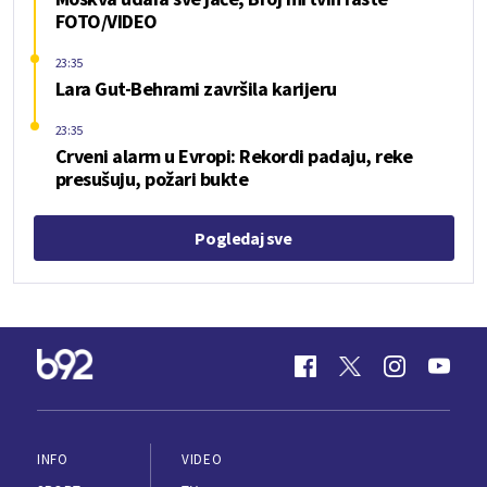
FOTO/VIDEO
23:35
Lara Gut-Behrami završila karijeru
23:35
Crveni alarm u Evropi: Rekordi padaju, reke
presušuju, požari bukte
Pogledaj sve
INFO
VIDEO