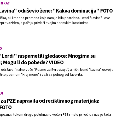
INKA?
Lavina" oduševio žene: "Kakva dominacija" FOTO
ička, ali i modna promena koja nam je bila potrebna. Bend "Lavina" i ove
neprevaziđen, a pažnju privlači svojim scenskim kostimima.
O
"Lordi" raspametili gledaoce: Mnogima su
i; Mogu li do pobede? VIDEO
 održava finalno veče "Pesme za Evrovizuju", a niški bend "Lavina" osvojio
blike pesmom "Kraj mene" i važi za jednog od favorita.
U!
 za PZE napravila od recikliranog materijala:
 FOTO
poznali tokom druge polufinalne večeri PZE i malo je reći da nas je tada