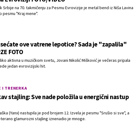
 Srbije na 70. takmičenju za Pesmu Evrovizije je metal bend iz Niša Lavina
eo pesmu "Kraj mene".
e sećate ove vatrene lepotice? Sada je "zapalila"
PZE FOTO
oliko aktivna u muzičkom svetu, Jovani Nikolić Mišković je večeras pripala
ede jedan evrovizijski hit.
 I TRENERKA
av stajling: Sve nade položila u energični nastup
ška (Yanx) nastupila je pod brojem 12. Izvela je pesmu "Srušio si sve", a
eterano glamurozni stajling iznenadio je mnoge.