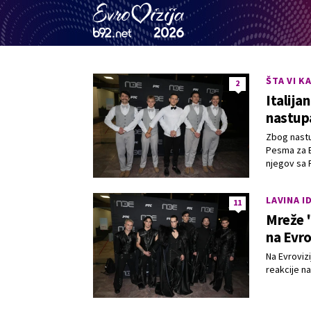
ŠTA VI K
2
Italija
nastup
Zbog nastup
Pesma za E
njegov sa 
LAVINA I
11
Mreže "
na Evro
Na Evrovizi
reakcije na