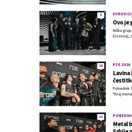
EVROVIZI
5
Ovo je 
Niška grup
Evroviziji
PZE 2026
18
Lavina 
čestit
Pobednik t
"Kraj mene
POBEDNIC
12
Metal b
Srbije 