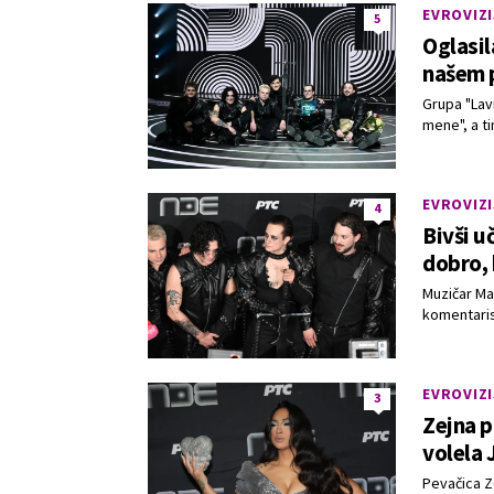
EVROVIZI
5
Oglasil
našem 
Grupa "Lav
mene", a ti
EVROVIZI
4
Bivši u
dobro, 
Muzičar Ma
komentaris
EVROVIZI
3
Zejna p
volela 
Pevačica Z