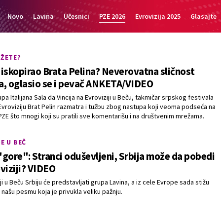
Novo
Lavina
Učesnici
PZE 2026
Evrovizija 2025
Glasajte
AŽETE?
n iskopirao Brata Pelina? Neverovatna sličnost
a, oglasio se i pevač ANKETA/VIDEO
a Italijana Sala da Vincija na Evroviziji u Beču, takmičar srpskog festivala
vroviziju Brat Pelin razmatra i tužbu zbog nastupa koji veoma podseća na
PZE što mnogi koji su pratili sve komentarišu i na društvenim mrežama.
DE U BEČ
gore": Stranci oduševljeni, Srbija može da pobedi
viziji? VIDEO
ji u Beču Srbiju će predstavljati grupa Lavina, a iz cele Evrope sada stižu
 našu pesmu koja je privukla veliku pažnju.