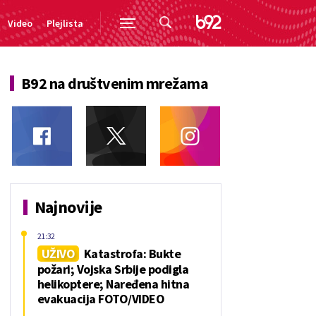
Video
Plejlista
B92 na društvenim mrežama
Najnovije
21:32
UŽIVO
Katastrofa: Bukte
požari; Vojska Srbije podigla
helikoptere; Naređena hitna
evakuacija FOTO/VIDEO