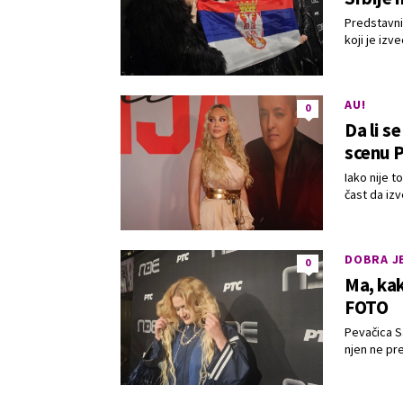
Predstavnik
koji je izv
AU!
0
Da li s
scenu 
Iako nije t
čast da izv
DOBRA JE
0
Ma, kak
FOTO
Pevačica Sa
njen ne pr