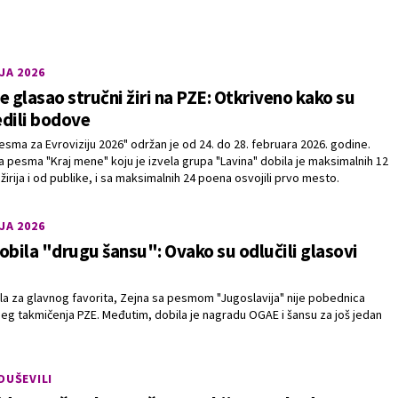
JA 2026
e glasao stručni žiri na PZE: Otkriveno kako su
dili bodove
esma za Evroviziju 2026" održan je od 24. do 28. februara 2026. godine.
 pesma "Kraj mene" koju je izvela grupa "Lavina" dobila je maksimalnih 12
žirija i od publike, i sa maksimalnih 24 poena osvojili prvo mesto.
JA 2026
obila "drugu šansu": Ovako su odlučili glasovi
žila za glavnog favorita, Zejna sa pesmom "Jugoslavija" nije pobednica
eg takmičenja PZE. Međutim, dobila je nagradu OGAE i šansu za još jedan
DUŠEVILI