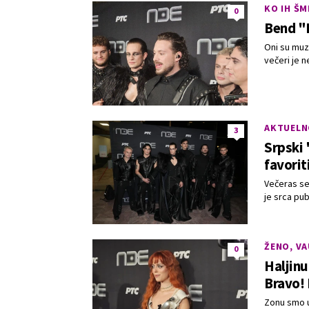
KO IH ŠM
0
Bend "
Oni su muz
večeri je 
AKTUELN
3
Srpski 
favorit
Večeras se
je srca pu
ŽENO, VA
0
Haljinu
Bravo!
Zonu smo u