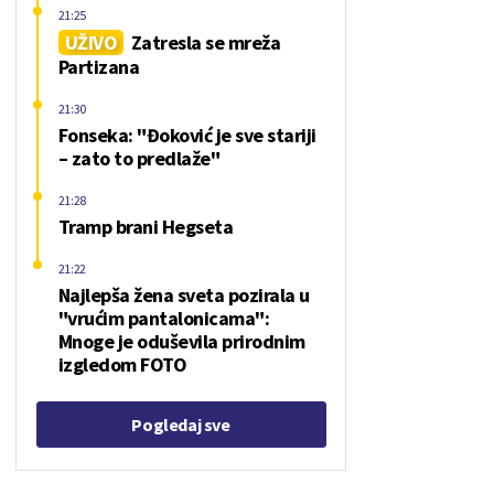
21:25
UŽIVO
Zatresla se mreža
Partizana
21:30
Fonseka: "Đoković je sve stariji
– zato to predlaže"
21:28
Tramp brani Hegseta
21:22
Najlepša žena sveta pozirala u
"vrućim pantalonicama":
Mnoge je oduševila prirodnim
izgledom FOTO
Pogledaj sve