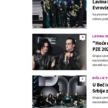
Lavina 
Evrovi
Sa pesmom 
odneo pobe
LAVINA I
0
"Hoće n
PZE 20
Grupa Lavi
nacionalno
obratili s
NIŠLIJE 
1
U Beč i
Srbije 
Grupa Lavi
nacionalno