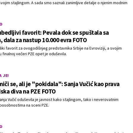
svojim stajlingom. A sada smo saznali zanimljive detalje o njenim modnim
O
ubedljivi favorit: Pevala dok se spuštala sa
, dala za nastup 10.000 evra FOTO
liki favorit za ovogodišnjeg predstavnika Srbije na Evroviziji, a svojim
 finalnoj večeri PZE opet je oduševila.
 JE!
iči se, ali je "pokidala": Sanja Vučić kao prava
dska diva na PZE FOTO
anja Vučić oduševila je javnost kako stajlingom, tako i neverovatnim
posobnostima na sceni PZE.
O