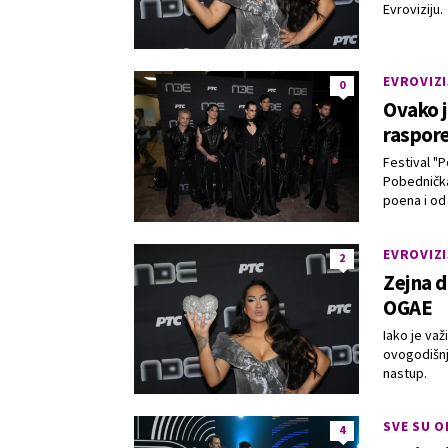
Evroviziju.
EVROVIZI
0
Ovako j
raspore
Festival "P
Pobednička
poena i od 
EVROVIZI
2
Zejna d
OGAE
Iako je va
ovogodišnj
nastup.
SVE SU O
4