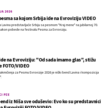
JA 2026
pesma sa kojom Srbija ide na Evroviziju VIDEO
a Lavina predstavljaće Srbiju sa pesmom "Kraj mene" na jubilarnoj 70.
, nakon pobede na festivalu Pesma za Evroviziju.
ide na Evroviziju: "Od sada imamo glas", stižu
ke FOTO/VIDEO
akmičenja za Pesmu Evrovizije 2026 je niški bend Lavina i kompozicija
".
I PZE
end iz Niša sve oduševio: Evo ko su predstavnici
na Evroviziji FOTO/VIDEO