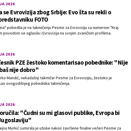
JA 2026
a se Evrovizija zbog Srbije: Evo šta su rekli o
predstavniku FOTO
ina" pobedila je na takmičenju Pesme za Evroviziju sa numerom "Kraj
m povodom se oglasila i Evrovizija na svojim zvaničnim profilima.
JA 2026
česnik PZE žestoko komentarisao pobednike: "Nije
baš nije dobro"
rko Mandić, nekadašnji takmičar Pesme za Evrovizijiu, žestoko je
ao ovogodišnjeg pobednika takmičenja.
JA 2026
oručila: "Čudni su mi glasovi publike, Evropa bi
Jugoslaviju"
ejna Murkić sumirala je utiske nakon završene finalne večeri Pesme za