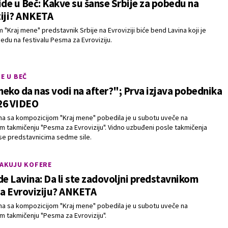
ide u Beč: Kakve su šanse Srbije za pobedu na
ziji? ANKETA
"Kraj mene" predstavnik Srbije na Evroviziji biće bend Lavina koji je
du na festivalu Pesma za Evroviziju.
DE U BEČ
eko da nas vodi na after?"; Prva izjava pobednika
26 VIDEO
na sa kompozicijom "Kraj mene" pobedila je u subotu uveče na
m takmičenju "Pesma za Evroviziju". Vidno uzbuđeni posle takmičenja
u se predstavnicima sedme sile.
PAKUJU KOFERE
de Lavina: Da li ste zadovoljni predstavnikom
za Evroviziju? ANKETA
na sa kompozicijom "Kraj mene" pobedila je u subotu uveče na
m takmičenju "Pesma za Evroviziju".