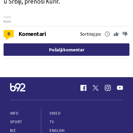
u Srbiji, prenosi Kurir.
Izvor:
Kurir
Komentari
0
Sortiraj po:
Pošalji komentar
INFO
VIDEO
SPORT
TV
BIZ
ENGLISH