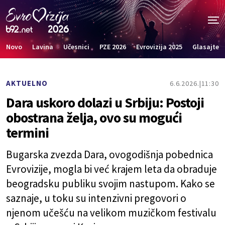
Novo
Lavina
Učesnici
PZE 2026
Evrovizija 2025
Glasajte
AKTUELNO
6.6.2026.
11:30
Dara uskoro dolazi u Srbiju: Postoji
obostrana želja, ovo su mogući
termini
Bugarska zvezda Dara, ovogodišnja pobednica
Evrovizije, mogla bi već krajem leta da obraduje
beogradsku publiku svojim nastupom. Kako se
saznaje, u toku su intenzivni pregovori o
njenom učešću na velikom muzičkom festivalu