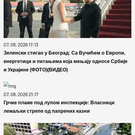
07. 08. 2026 17:13
Зеленски стигао у Београд: Са Вучићем о Европи,
енергетици и питањима која мењају односе Србије
и Украјине (ФОТО)(ВИДЕО)
07. 08. 2026 21:17
Грчке плаже под лупом инспекције: Власници
лежаљки стрепе од папрених казни