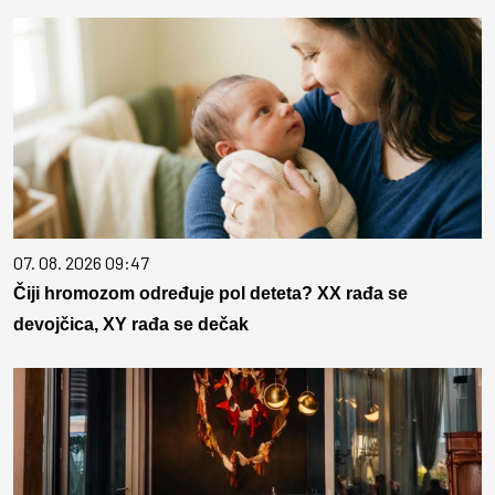
07. 08. 2026 09:47
Čiji hromozom određuje pol deteta? XX rađa se
devojčica, XY rađa se dečak