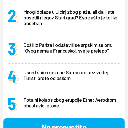
Mnogi dolaze u Ulcinj zbog plaža, ali da li ste
posetili njegov Stari grad? Evo zašto je toliko
poseban
Došli iz Pariza i oduševili se srpskim selom:
"Ovog nema u Francuskoj, sve je prelepo"
Usred špica sezone Sutomore bez vode;
Turisti prete odlaskom
Totalni kolaps zbog erupcije Etne; Aerodrom
obustavio letove
Ne propustite