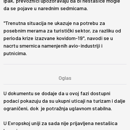
Ipak, prevoznici upozoravaju da bi nestašice mogle
da se pojave u narednim sedmicama.
"Trenutna situacija ne ukazuje na potrebu za
posebnim merama za turistički sektor, za razliku od
perioda krize izazvane kovidom-19", navodi se u
nacrtu smernica namenjenih avio-industriji i
putnicima.
U dokumentu se dodaje da u ovoj fazi dostupni
podaci pokazuju da su ukupni uticaji na turizam i dalje
ograničeni, dok je potražnja uglavnom stabilna.
U Evropskoj uniji za sada nije prijavljena nestašica