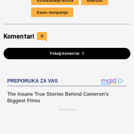
otkazivanje letova
kerozin
avio-kompanije
Komentari
0
Pošalji komentar
PREPORUKA ZA VAS
The Insane True Stories Behind Cameron's
Biggest Films
Brainberries