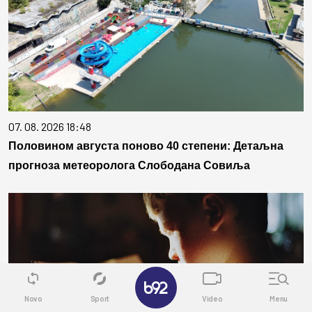
07. 08. 2026 18:48
Половином августа поново 40 степени: Детаљна
прогноза метеоролога Слободана Совиља
✕
Novo
Sport
Video
Menu