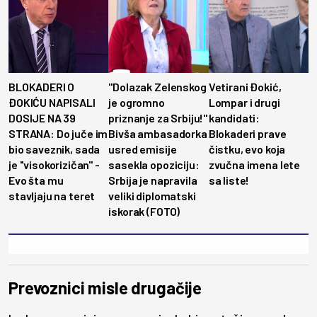
BLOKADERI O
"Dolazak Zelenskog
Vetirani Đokić,
ĐOKIĆU NAPISALI
je ogromno
Lompar i drugi
DOSIJE NA 39
priznanje za Srbiju!"
kandidati:
STRANA: Do juče im
Bivša ambasadorka
Blokaderi prave
bio saveznik, sada
usred emisije
čistku, evo koja
je ''visokorizičan'' -
sasekla opoziciju:
zvučna imena lete
Evo šta mu
Srbija je napravila
sa liste!
stavljaju na teret
veliki diplomatski
iskorak (FOTO)
Prevoznici misle drugačije