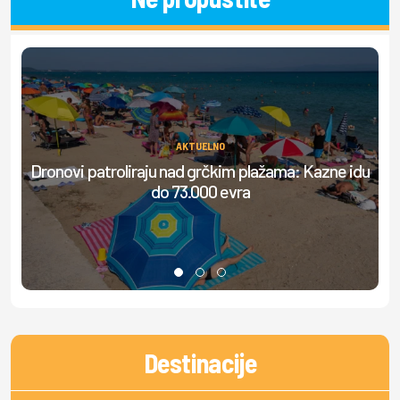
AKTUELNO
Dronovi patroliraju nad grčkim plažama: Kazne idu
S
do 73.000 evra
Destinacije