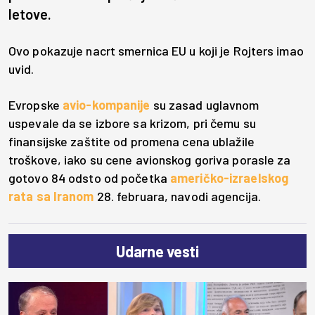
letove.
Ovo pokazuje nacrt smernica EU u koji je Rojters imao
uvid.
Evropske
avio-kompanije
su zasad uglavnom
uspevale da se izbore sa krizom, pri čemu su
finansijske zaštite od promena cena ublažile
troškove, iako su cene avionskog goriva porasle za
gotovo 84 odsto od početka
američko-izraelskog
rata sa Iranom
28. februara, navodi agencija.
Udarne vesti