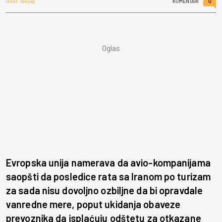
0
Izvor: Tanjug
KOMENTARI
Evropska unija namerava da avio-kompanijama
saopšti da posledice rata sa Iranom po turizam
za sada nisu dovoljno ozbiljne da bi opravdale
vanredne mere, poput ukidanja obaveze
prevoznika da isplaćuju odštetu za otkazane