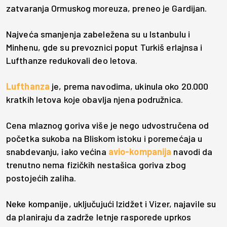
zatvaranja Ormuskog moreuza, preneo je Gardijan.
Najveća smanjenja zabeležena su u Istanbulu i
Minhenu, gde su prevoznici poput Turkiš erlajnsa i
Lufthanze redukovali deo letova.
Lufthanza
je, prema navodima, ukinula oko 20.000
kratkih letova koje obavlja njena podružnica.
Cena mlaznog goriva više je nego udvostručena od
početka sukoba na Bliskom istoku i poremećaja u
snabdevanju, iako većina
avio-kompanija
navodi da
trenutno nema fizičkih nestašica goriva zbog
postojećih zaliha.
Neke kompanije, uključujući Izidžet i Vizer, najavile su
da planiraju da zadrže letnje rasporede uprkos