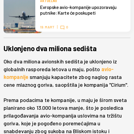
AKTUELNO
Evropske avio-kompanije upozoravaju
putnike: Karte će poskupeti
19. MART
0
Uklonjeno dva miliona sedišta
Oko dva miliona avionskih sedišta je uklonjeno iz
globalnih rasporeda letova u maju, pošto
avio-
kompanije
smanjuju kapacitete zbog naglog rasta
cene mlaznog goriva, saopštila je kompanija "Cirium".
Prema podacima te kompanije, u maju je širom sveta
planirano oko 13.000 letova manje, što je posledica
prilagođavanja avio-kompanija uslovima na tržištu
goriva, koje je pogođeno poremećajima u
snabdevanju zbog sukoba na Bliskom istoku i