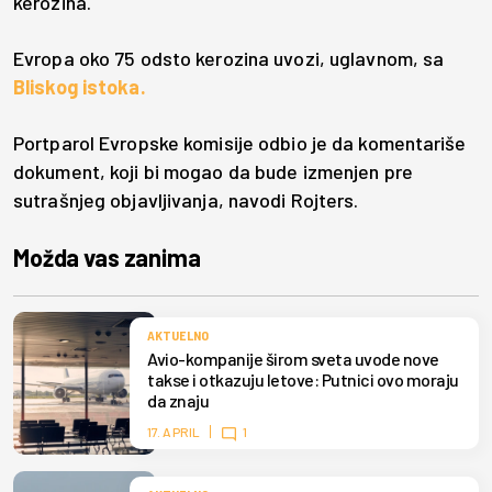
kerozina.
Evropa oko 75 odsto kerozina uvozi, uglavnom, sa
Bliskog istoka.
Portparol Evropske komisije odbio je da komentariše
dokument, koji bi mogao da bude izmenjen pre
sutrašnjeg objavljivanja, navodi Rojters.
Možda vas zanima
AKTUELNO
Avio-kompanije širom sveta uvode nove
takse i otkazuju letove: Putnici ovo moraju
da znaju
17. APRIL
1