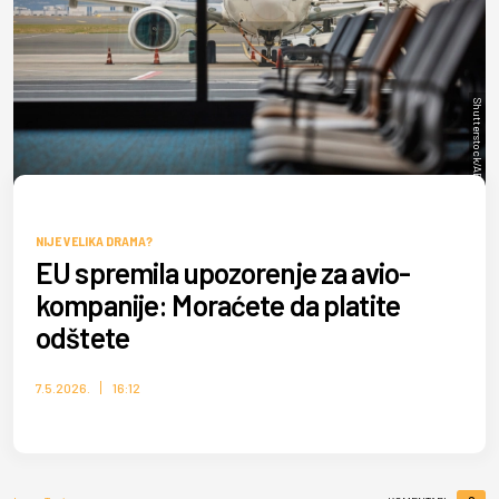
Shutterstock/ABB Photo
NIJE VELIKA DRAMA?
EU spremila upozorenje za avio-
kompanije: Moraćete da platite
odštete
7.5.2026.
16:12