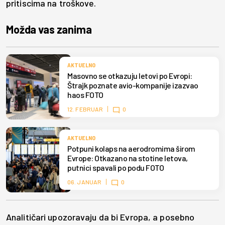
pritiscima na troškove.
Možda vas zanima
AKTUELNO
Masovno se otkazuju letovi po Evropi:
Štrajk poznate avio-kompanije izazvao
haos FOTO
12. FEBRUAR
0
AKTUELNO
Potpuni kolaps na aerodromima širom
Evrope: Otkazano na stotine letova,
putnici spavali po podu FOTO
06. JANUAR
0
Analitičari upozoravaju da bi Evropa, a posebno