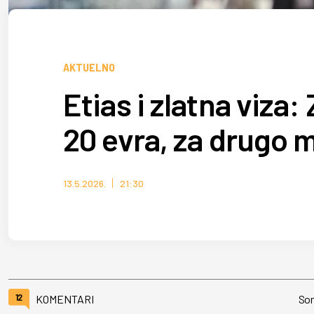
AKTUELNO
Etias i zlatna viza
20 evra, za drugo 
13.5.2026.
21:30
12
KOMENTARI
Sor