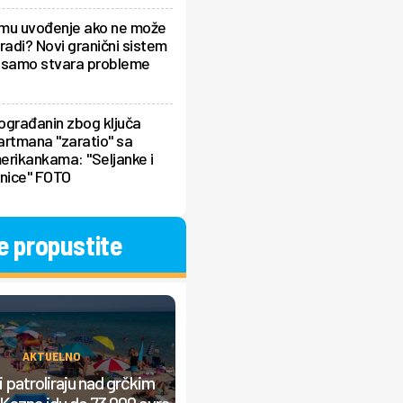
mu uvođenje ako ne može
radi? Novi granični sistem
 samo stvara probleme
ograđanin zbog ključa
artmana "zaratio" sa
erikankama: "Seljanke i
dnice" FOTO
e propustite
AKTUELNO
AKTUELNO
Srbi prave "lom" u Grčkoj, nasta
 patroliraju nad grčkim
žučna rasprava: "Od jutra grmi
Kazne idu do 73.000 evra