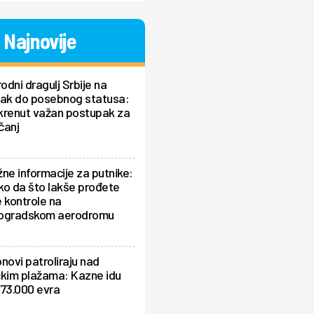
Najnovije
rodni dragulj Srbije na
rak do posebnog statusa:
krenut važan postupak za
čanj
ne informacije za putnike:
ko da što lakše prođete
 kontrole na
ogradskom aerodromu
novi patroliraju nad
čkim plažama: Kazne idu
 73.000 evra