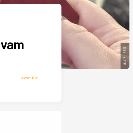
e vam
B92.net/TK
Izvor: Blic