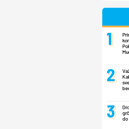
Pri
ko
Po
Mu
Važ
Ka
sve
be
Dro
gr
do