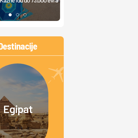
muzika, ljudi ne mogu da odmor
Destinacije
Egipat