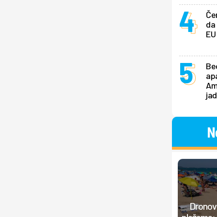
Če
da 
EU
Be
ap
Am
ja
N
Dronovi
plažama: 