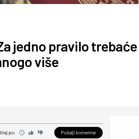
: Za jedno pravilo trebać
mnogo više
Pošalji komentar
tiraj po: