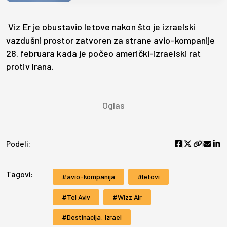
Viz Er je obustavio letove nakon što je izraelski
vazdušni prostor zatvoren za strane avio-kompanije
28. februara kada je počeo američki-izraelski rat
protiv Irana.
Podeli:
Tagovi:
avio-kompanija
letovi
Tel Aviv
Wizz Air
Destinacija: Izrael