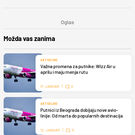
Možda vas zanima
AKTUELNO
Važna promena za putnike: Wizz Air u
aprilu i maju menja rutu
17. JANUAR
0
AKTUELNO
Putnici iz Beograda dobijaju nove avio-
linije: Od marta do popularnih destinacija
12. JANUAR
11