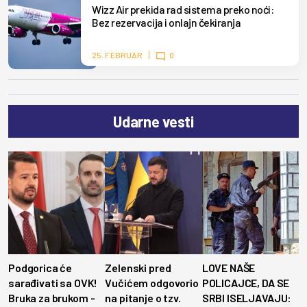
Wizz Air prekida rad sistema preko noći:
Bez rezervacija i onlajn čekiranja
25. FEBRUAR
0
Udarne vesti
Podgorica će
Zelenski pred
LOVE NAŠE
sarađivati sa OVK!
Vučićem odgovorio
POLICAJCE, DA SE
Bruka za brukom -
na pitanje o tzv.
SRBI ISELJAVAJU: