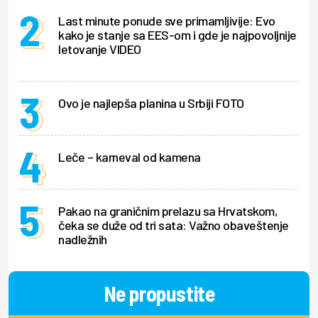
Last minute ponude sve primamljivije: Evo
kako je stanje sa EES-om i gde je najpovoljnije
letovanje VIDEO
Ovo je najlepša planina u Srbiji FOTO
Leče – karneval od kamena
Pakao na graničnim prelazu sa Hrvatskom,
čeka se duže od tri sata: Važno obaveštenje
nadležnih
Ne propustite