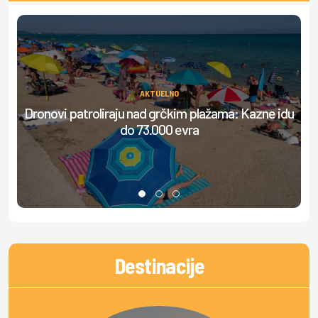
AKTUELNO
Dronovi patroliraju nad grčkim plažama: Kazne idu
S
do 73.000 evra
Destinacije