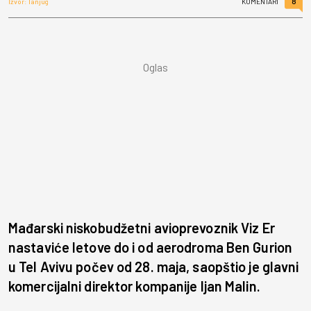
8
Izvor: Tanjug
KOMENTARI
Mađarski niskobudžetni avioprevoznik Viz Er
nastaviće letove do i od aerodroma Ben Gurion
u Tel Avivu počev od 28. maja, saopštio je glavni
komercijalni direktor kompanije Ijan Malin.