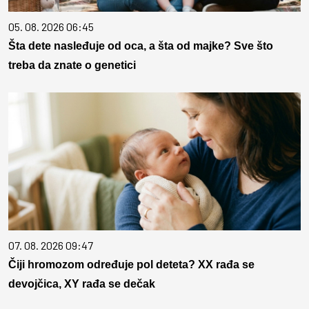
05. 08. 2026 06:45
Šta dete nasleđuje od oca, a šta od majke? Sve što
treba da znate o genetici
07. 08. 2026 09:47
Čiji hromozom određuje pol deteta? XX rađa se
devojčica, XY rađa se dečak