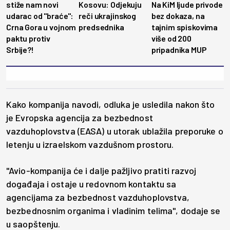
stiže nam novi
Kosovu: Odjekuju
Na KiM ljude privode
udarac od "braće":
reči ukrajinskog
bez dokaza, na
Crna Gora u vojnom
predsednika
tajnim spiskovima
paktu protiv
više od 200
Srbije?!
pripadnika MUP
Kako kompanija navodi, odluka je usledila nakon što
je Evropska agencija za bezbednost
vazduhoplovstva (EASA) u utorak ublažila preporuke o
letenju u izraelskom vazdušnom prostoru.
"Avio-kompanija će i dalje pažljivo pratiti razvoj
događaja i ostaje u redovnom kontaktu sa
agencijama za bezbednost vazduhoplovstva,
bezbednosnim organima i vladinim telima", dodaje se
u saopštenju.