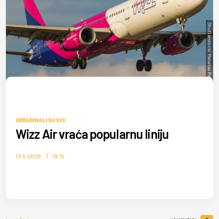
Shutterstock/ Renatas Repcinskas
OBRADOVALI SU SVE
Wizz Air vraća popularnu liniju
13.5.2026.
19:15