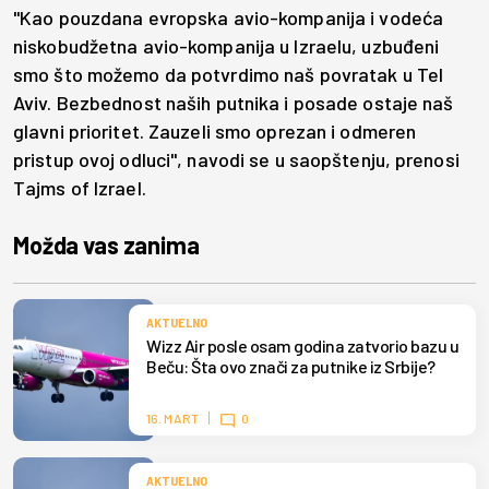
"Kao pouzdana evropska avio-kompanija i vodeća
niskobudžetna avio-kompanija u Izraelu, uzbuđeni
smo što možemo da potvrdimo naš povratak u Tel
Aviv. Bezbednost naših putnika i posade ostaje naš
glavni prioritet. Zauzeli smo oprezan i odmeren
pristup ovoj odluci", navodi se u saopštenju, prenosi
Tajms of Izrael.
Možda vas zanima
AKTUELNO
Wizz Air posle osam godina zatvorio bazu u
Beču: Šta ovo znači za putnike iz Srbije?
16. MART
0
AKTUELNO