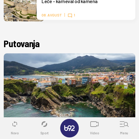
Leče – karneval od kamena
08. AVGUST
1
Putovanja
✕
Novo
Sport
Video
Menu
AKTUELNO