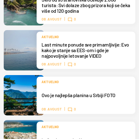
turista: Svi dolaze zbog prizora koji se čeka
više od 120 godina
08. AVGUST
0
AKTUELNO
Last minute ponude sve primamljivije: Evo
kako je stanje sa EES-om i gde je
najpovoljnije letovanje VIDEO
08. AVGUST
0
AKTUELNO
Ovo je najlepša planina u Srbiji FOTO
08. AVGUST
0
AKTUELNO