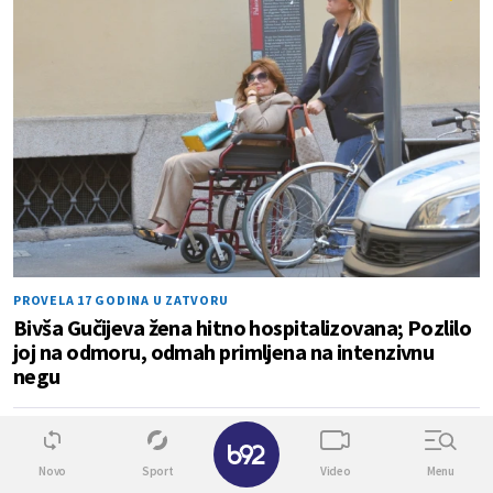
PROVELA 17 GODINA U ZATVORU
Bivša Gučijeva žena hitno hospitalizovana; Pozlilo
joj na odmoru, odmah primljena na intenzivnu
negu
✕
0
4
Novo
Sport
Video
Menu