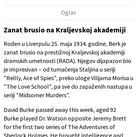
Zanat brusio na Kraljevskoj akademiji
Rođen u Liverpulu 25. maja 1934. godine, Berk je
zanat brusio na prestižnoj Kraljevskoj akademiji
dramskih umetnosti (RADA). Njegov dijapazon bio
je impresivan – od tumačenja Staljina u seriji
"Reilly, Ace of Spies", preko uloge Vilijama Morisa u
"The Love School", pa sve do zapaženih nastupa u
seriji "Midsomer Murders".
David Burke passed away this week, aged 92
Burke played Dr. Watson opposite Jeremy Brett
for the first two series of The Adventures of
Sherlock Holmes. He brought intelligence and