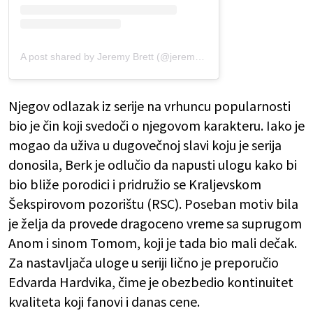
A post shared by Jeremy Brett (@jeremybrett33)
Njegov odlazak iz serije na vrhuncu popularnosti
bio je čin koji svedoči o njegovom karakteru. Iako je
mogao da uživa u dugovečnoj slavi koju je serija
donosila, Berk je odlučio da napusti ulogu kako bi
bio bliže porodici i pridružio se Kraljevskom
Šekspirovom pozorištu (RSC). Poseban motiv bila
je želja da provede dragoceno vreme sa suprugom
Anom i sinom Tomom, koji je tada bio mali dečak.
Za nastavljača uloge u seriji lično je preporučio
Edvarda Hardvika, čime je obezbedio kontinuitet
kvaliteta koji fanovi i danas cene.