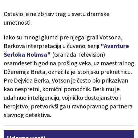
Ostavio je neizbrisiv trag u svetu dramske
umetnosti.
Iako su mnogi glumci pre njega igrali Votsona,
Berkova interpretacija u čuvenoj seriji
"Avanture
Šerloka Holmsa"
(Granada Television)
osamdesetih godina prošlog veka, uz maestralnog
Džeremija Breta, označila je istorijsku prekretnicu.
Pre Dejvida Berka, Votson je često bio prikazivan
kao nespretni, komični pomoćnik. Berk mu je
udahnuo inteligenciju, vojničko dostojanstvo i
herojstvo, pretvorivši ga u ravnopravnog partnera
slavnog detektiva.