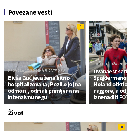
Povezane vesti
0
"BILO JE UŽASNO"
Dvanaest sati 
PROVELA 17 GODINA U ZATVORU
Bivša Gučijeva žena hitno
Spajdermenovo
hospitalizovana; Pozlilo joj na
Holand otkrio št
odmoru, odmah primljena na
najgore, a odg
intenzivnu negu
iznenaditi FOT
Život
0