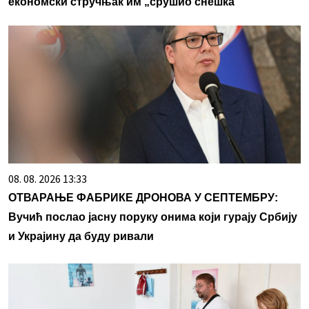
економски стручњак им „срушио снешка”
08. 08. 2026 13:33
ОТВАРАЊЕ ФАБРИКЕ ДРОНОВА У СЕПТЕМБРУ:
Вучић послао јасну поруку онима који гурају Србију
и Украјину да буду ривали