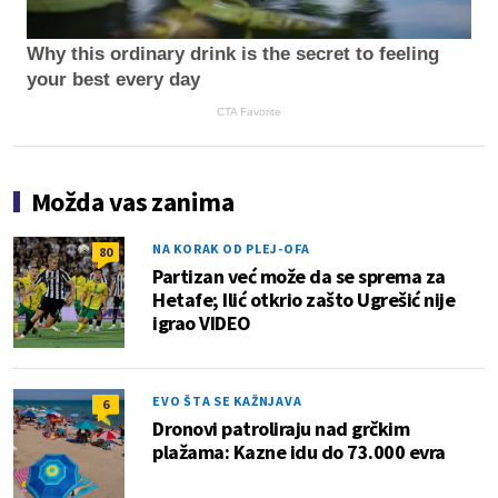
Why this ordinary drink is the secret to feeling
your best every day
CTA Favorite
Možda vas zanima
NA KORAK OD PLEJ-OFA
80
Partizan već može da se sprema za
Hetafe; Ilić otkrio zašto Ugrešić nije
igrao VIDEO
EVO ŠTA SE KAŽNJAVA
6
Dronovi patroliraju nad grčkim
plažama: Kazne idu do 73.000 evra