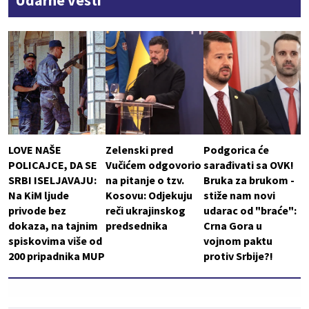
Udarne vesti
LOVE NAŠE
Zelenski pred
Podgorica će
POLICAJCE, DA SE
Vučićem odgovorio
sarađivati sa OVK!
SRBI ISELJAVAJU:
na pitanje o tzv.
Bruka za brukom -
Na KiM ljude
Kosovu: Odjekuju
stiže nam novi
privode bez
reči ukrajinskog
udarac od "braće":
dokaza, na tajnim
predsednika
Crna Gora u
spiskovima više od
vojnom paktu
200 pripadnika MUP
protiv Srbije?!