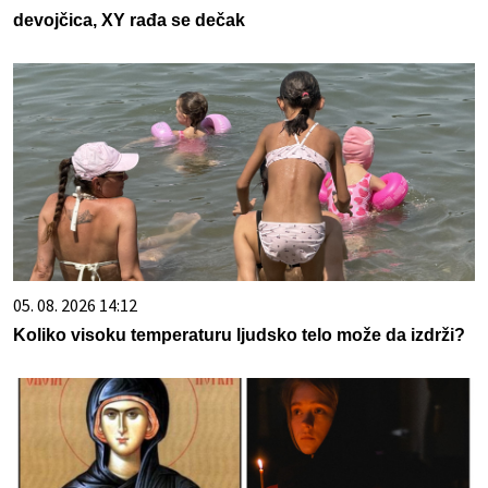
devojčica, XY rađa se dečak
05. 08. 2026 14:12
Koliko visoku temperaturu ljudsko telo može da izdrži?