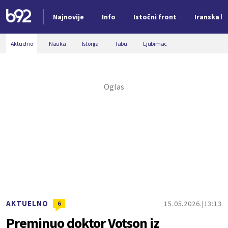
Najnovije
Info
Istočni front
Iranska kr
Nova vest
Aktuelno
Nauka
Istorija
Tabu
Ljubimac
AKTUELNO
15.05.2026.
13:13
6
Preminuo doktor Votson iz