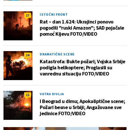
ISTOČNI FRONT
17
Rat – dan 1.624: Ukrajinci ponovo
pogodili "ruski Amazon"; SAD pojačale
pomoć Kijevu FOTO/VIDEO
DRAMATIČNE SCENE
14
Katastrofa: Bukte požari; Vojska Srbije
podigla helikoptere; Proglasili su
vanrednu situaciju FOTO/VIDEO
VATRA DIVLJA
11
I Beograd u dimu; Apokaliptične scene;
Požari besne u Srbiji; Angažovane sve
jedinice FOTO/VIDEO