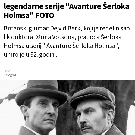
legendarne serije "Avanture Šerloka
Holmsa" FOTO
Britanski glumac Dejvid Berk, koji je redefinisao
lik doktora Džona Votsona, pratioca Šerloka
Holmsa u seriji "Avanture Šerloka Holmsa",
umro je u 92. godini.
Izvor:
Telegraf