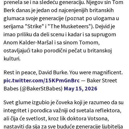
prenela se i na sledeću generaciju. Njegov sin Tom
Berk danas je jedan od najcenjenijih britanskih
glumaca svoje generacije (poznat po ulogama u
serijama "Strike" i "The Musketeers"). Dejvid je
imao priliku da deli scenu i kadar i sa suprugom
Anom Kalder-Maršal i sa sinom Tomom,
ostavljajući tako porodični pečat u britanskoj
kulturi.
Rest in peace, David Burke. You were magnificent.
pic.twitter.com/15KPmGnBrc
— Baker Street
Babes (@BakerStBabes)
May 15, 2026
Svet glume izgubio je čoveka koji je razumeo da su
integritet i porodica važniji od svetala reflektora,
ali čija će svetlost, kroz lik doktora Votsona,
nastaviti da sija za sve buduće generacije ljubitelja