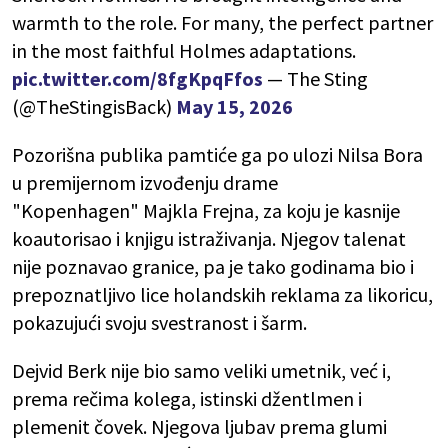
warmth to the role. For many, the perfect partner
in the most faithful Holmes adaptations.
pic.twitter.com/8fgKpqFfos
— The Sting
(@TheStingisBack)
May 15, 2026
Pozorišna publika pamtiće ga po ulozi Nilsa Bora
u premijernom izvođenju drame
"Kopenhagen" Majkla Frejna, za koju je kasnije
koautorisao i knjigu istraživanja. Njegov talenat
nije poznavao granice, pa je tako godinama bio i
prepoznatljivo lice holandskih reklama za likoricu,
pokazujući svoju svestranost i šarm.
Dejvid Berk nije bio samo veliki umetnik, već i,
prema rečima kolega, istinski džentlmen i
plemenit čovek. Njegova ljubav prema glumi