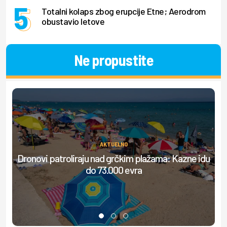
Totalni kolaps zbog erupcije Etne; Aerodrom
obustavio letove
Ne propustite
AKTUELNO
Dronovi patroliraju nad grčkim plažama: Kazne idu
S
do 73.000 evra