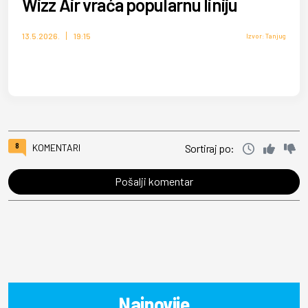
Wizz Air vraća popularnu liniju
13.5.2026.
19:15
Izvor: Tanjug
8
KOMENTARI
Sortiraj po:
Pošalji komentar
Najnovije