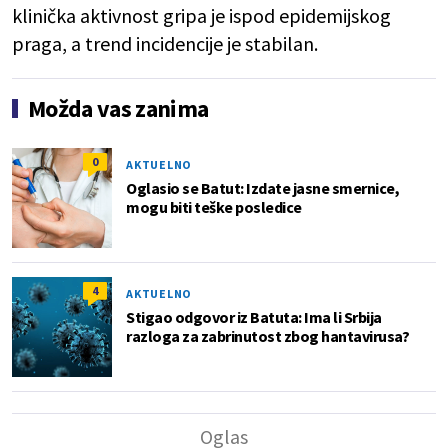
klinička aktivnost gripa je ispod epidemijskog
praga, a trend incidencije je stabilan.
Možda vas zanima
0
AKTUELNO
Oglasio se Batut: Izdate jasne smernice,
mogu biti teške posledice
4
AKTUELNO
Stigao odgovor iz Batuta: Ima li Srbija
razloga za zabrinutost zbog hantavirusa?