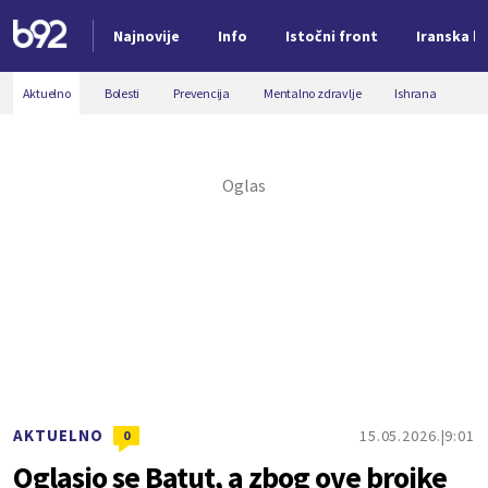
Najnovije
Info
Istočni front
Iranska kr
Nova vest
Aktuelno
Bolesti
Prevencija
Mentalno zdravlje
Ishrana
AKTUELNO
15.05.2026.
9:01
0
Oglasio se Batut, a zbog ove brojke