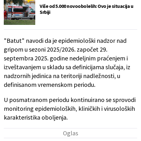
Više od 5.000 novoobolelih: Ovo je situacija u
Srbiji
"Batut" navodi da je epidemiološki nadzor nad
gripom u sezoni 2025/2026. započet 29.
septembra 2025. godine nedeljnim praćenjem i
izveštavanjem u skladu sa definicijama slučaja, iz
nadzornih jedinica na teritoriji nadležnosti, u
definisanom vremenskom periodu.
U posmatranom periodu kontinuirano se sprovodi
monitoring epidemioloških, kliničkih i virusoloških
karakteristika oboljenja.