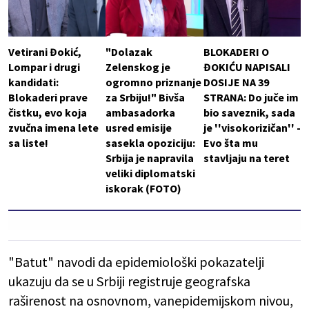
Vetirani Đokić,
"Dolazak
BLOKADERI O
Lompar i drugi
Zelenskog je
ĐOKIĆU NAPISALI
kandidati:
ogromno priznanje
DOSIJE NA 39
Blokaderi prave
za Srbiju!" Bivša
STRANA: Do juče im
čistku, evo koja
ambasadorka
bio saveznik, sada
zvučna imena lete
usred emisije
je ''visokorizičan'' -
sa liste!
sasekla opoziciju:
Evo šta mu
Srbija je napravila
stavljaju na teret
veliki diplomatski
iskorak (FOTO)
"Batut" navodi da epidemiološki pokazatelji
ukazuju da se u Srbiji registruje geografska
raširenost na osnovnom, vanepidemijskom nivou,