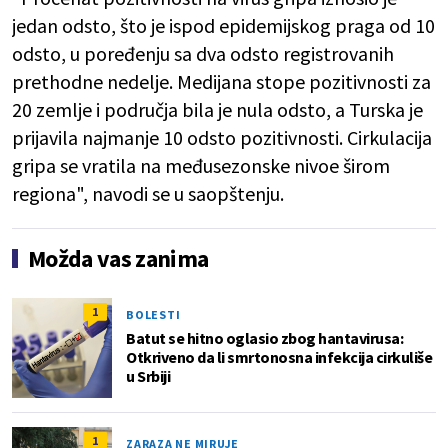
jedan odsto, što je ispod epidemijskog praga od 10
odsto, u poređenju sa dva odsto registrovanih
prethodne nedelje. Medijana stope pozitivnosti za
20 zemlje i područja bila je nula odsto, a Turska je
prijavila najmanje 10 odsto pozitivnosti. Cirkulacija
gripa se vratila na međusezonske nivoe širom
regiona", navodi se u saopštenju.
Možda vas zanima
1
BOLESTI
Batut se hitno oglasio zbog hantavirusa:
Otkriveno da li smrtonosna infekcija cirkuliše
u Srbiji
1
ZARAZA NE MIRUJE