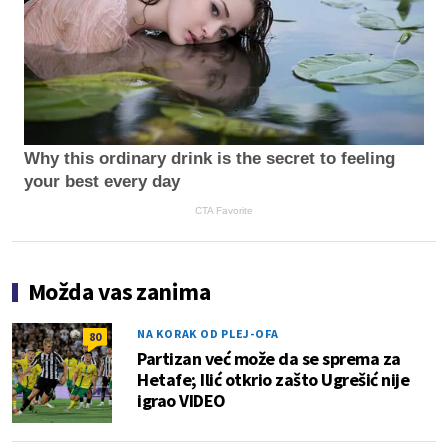
Why this ordinary drink is the secret to feeling
your best every day
CTA Favorite
Možda vas zanima
NA KORAK OD PLEJ-OFA
80
Partizan već može da se sprema za
Hetafe; Ilić otkrio zašto Ugrešić nije
igrao VIDEO