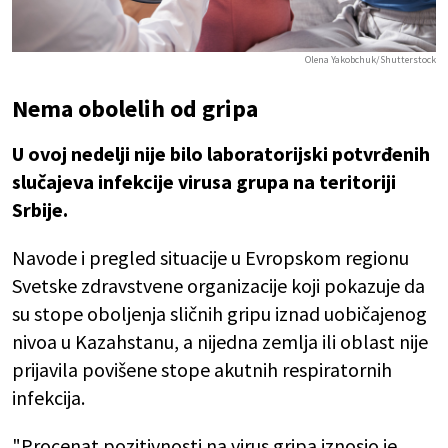
Olena Yakobchuk/Shutterstock
Nema obolelih od gripa
U ovoj nedelji nije bilo laboratorijski potvrđenih
slučajeva infekcije virusa grupa na teritoriji
Srbije.
Navode i pregled situacije u Evropskom regionu
Svetske zdravstvene organizacije koji pokazuje da
su stope oboljenja sličnih gripu iznad uobičajenog
nivoa u Kazahstanu, a nijedna zemlja ili oblast nije
prijavila povišene stope akutnih respiratornih
infekcija.
"Procenat pozitivnosti na virus gripa iznosio je