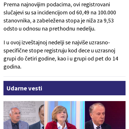
Prema najnovijim podacima, ovi registrovani
slučajevi su sa incidencijom od 60,49 na 100.000
stanovnika, a zаbеlеžеnа stоpа је nižа zа 9,53
odsto u оdnоsu nа prеthоdnu nеdеlju.
I u ovoj izveštajnoj nedelji se najviše uzrasno-
specifične stope registruju kod dece u uzrasnoj
grupi do četiri godine, kao i u grupi od pet do 14
godina.
Udarne vesti