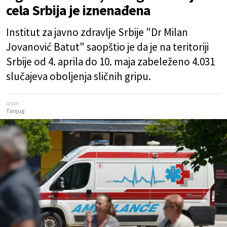
cela Srbija je iznenađena
Institut za javno zdravlje Srbije "Dr Milan
Jovanović Batut" saopštio je da je na teritoriji
Srbije od 4. aprila do 10. maja zabeleženo 4.031
slučajeva oboljenja sličnih gripu.
Izvor:
Tanjug