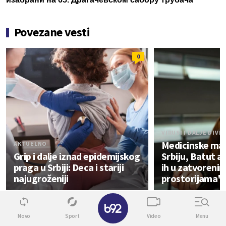
Povezane vesti
0
VIRUSI I DALJE DIVL
Medicinske mas
AKTUELNO
Grip i dalje iznad epidemijskog
Srbiju, Batut a
praga u Srbiji: Deca i stariji
ih u zatvoreni
najugroženiji
prostorijama"
✕
Zdravlje
Novo
Sport
Video
Menu