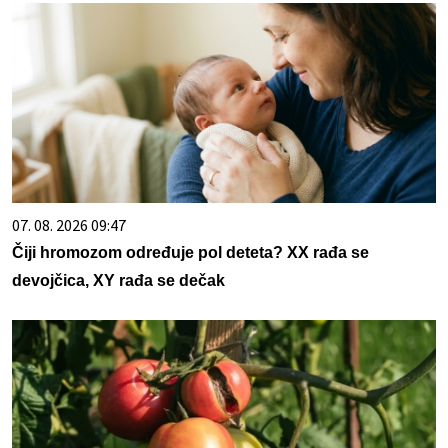
07. 08. 2026 09:47
Čiji hromozom određuje pol deteta? XX rađa se
devojčica, XY rađa se dečak