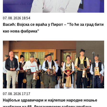
07. 08. 2026 18:54
Васић: Војска се враћа у Пирот – "То ће за град бити
као нова фабрика"
07. 08. 2026 17:17
Најбољи здравичари и најлепше народне ношње
изабрани на 65. Драгачевском сабору трубача