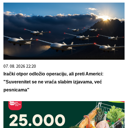
07. 08. 2026 22:20
Irački otpor odložio operaciju, ali preti Americi:
"Suverenitet se ne vraća slabim izjavama, već
pesnicama"