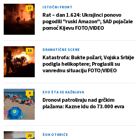
ISTOČNI FRONT
17
Rat – dan 1.624: Ukrajinci ponovo
pogodili "ruski Amazon"; SAD pojačale
pomoć Kijevu FOTO/VIDEO
DRAMATIČNE SCENE
14
Katastrofa: Bukte požari; Vojska Srbije
podigla helikoptere; Proglasili su
vanrednu situaciju FOTO/VIDEO
EVO ŠTA SE KAŽNJAVA
4
Dronovi patroliraju nad grčkim
plažama: Kazne idu do 73.000 evra
ŠOK OTKRIĆE
20