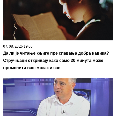
07. 08. 2026 19:00
Да ли је читање књиге пре спавања добра навика?
Стручњаци откривају како само 20 минута може
променити ваш мозак и сан