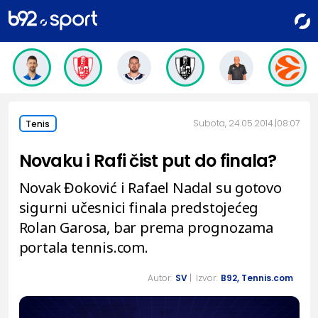
Subota, 24.05.2014.
08:07
Tenis
Novaku i Rafi čist put do finala?
Novak Đoković i Rafael Nadal su gotovo
sigurni učesnici finala predstojećeg
Rolan Garosa, bar prema prognozama
portala tennis.com.
Autor:
SV
| Izvor:
B92, Tennis.com