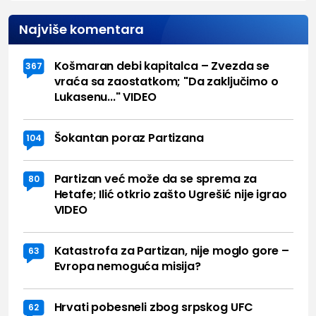
Najviše komentara
Košmaran debi kapitalca – Zvezda se
367
vraća sa zaostatkom; "Da zaključimo o
Lukasenu..." VIDEO
Šokantan poraz Partizana
104
Partizan već može da se sprema za
80
Hetafe; Ilić otkrio zašto Ugrešić nije igrao
VIDEO
Katastrofa za Partizan, nije moglo gore –
63
Evropa nemoguća misija?
Hrvati pobesneli zbog srpskog UFC
62