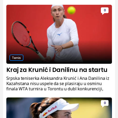
0
Tenis
Kraj za Krunić i Danilinu na startu
Srpska teniserka Aleksandra Krunić i Ana Danilina iz
Kazahstana nisu uspele da se plasiraju u osminu
finala WTA turnira u Torontu u dubl konkurenciji,
0