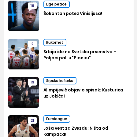
Lige petice
16
Šokantan potez Vinisijusa!
Rukomet
2
Srbija ide na Svetsko prvenstvo –
Poljaci pali u "Pioniru"
Srpska košarka
19
Alimpijević objavio spisak: Kusturica
uz Jokića!
Euroleague
21
Loša vest za Zvezdu: Ništa od
Kampaca!