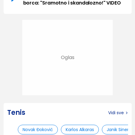
borca: "Sramotno i skandalozno!" VIDEO
Tenis
Vidi sve
Novak Đoković
Karlos Alkaras
Janik Siner