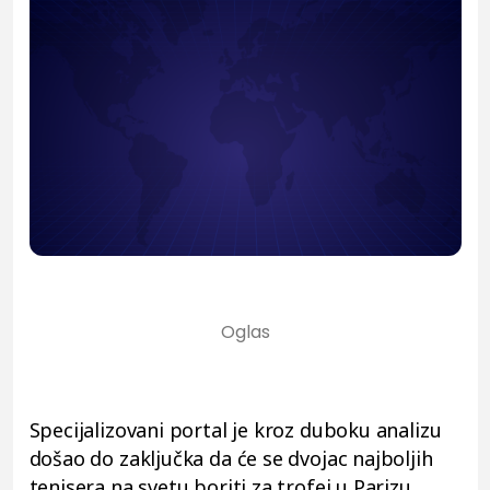
Specijalizovani portal je kroz duboku analizu
došao do zaključka da će se dvojac najboljih
tenisera na svetu boriti za trofej u Parizu.