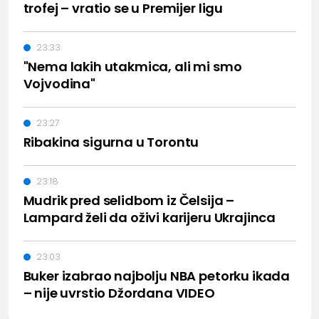
trofej – vratio se u Premijer ligu
23:33
"Nema lakih utakmica, ali mi smo
Vojvodina"
23:27
Ribakina sigurna u Torontu
23:18
Mudrik pred selidbom iz Čelsija –
Lampard želi da oživi karijeru Ukrajinca
23:03
Buker izabrao najbolju NBA petorku ikada
– nije uvrstio Džordana VIDEO