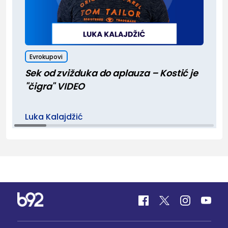
Evrokupovi
Sek od zvižduka do aplauza – Kostić je
"čigra" VIDEO
Luka Kalajdžić