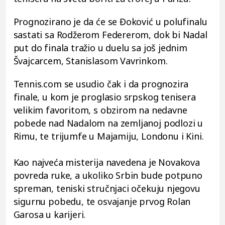
Prognozirano je da će se Đoković u polufinalu
sastati sa Rodžerom Federerom, dok bi Nadal
put do finala tražio u duelu sa još jednim
Švajcarcem, Stanislasom Vavrinkom.
Tennis.com se usudio čak i da prognozira
finale, u kom je proglasio srpskog tenisera
velikim favoritom, s obzirom na nedavne
pobede nad Nadalom na zemljanoj podlozi u
Rimu, te trijumfe u Majamiju, Londonu i Kini.
Kao najveća misterija navedena je Novakova
povreda ruke, a ukoliko Srbin bude potpuno
spreman, teniski stručnjaci očekuju njegovu
sigurnu pobedu, te osvajanje prvog Rolan
Garosa u karijeri.