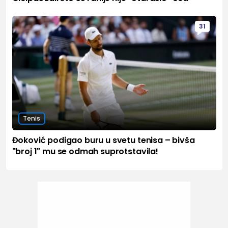
31
Tenis
Đoković podigao buru u svetu tenisa – bivša
"broj 1" mu se odmah suprotstavila!