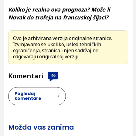
Koliko je realna ova prognoza? Može li
Novak do trofeja na francuskoj šljaci?
Ovo je arhivirana verzija originalne stranice.
Izvinjavamo se ukoliko, usled tehničkih
ograničenja, stranica i njen sadržaj ne
odgovaraju originalnoj verziji.
Komentari
46
Pogledaj
komentare
Možda vas zanima