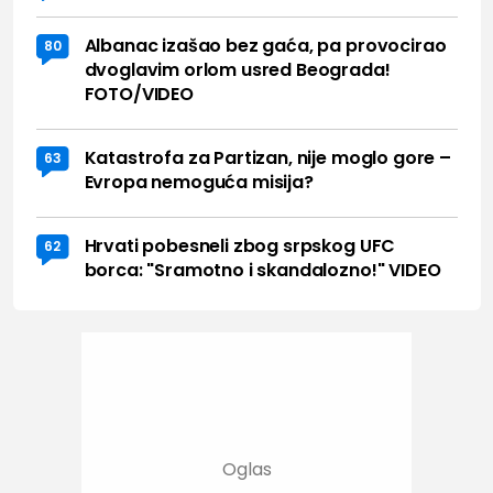
Albanac izašao bez gaća, pa provocirao
80
dvoglavim orlom usred Beograda!
FOTO/VIDEO
Katastrofa za Partizan, nije moglo gore –
63
Evropa nemoguća misija?
Hrvati pobesneli zbog srpskog UFC
62
borca: "Sramotno i skandalozno!" VIDEO