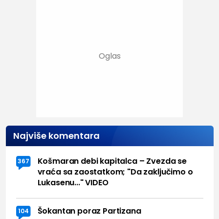
Najviše komentara
Košmaran debi kapitalca – Zvezda se
367
vraća sa zaostatkom; "Da zaključimo o
Lukasenu..." VIDEO
Šokantan poraz Partizana
104