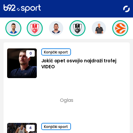
Konjički sport
0
Jokić opet osvojio najdraži trofej
VIDEO
Konjički sport
4