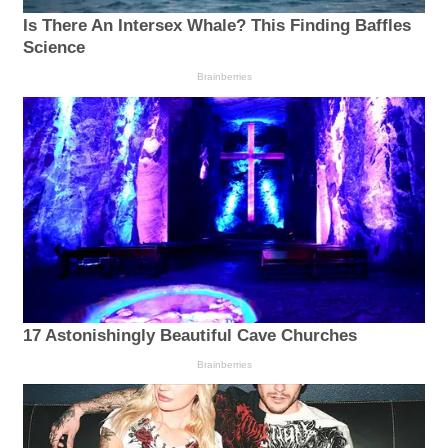
Is There An Intersex Whale? This Finding Baffles
Science
Brainberries
17 Astonishingly Beautiful Cave Churches
Brainberries