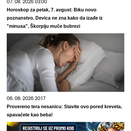
07. 08. 2026 03:00
Horoskop za petak, 7. avgust: Biku novo
poznanstvo, Devica ne zna kako da izađe iz
"minusa", Škorpiju muče bubrezi
06. 08. 2026 20:17
Provereno tera nesanicu: Stavite ovo pored kreveta,
spavaćete kao beba!