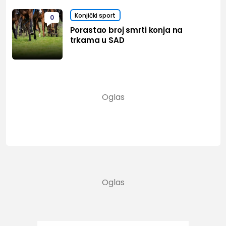
Konjički sport
0
Porastao broj smrti konja na
trkama u SAD