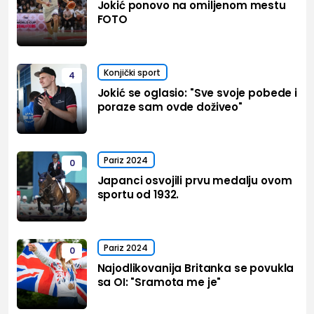
Jokić ponovo na omiljenom mestu
FOTO
Konjički sport
4
Jokić se oglasio: "Sve svoje pobede i
poraze sam ovde doživeo"
Pariz 2024
0
Japanci osvojili prvu medalju ovom
sportu od 1932.
Pariz 2024
0
Najodlikovanija Britanka se povukla
sa OI: "Sramota me je"