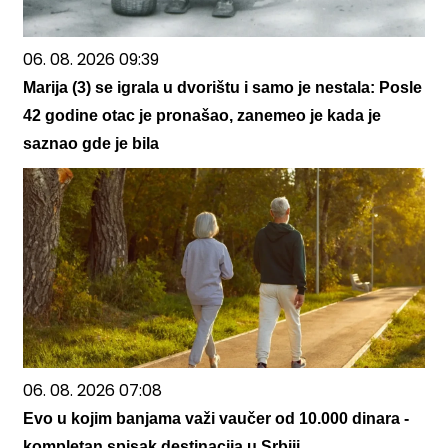
06. 08. 2026 09:39
Marija (3) se igrala u dvorištu i samo je nestala: Posle
42 godine otac je pronašao, zanemeo je kada je
saznao gde je bila
06. 08. 2026 07:08
Evo u kojim banjama važi vaučer od 10.000 dinara -
kompletan spisak destinacija u Srbiji