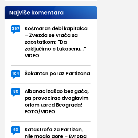
Najviše komentara
Košmaran debi kapitalca
367
– Zvezda se vraća sa
zaostatkom; "Da
zaključimo o Lukasenu..."
VIDEO
Šokantan poraz Partizana
104
Albanac izašao bez gaća,
80
pa provocirao dvoglavim
orlom usred Beograda!
FOTO/VIDEO
Katastrofa za Partizan,
63
nije moglo gore – Evropa