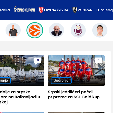
šarka
Eurolea
0
0
renje
Jedrenje
dalje za srpske
Srpski jedriličari počeli
ičare na Balkanijadi u
pripreme za SSL Gold kup
skoj