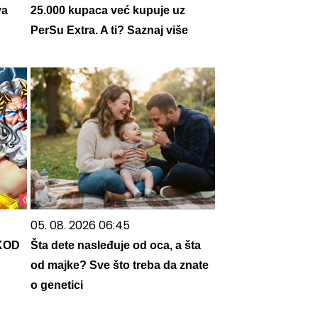
va
25.000 kupaca već kupuje uz
PerSu Extra. A ti? Saznaj više
05. 08. 2026 06:45
KOD
Šta dete nasleđuje od oca, a šta
od majke? Sve što treba da znate
o genetici