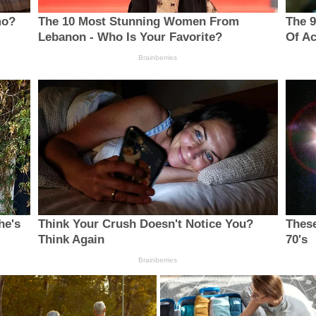
mo?
The 10 Most Stunning Women From
The 9
Lebanon - Who Is Your Favorite?
Of Ac
Brainberries
he's
Think Your Crush Doesn't Notice You?
These
Think Again
70's
Brainberries