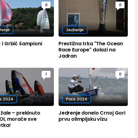
0
0
renje
Jedrenje
 i Grbić šampioni
Prestižna trka "The Ocean
Race Europe" dolazi na
Jadran
1
0
iz 2024
Pariz 2024
 žale – prekinuto
Jedrenje donelo Crnoj Gori
 OI, moraće sve
prvu olimpijsku vizu
etka!