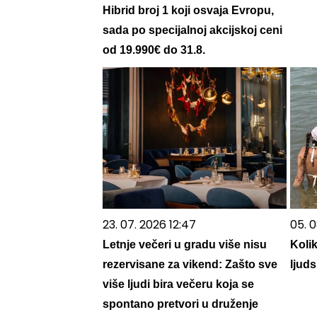
Hibrid broj 1 koji osvaja Evropu,
sada po specijalnoj akcijskoj ceni
od 19.990€ do 31.8.
23. 07. 2026 12:47
05. 0
Letnje večeri u gradu više nisu
Koli
rezervisane za vikend: Zašto sve
ljuds
više ljudi bira večeru koja se
spontano pretvori u druženje