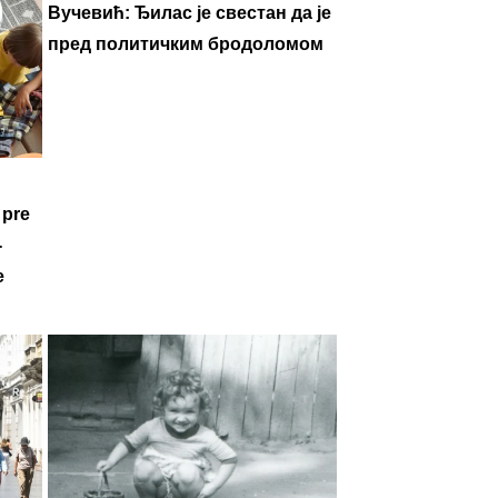
Вучевић: Ђилас је свестан да је
пред политичким бродоломом
 pre
-
e