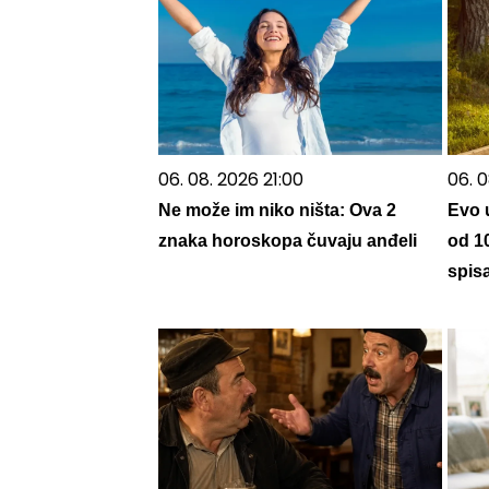
06. 08. 2026 21:00
06. 
Ne može im niko ništa: Ova 2
Evo 
znaka horoskopa čuvaju anđeli
od 1
spisa