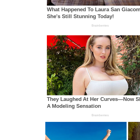
What Happened To Laura San Giaco
She's Still Stunning Today!
Brainberries
They Laughed At Her Curves—Now S
A Modeling Sensation
Brainberries