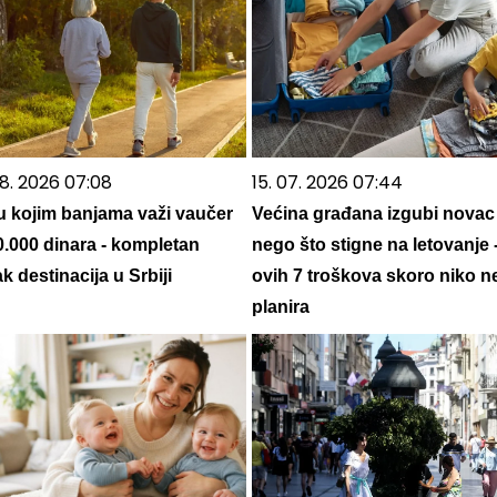
08. 2026 07:08
15. 07. 2026 07:44
u kojim banjama važi vaučer
Većina građana izgubi novac
0.000 dinara - kompletan
nego što stigne na letovanje 
k destinacija u Srbiji
ovih 7 troškova skoro niko n
planira