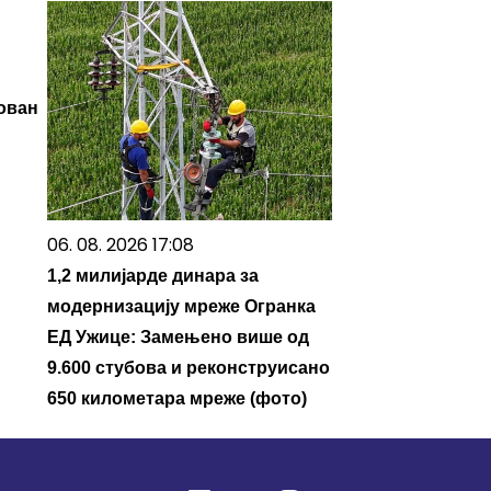
ован
06. 08. 2026 17:08
1,2 милијарде динара за
модернизацију мреже Огранка
ЕД Ужице: Замењено више од
9.600 стубова и реконструисано
650 километара мреже (фото)