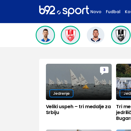
Novo
Fudbal
Ko
3
Jedrenje
Jed
Veliki uspeh – tri medalje za
Tri me
Srbiju
jedril
Bugar