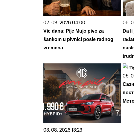
07. 08. 2026 04:00
06. 
Vic dana: Pije Mujo pivo za
Da li
šankom u pivnici posle radnog
rađan
vremena...
nasle
trud
05. 0
Сазн
пост
Мето
03. 08. 2026 13:23