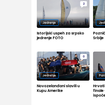
2
Jedrenje
Jed
Istorijski uspeh za srpsko
Poznić
jedrenje FOTO
Srbije
0
Jedrenje
Par
Novozelanđani slavili u
Hrvati
Kupu Amerike
finale
ispoč