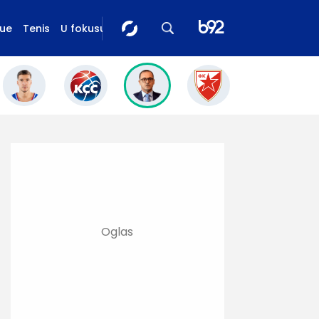
gue
Tenis
U fokusu