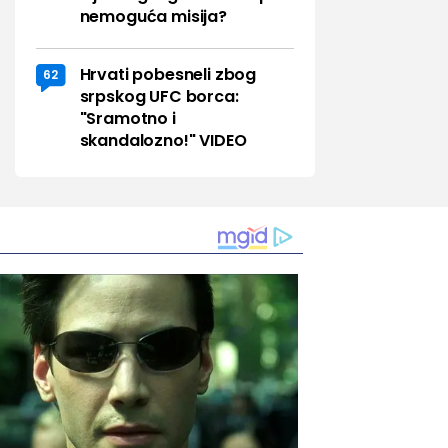
nemoguća misija?
Hrvati pobesneli zbog
62
srpskog UFC borca:
"Sramotno i
skandalozno!" VIDEO