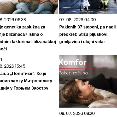
08. 2026 06:38
07. 08. 2026 04:00
 je genetika zaslužna za
Paklenih 37 stepeni, pa nagli
je blizanaca? Istina o
preokret: Stižu pljuskovi,
dnim faktorima i blizanačkoj
grmljavina i olujni vetar
noći
8. 2026 15:45
ања „Политике”: Ко је
авио замку Митрополиту
дију у Горњем Заостру
09. 07. 2026 09:20