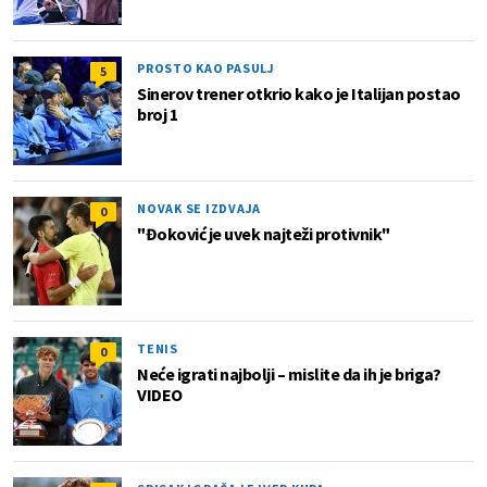
PROSTO KAO PASULJ
5
Sinerov trener otkrio kako je Italijan postao
broj 1
NOVAK SE IZDVAJA
0
"Đoković je uvek najteži protivnik"
TENIS
0
Neće igrati najbolji – mislite da ih je briga?
VIDEO