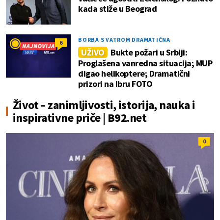
kada stiže u Beograd
BORBA S VATROM DRAMATIČNA
6
UŽIVO
Bukte požari u Srbiji:
Proglašena vanredna situacija; MUP
digao helikoptere; Dramatični
prizori na Ibru FOTO
Život – zanimljivosti, istorija, nauka i
inspirativne priče | B92.net
0