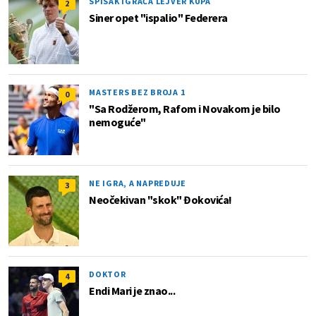
SPISAK IGRAČA LEJVER KUPA
2
Siner opet "ispalio" Federera
MASTERS BEZ BROJA 1
0
"Sa Rodžerom, Rafom i Novakom je bilo
nemoguće"
NE IGRA, A NAPREDUJE
3
Neočekivan "skok" Đokovića!
DOKTOR
4
Endi Mari je znao...