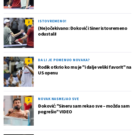
ISTOVREMENO!
2
(Ne)očekivano: Đoković i Siner istovremeno
odustali!
DA LI JE POMENUO NOVAKA?
0
Rodik otkrio ko mu je "i dalje veliki favorit" na
US openu
NOVAK NASMEJAO SVE
2
Đoković: "Sineru sam rekao sve – možda sam
pogrešio" VIDEO