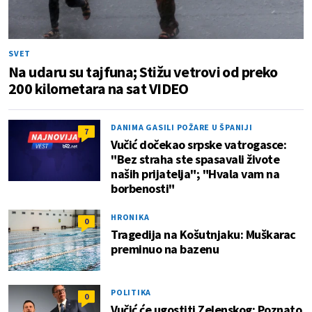
SVET
Na udaru su tajfuna; Stižu vetrovi od preko
200 kilometara na sat VIDEO
DANIMA GASILI POŽARE U ŠPANIJI
7
Vučić dočekao srpske vatrogasce:
"Bez straha ste spasavali živote
naših prijatelja"; "Hvala vam na
borbenosti"
HRONIKA
0
Tragedija na Košutnjaku: Muškarac
preminuo na bazenu
POLITIKA
0
Vučić će ugostiti Zelenskog: Poznato