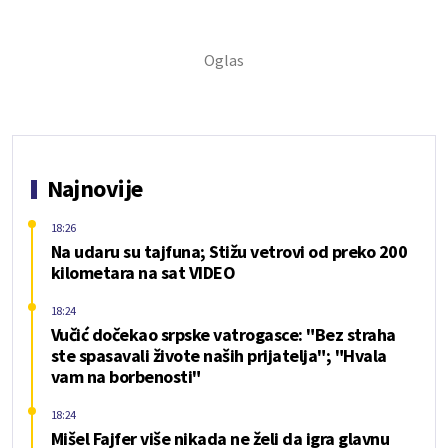
Najnovije
18:26
Na udaru su tajfuna; Stižu vetrovi od preko 200
kilometara na sat VIDEO
18:24
Vučić dočekao srpske vatrogasce: "Bez straha
ste spasavali živote naših prijatelja"; "Hvala
vam na borbenosti"
18:24
Mišel Fajfer više nikada ne želi da igra glavnu