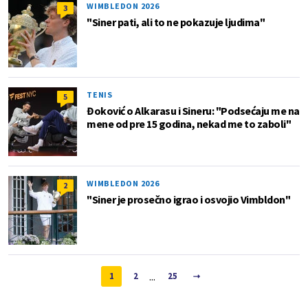
WIMBLEDON 2026
3
"Siner pati, ali to ne pokazuje ljudima"
TENIS
5
Đoković o Alkarasu i Sineru: "Podsećaju me na
mene od pre 15 godina, nekad me to zaboli"
WIMBLEDON 2026
2
"Siner je prosečno igrao i osvojio Vimbldon"
...
1
2
25