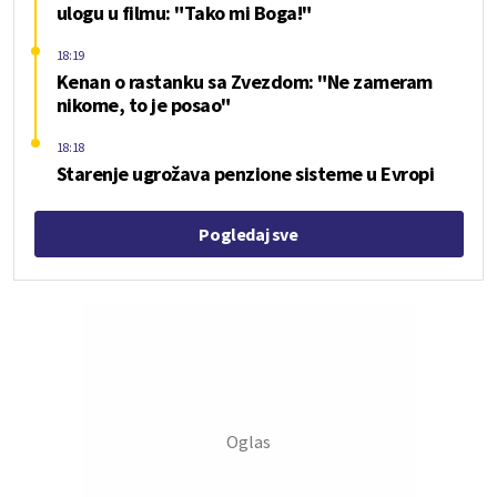
ulogu u filmu: "Tako mi Boga!"
18:19
Kenan o rastanku sa Zvezdom: "Ne zameram
nikome, to je posao"
18:18
Starenje ugrožava penzione sisteme u Evropi
Pogledaj sve