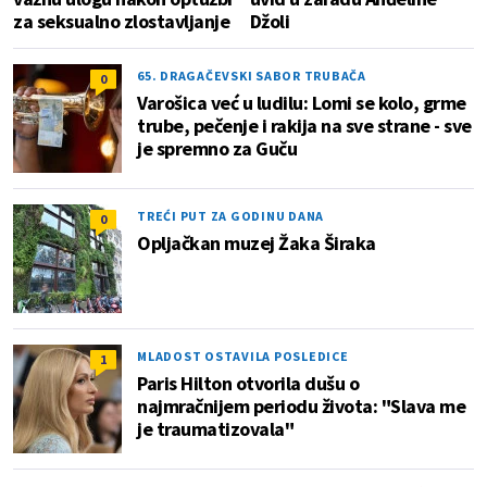
za seksualno zlostavljanje
Džoli
65. DRAGAČEVSKI SABOR TRUBAČA
0
Varošica već u ludilu: Lomi se kolo, grme
trube, pečenje i rakija na sve strane - sve
je spremno za Guču
TREĆI PUT ZA GODINU DANA
0
Opljačkan muzej Žaka Širaka
MLADOST OSTAVILA POSLEDICE
1
Paris Hilton otvorila dušu o
najmračnijem periodu života: "Slava me
je traumatizovala"