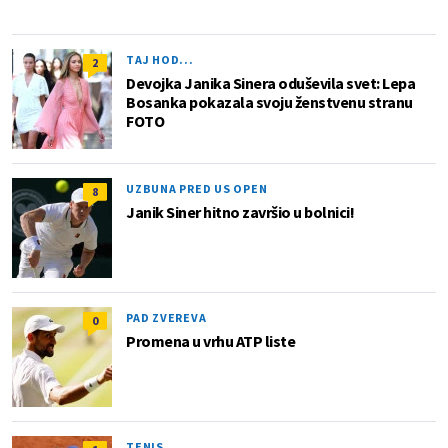
TAJ HOD...
2
Devojka Janika Sinera oduševila svet: Lepa
Bosanka pokazala svoju ženstvenu stranu
FOTO
UZBUNA PRED US OPEN
8
Janik Siner hitno završio u bolnici!
PAD ZVEREVA
0
Promena u vrhu ATP liste
TENIS