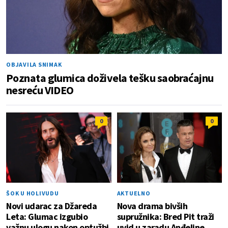
OBJAVILA SNIMAK
Poznata glumica doživela tešku saobraćajnu
nesreću VIDEO
0
0
ŠOK U HOLIVUDU
AKTUELNO
Novi udarac za Džareda
Nova drama bivših
Leta: Glumac izgubio
supružnika: Bred Pit traži
važnu ulogu nakon optužbi
uvid u zaradu Anđeline