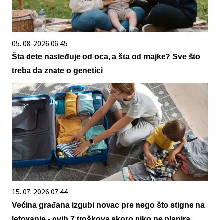
05. 08. 2026 06:45
Šta dete nasleđuje od oca, a šta od majke? Sve što
treba da znate o genetici
15. 07. 2026 07:44
Većina građana izgubi novac pre nego što stigne na
letovanje - ovih 7 troškova skoro niko ne planira