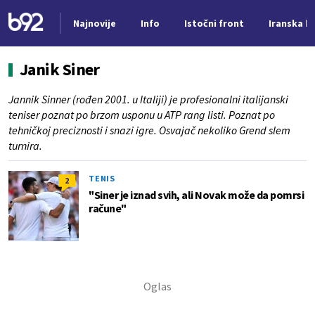
Najnovije
Info
Istočni front
Iranska kr
Nova vest
Janik Siner
Jannik Sinner (rođen 2001. u Italiji) je profesionalni italijanski
teniser poznat po brzom usponu u ATP rang listi. Poznat po
tehničkoj preciznosti i snazi igre. Osvajač nekoliko Grend slem
turnira.
TENIS
2
"Siner je iznad svih, ali Novak može da pomrsi
račune"