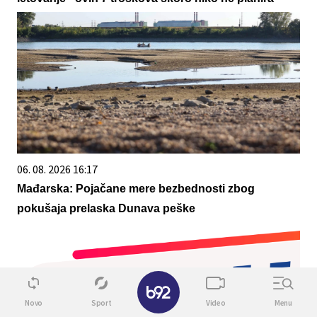
06. 08. 2026 16:17
Mađarska: Pojačane mere bezbednosti zbog
pokušaja prelaska Dunava peške
✕
Novo
Sport
Video
Menu