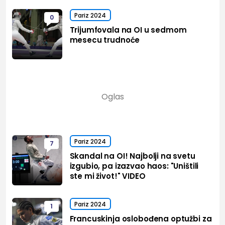
Pariz 2024
0
Trijumfovala na OI u sedmom
mesecu trudnoće
Pariz 2024
7
Skandal na OI! Najbolji na svetu
izgubio, pa izazvao haos: "Uništili
ste mi život!" VIDEO
Pariz 2024
1
Francuskinja oslobođena optužbi za