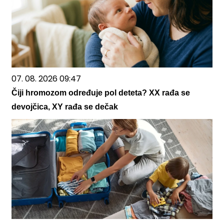
07. 08. 2026 09:47
Čiji hromozom određuje pol deteta? XX rađa se
devojčica, XY rađa se dečak