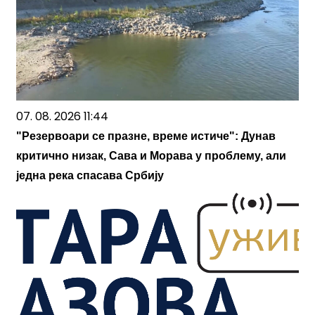
07. 08. 2026 11:44
"Резервоари се празне, време истиче": Дунав
критично низак, Сава и Морава у проблему, али
једна река спасава Србију