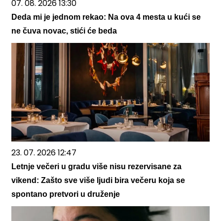
07. 08. 2026 13:30
Deda mi je jednom rekao: Na ova 4 mesta u kući se
ne čuva novac, stići će beda
23. 07. 2026 12:47
Letnje večeri u gradu više nisu rezervisane za
vikend: Zašto sve više ljudi bira večeru koja se
spontano pretvori u druženje