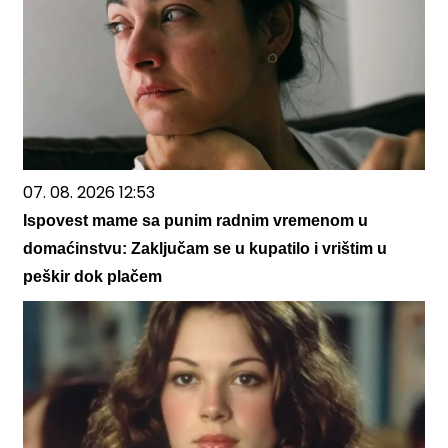
07. 08. 2026 12:53
Ispovest mame sa punim radnim vremenom u
domaćinstvu: Zaključam se u kupatilo i vrištim u
peškir dok plačem