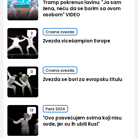
Tramp pokrenuo lavinu: "Ja sam
žena, neću da se borim sa ovom
osobom" VIDEO
Crvena zvezda
2
Zvezda vicešampion Evrope
Crvena zvezda
0
Zvezda se bori za evropsku titulu
Pariz 2024
13
"Ovo posvećujem svima koji nisu
ovde, jer su ih ubili Rusi"