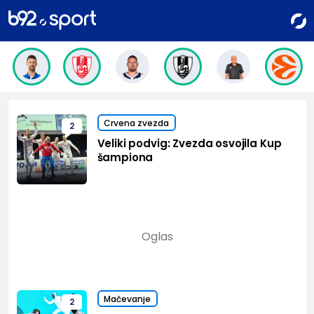
Crvena zvezda
2
Veliki podvig: Zvezda osvojila Kup
šampiona
Mačevanje
2