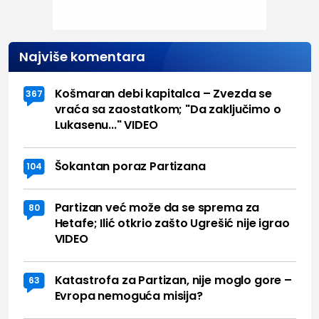
Najviše komentara
Košmaran debi kapitalca – Zvezda se
367
vraća sa zaostatkom; "Da zaključimo o
Lukasenu..." VIDEO
Šokantan poraz Partizana
104
Partizan već može da se sprema za
80
Hetafe; Ilić otkrio zašto Ugrešić nije igrao
VIDEO
Katastrofa za Partizan, nije moglo gore –
63
Evropa nemoguća misija?