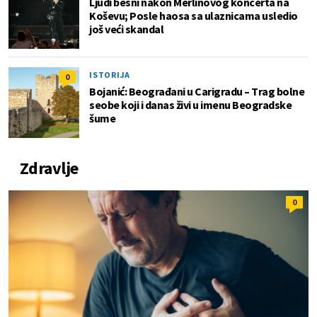
Ljudi besni nakon Merlinovog koncerta na
Koševu; Posle haosa sa ulaznicama usledio
još veći skandal
ISTORIJA
0
Bojanić: Beograđani u Carigradu – Тrag bolne
seobe koji i danas živi u imenu Beogradske
šume
Zdravlje
0