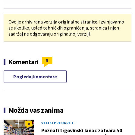
Ovo je arhivirana verzija originalne stranice. Izvinjavamo
se ukoliko, usled tehničkih ograničenja, stranica i njen
sadržaj ne odgovaraju originalnoj verziji.
5
Komentari
Pogledaj komentare
Možda vas zanima
VELIKI PREOKRET
0
Poznati trgovinski lanac zatvara 50