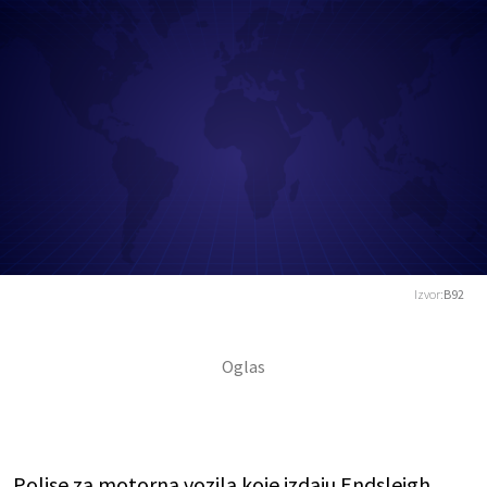
Izvor:
B92
Polise za motorna vozila koje izdaju Endsleigh,