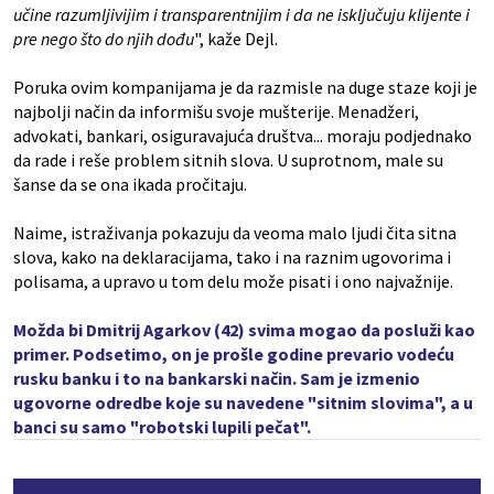
učine razumljivijim i transparentnijim i da ne isključuju klijente i
pre nego što do njih dođu
", kaže Dejl.
Poruka ovim kompanijama je da razmisle na duge staze koji je
najbolji način da informišu svoje mušterije. Menadžeri,
advokati, bankari, osiguravajuća društva... moraju podjednako
da rade i reše problem sitnih slova. U suprotnom, male su
šanse da se ona ikada pročitaju.
Naime, istraživanja pokazuju da veoma malo ljudi čita sitna
slova, kako na deklaracijama, tako i na raznim ugovorima i
polisama, a upravo u tom delu može pisati i ono najvažnije.
Možda bi Dmitrij Agarkov (42) svima mogao da posluži kao
primer. Podsetimo, on je prošle godine prevario vodeću
rusku banku i to na bankarski način. Sam je izmenio
ugovorne odredbe koje su navedene "sitnim slovima", a u
banci su samo "robotski lupili pečat".