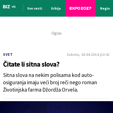
Sve vesti
Srbija
Region
Nova vest
SVET
Subota, 26.04.2014.
13:41
Čitate li sitna slova?
Sitna slova na nekim polisama kod auto-
osiguranja imaju veći broj reči nego roman
Životinjska farma Džordža Orvela.