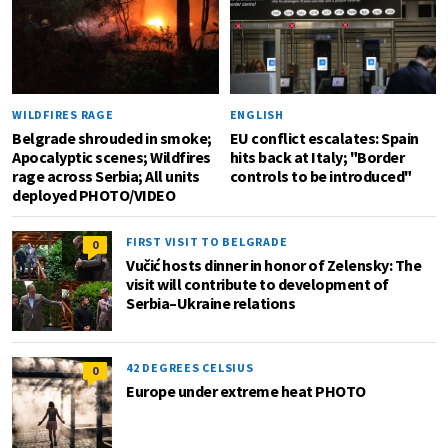
WILDFIRES RAGE
ENGLISH
Belgrade shrouded in smoke;
EU conflict escalates: Spain
Apocalyptic scenes; Wildfires
hits back at Italy; "Border
rage across Serbia; All units
controls to be introduced"
deployed PHOTO/VIDEO
FIRST VISIT TO BELGRADE
0
Vučić hosts dinner in honor of Zelensky: The
visit will contribute to development of
Serbia–Ukraine relations
42 DEGREES CELSIUS
0
Europe under extreme heat PHOTO