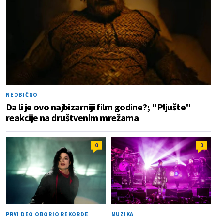
NEOBIČNO
Da li je ovo najbizarniji film godine?; "Pljušte"
reakcije na društvenim mrežama
0
0
PRVI DEO OBORIO REKORDE
MUZIKA