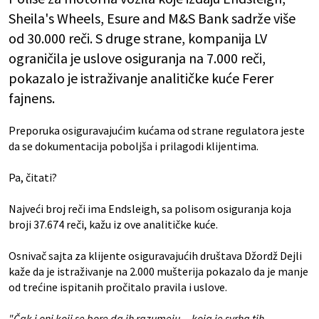
Sheila's Wheels, Esure and M&S Bank sadrže više
od 30.000 reči. S druge strane, kompanija LV
ograničila je uslove osiguranja na 7.000 reči,
pokazalo je istraživanje analitičke kuće Ferer
fajnens.
Preporuka osiguravajućim kućama od strane regulatora jeste
da se dokumentacija poboljša i prilagodi klijentima.
Pa, čitati?
Najveći broj reči ima Endsleigh, sa polisom osiguranja koja
broji 37.674 reči, kažu iz ove analitičke kuće.
Osnivač sajta za klijente osiguravajućih društava Džordž Dejli
kaže da je istraživanje na 2.000 mušterija pokazalo da je manje
od trećine ispitanih pročitalo pravila i uslove.
"Čak i oni koji se bore da ih razumeju....koja je svrha tih