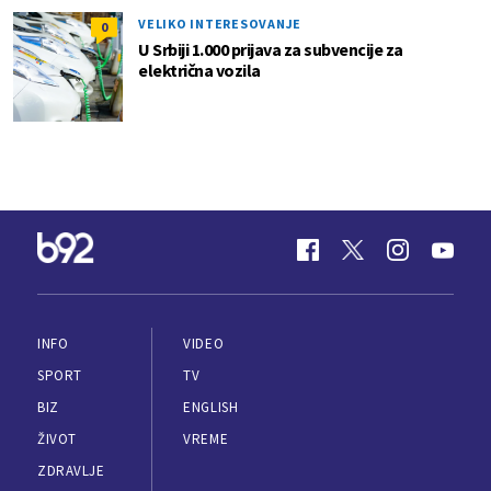
VELIKO INTERESOVANJE
0
U Srbiji 1.000 prijava za subvencije za
električna vozila
INFO
VIDEO
SPORT
TV
BIZ
ENGLISH
ŽIVOT
VREME
ZDRAVLJE