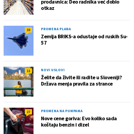
prodavnica: Deo radnika već dobio
otkaz
PROMENA PLANA
33
Zemlja BRIKS-a odustaje od ruskih Su-
57
NOVI USLOVI
11
Želite da živite ili radite u Sloveniji?
Država menja pravila za strance
PROMENA NA PUMPAMA
27
Nove cene goriva: Evo koliko sada
koštaju benzin i dizel