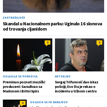
ZASTRAŠUJUĆE
Skandal u Nacionalnom parku: Uginulo 16 slonova
od trovanja cijanidom
0
0
OGLASILA SE PORODICA
AKTUELNO
Preminuo poznati muzički
Sergej Trifunović dao iskaz
producent: Sarađivao sa
policiji; Evo šta je rekao o
Madonom i Britni Spirs
incidentu u tržnom centru
OGLASIO SE FK SARAJEVO
0