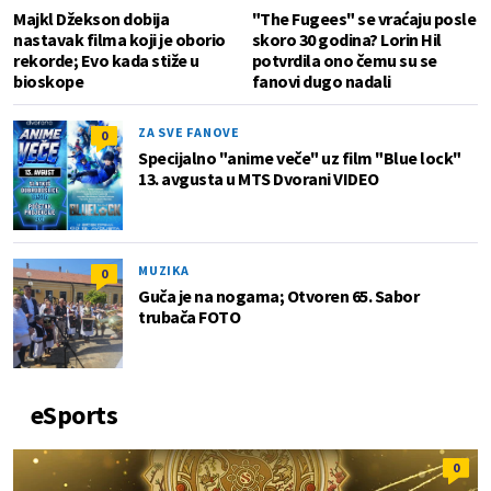
Majkl Džekson dobija
"The Fugees" se vraćaju posle
nastavak filma koji je oborio
skoro 30 godina? Lorin Hil
rekorde; Evo kada stiže u
potvrdila ono čemu su se
bioskope
fanovi dugo nadali
ZA SVE FANOVE
0
Specijalno "anime veče" uz film "Blue lock"
13. avgusta u MTS Dvorani VIDEO
MUZIKA
0
Guča je na nogama; Otvoren 65. Sabor
trubača FOTO
eSports
0