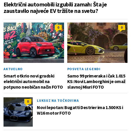
Električni automobili izgubili zamah: Šta je
zaustavilo najveće EV tržište na svetu?
0
0
AKTUELNO
POSVETA LEGENDI
Smart otkrio novi gradski
Samo 99 primeraka i čak 1.015
električni automobil na
KS: Novi Lamborghini je omaž
potpuno neobičan način FOTO
slavnoj Miuri FOTO
LUKSUZ NA TOČKOVIMA
0
Novi lepotan: Bugatti Destrier ima 1.500 KS i
W16 motor FOTO