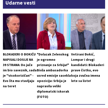
Udarne vesti
BLOKADERI O ĐOKIĆU
"Dolazak Zelenskog
Vetirani Đokić,
NAPISALI DOSIJE NA
je ogromno
Lompar i drugi
39 STRANA: Do juče
priznanje za Srbiju!"
kandidati: Blokaderi
im bio saveznik, sada
Bivša ambasadorka
prave čistku, evo
je ''visokorizičan'' -
usred emisije sasekla
koja zvučna imena
Evo šta mu stavljaju
opoziciju: Srbija je
lete sa liste!
na teret
napravila veliki
diplomatski iskorak
(FOTO)