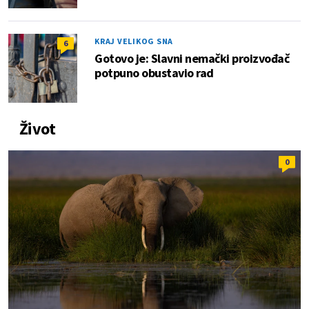
KRAJ VELIKOG SNA
6
Gotovo je: Slavni nemački proizvođač
potpuno obustavio rad
Život
0