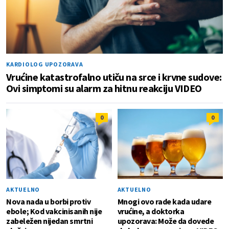
KARDIOLOG UPOZORAVA
Vrućine katastrofalno utiču na srce i krvne sudove:
Ovi simptomi su alarm za hitnu reakciju VIDEO
0
0
AKTUELNO
AKTUELNO
Nova nada u borbi protiv
Mnogi ovo rade kada udare
ebole; Kod vakcinisanih nije
vrućine, a doktorka
zabeležen nijedan smrtni
upozorava: Može da dovede