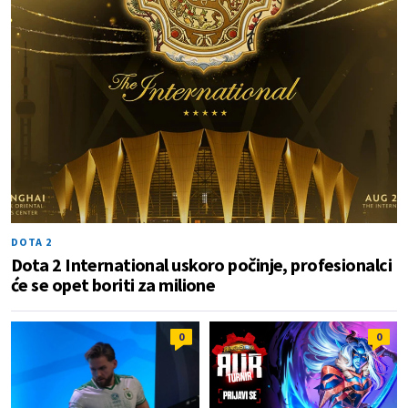
DOTA 2
Dota 2 International uskoro počinje, profesionalci
će se opet boriti za milione
0
0