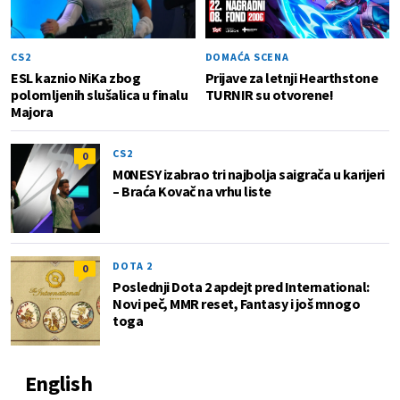
CS2
DOMAĆA SCENA
ESL kaznio NiKa zbog
Prijave za letnji Hearthstone
polomljenih slušalica u finalu
TURNIR su otvorene!
Majora
CS2
0
M0NESY izabrao tri najbolja saigrača u karijeri
– Braća Kovač na vrhu liste
DOTA 2
0
Poslednji Dota 2 apdejt pred International:
Novi peč, MMR reset, Fantasy i još mnogo
toga
English