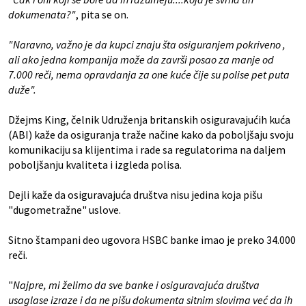
dokumenata?"
, pita se on.
"Naravno, važno je da kupci znaju šta osiguranjem pokriveno ,
ali ako jedna kompanija može da završi posao za manje od
7.000 reči, nema opravdanja za one kuće čije su polise pet puta
duže".
Džejms King, čelnik Udruženja britanskih osiguravajućih kuća
(ABI) kaže da osiguranja traže načine kako da poboljšaju svoju
komunikaciju sa klijentima i rade sa regulatorima na daljem
poboljšanju kvaliteta i izgleda polisa.
Dejli kaže da osiguravajuća društva nisu jedina koja pišu
"dugometražne" uslove.
Sitno štampani deo ugovora HSBC banke imao je preko 34.000
reči.
"
Najpre, mi želimo da sve banke i osiguravajuća društva
usaglase izraze i da ne pišu dokumenta sitnim slovima već da ih