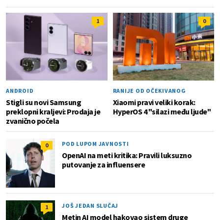
1
0
ANDROID
RANIJE OD OČEKIVANOG
Stigli su novi Samsung
Xiaomi pravi veliki korak:
preklopni kraljevi: Prodaja je
HyperOS 4 "silazi među ljude"
zvanično počela
POD LUPOM JAVNOSTI
0
OpenAI na meti kritika: Pravili luksuzno
putovanje za influensere
JOŠ JEDAN SLUČAJ
1
Metin AI model hakovao sistem druge