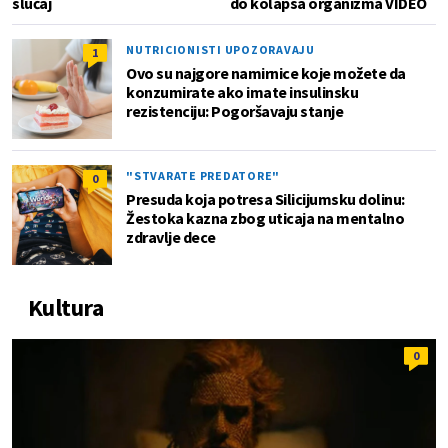
slučaj
do kolapsa organizma VIDEO
NUTRICIONISTI UPOZORAVAJU
1
Ovo su najgore namirnice koje možete da
konzumirate ako imate insulinsku
rezistenciju: Pogoršavaju stanje
"STVARATE PREDATORE"
0
Presuda koja potresa Silicijumsku dolinu:
Žestoka kazna zbog uticaja na mentalno
zdravlje dece
Kultura
0