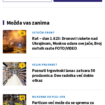
Možda vas zanima
ISTOČNI FRONT
25
Rat – dan 1.623: Dronovi i rakete nad
Ukrajinom, Moskva udara sve jače; Broj
mrtvih raste FOTO/VIDEO
VELIKI PREOKRET
0
Poznati trgovinski lanac zatvara 50
prodavnica: Deo radnika već dobio
otkaz
NA KORAK OD PLEJ-OFA
80
Partizan već može da se sprema za