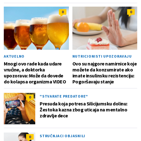
0
0
AKTUELNO
NUTRICIONISTI UPOZORAVAJU
Mnogi ovo rade kada udare
Ovo su najgore namirnice koje
vrućine, a doktorka
možete da konzumirate ako
upozorava: Može da dovede
imate insulinsku rezistenciju:
do kolapsa organizma VIDEO
Pogoršavaju stanje
"STVARATE PREDATORE"
0
Presuda koja potresa Silicijumsku dolinu:
Žestoka kazna zbog uticaja na mentalno
zdravlje dece
STRUČNJACI OBJASNILI
0