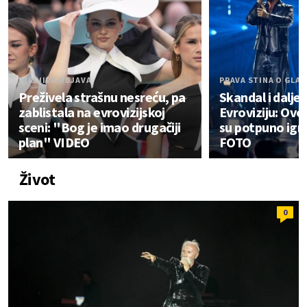
DIRLJIVA OBJAVA
PRAVA STINA O GLA
Preživela strašnu nesreću, pa
Skandal i dalje 
zablistala na evrovizijskoj
Evroviziju: Ovo
sceni: "Bog je imao drugačiji
su potpuno igno
plan" VIDEO
FOTO
Život
0