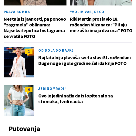
PRAVA BOMBA
"VOLIM VAS, DECO"
Nestala iz javnosti, pa ponovo
Riki Martin proslavio 18.
"zagrmela" oblinama:
rođendan blizanaca: "Pitaju
Najseksi lepotica Instagrama
me zašto imaju dva oca" FOTO
se vratila FOTO
OD BOLA DO BAJKE
1
Najfatalnija plavuša sveta slavi 51. rođendan:
Duge noge i gole grudi ne želi da krije FOTO
JEDINO "RADI"
0
Ovo je jedini način da istopite salo sa
stomaka, tvrdi nauka
Putovanja