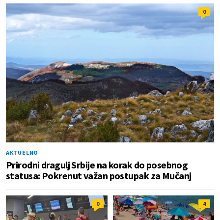
0
AKTUELNO
Prirodni dragulj Srbije na korak do posebnog
statusa: Pokrenut važan postupak za Mučanj
0
4