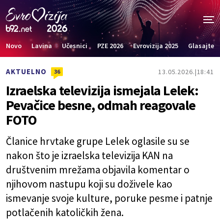
Novo
Lavina
Učesnici
PZE 2026
Evrovizija 2025
Glasajte
AKTUELNO
13.05.2026.
18:41
36
Izraelska televizija ismejala Lelek:
Pevačice besne, odmah reagovale
FOTO
Članice hrvtake grupe Lelek oglasile su se
nakon što je izraelska televizija KAN na
društvenim mrežama objavila komentar o
njihovom nastupu koji su doživele kao
ismevanje svoje kulture, poruke pesme i patnje
potlačenih katoličkih žena.