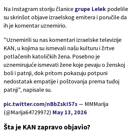
Na Instagram storiju članice
grupe Lelek
podelile
su skrinšot objave izraelskog emitera i poručile da
ih je komentar uznemirio.
"Uznemirili su nas komentari izraelske televizije
KAN, u kojima su ismevali našu kulturu i žrtve
potlačenih katoličkih žena. Posebno je
uznemirujuće ismevati žene koje pevaju o ženskoj
boli i patnji, dok pritom pokazuju potpuni
nedostatak empatije i poštovanja prema tuđoj
patnji", napisale su.
pic.twitter.com/nBbZskI57s
— MMMarija
(@Marija64729972)
May 13, 2026
Šta je KAN zapravo objavio?