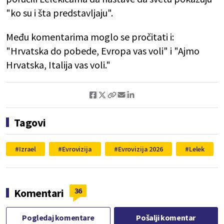
"ko su i šta predstavljaju".
Među komentarima moglo se pročitati i:
"Hrvatska do pobede, Evropa vas voli" i "Ajmo
Hrvatska, Italija vas voli."
Tagovi
Izrael
Evrovizija
Evrovizija 2026
Lelek
36
Komentari
Pogledaj komentare
Pošalji komentar