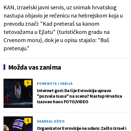
KAN, izraelski javni servis, uz snimak hrvatskog
nastupa objavio je rečenicu na hebrejskom koja u
prevodu znači: "Kad preteraš sa kanom
tetovažama u Ejlatu" (turističkom gradu na
Crvenom moru), dok je u opisu stajalo: "Baš
preteruju."
Možda vas zanima
5
POMENUTA I SRBIJA
Internet gori: Da li je Evrovizija upravo
"pozvala Isusa" na scenu? Nastup Hrvatica
izazvao haos FOTO/VIDEO
8
SKANDAL UŽIVO
Organizator Evrovizije na udaru: Zašto Izrael i