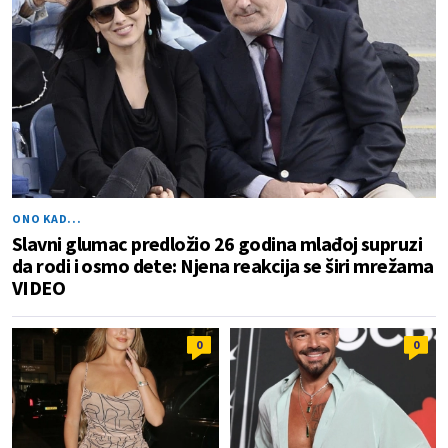
ONO KAD...
Slavni glumac predložio 26 godina mlađoj supruzi
da rodi i osmo dete: Njena reakcija se širi mrežama
VIDEO
0
0