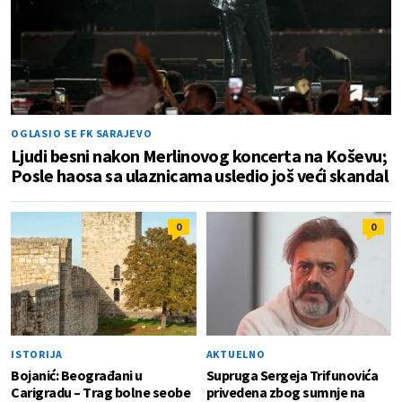
OGLASIO SE FK SARAJEVO
Ljudi besni nakon Merlinovog koncerta na Koševu;
Posle haosa sa ulaznicama usledio još veći skandal
0
0
ISTORIJA
AKTUELNO
Bojanić: Beograđani u
Supruga Sergeja Trifunovića
Carigradu – Тrag bolne seobe
privedena zbog sumnje na