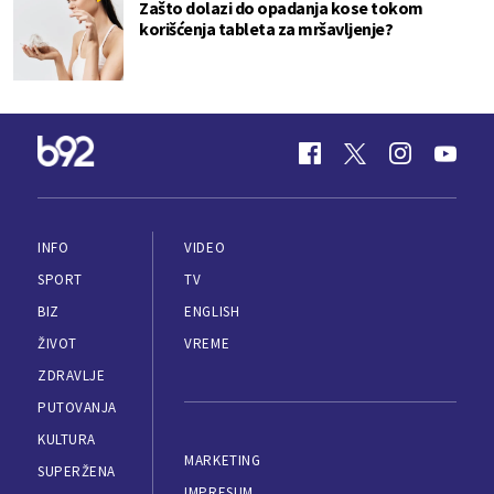
Zašto dolazi do opadanja kose tokom
korišćenja tableta za mršavljenje?
INFO
VIDEO
SPORT
TV
BIZ
ENGLISH
ŽIVOT
VREME
ZDRAVLJE
PUTOVANJA
KULTURA
MARKETING
SUPERŽENA
IMPRESUM