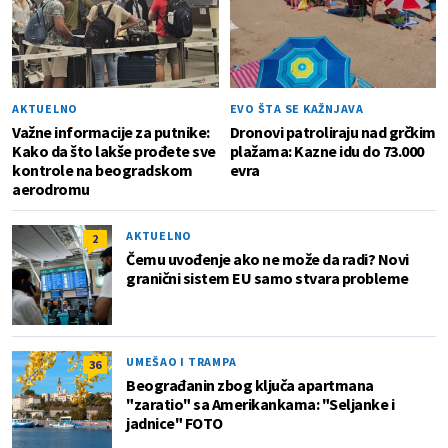
AKTUELNO
EVO ŠTA SE KAŽNJAVA
Važne informacije za putnike:
Dronovi patroliraju nad grčkim
Kako da što lakše prođete sve
plažama: Kazne idu do 73.000
kontrole na beogradskom
evra
aerodromu
AKTUELNO
2
Čemu uvođenje ako ne može da radi? Novi
granični sistem EU samo stvara probleme
UMEŠAO I TRAMPA
36
Beograđanin zbog ključa apartmana
"zaratio" sa Amerikankama: "Seljanke i
jadnice" FOTO