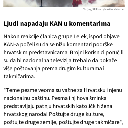
Tanjug/AP Photo/Martin Meissner
Ljudi napadaju KAN u komentarima
Nakon reakcije članica grupe Lelek, ispod objave
KAN-a počeli su da se nižu komentari podrške
hrvatskim predstavnicama. Brojni korisnici poručili
su da bi nacionalna televizija trebalo da pokaže
više poštovanja prema drugim kulturama i
takmičarima.
"Teme pesme veoma su važne za Hrvatsku i njenu
nacionalnu baštinu. Pesma i njihova šminka
predstavljaju patnju hrvatskih katoličkih žena i
hrvatskog naroda! Poštujte druge kulture,
poštujte druge zemlje, poštujte druge takmičare",