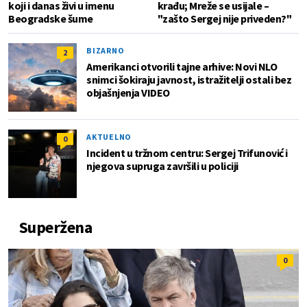
koji i danas živi u imenu
krađu; Mreže se usijale –
Beogradske šume
"zašto Sergej nije priveden?"
BIZARNO
2
Amerikanci otvorili tajne arhive: Novi NLO
snimci šokiraju javnost, istražitelji ostali bez
objašnjenja VIDEO
AKTUELNO
0
Incident u tržnom centru: Sergej Trifunović i
njegova supruga završili u policiji
Superžena
0