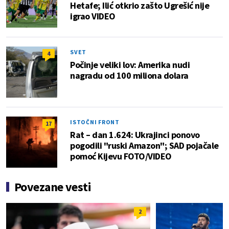
Hetafe; Ilić otkrio zašto Ugrešić nije
igrao VIDEO
SVET
4
Počinje veliki lov: Amerika nudi
nagradu od 100 miliona dolara
ISTOČNI FRONT
17
Rat – dan 1.624: Ukrajinci ponovo
pogodili "ruski Amazon"; SAD pojačale
pomoć Kijevu FOTO/VIDEO
Povezane vesti
2