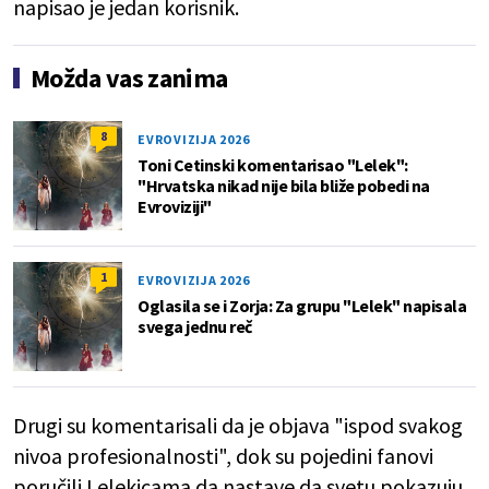
napisao je jedan korisnik.
Možda vas zanima
8
EVROVIZIJA 2026
Toni Cetinski komentarisao "Lelek":
"Hrvatska nikad nije bila bliže pobedi na
Evroviziji"
1
EVROVIZIJA 2026
Oglasila se i Zorja: Za grupu "Lelek" napisala
svega jednu reč
Drugi su komentarisali da je objava "ispod svakog
nivoa profesionalnosti", dok su pojedini fanovi
poručili Lelekicama da nastave da svetu pokazuju