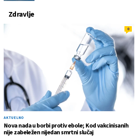
Zdravlje
0
AKTUELNO
Nova nada u borbi protiv ebole; Kod vakcinisanih
nije zabeležen nijedan smrtni slučaj