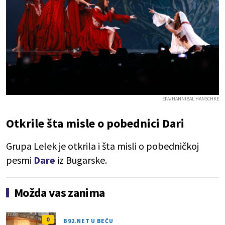
EPA/HANNIBAL HANSCHKE
Otkrile šta misle o pobednici Dari
Grupa Lelek je otkrila i šta misli o pobedničkoj
pesmi
Dare
iz Bugarske.
Možda vas zanima
0
B92.NET U BEČU