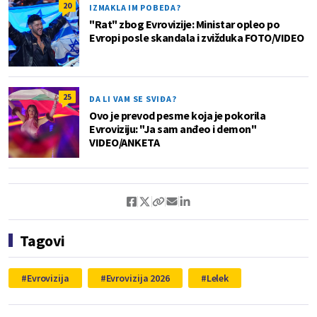
20
IZMAKLA IM POBEDA?
"Rat" zbog Evrovizije: Ministar opleo po
Evropi posle skandala i zvižduka FOTO/VIDEO
25
DA LI VAM SE SVIĐA?
Ovo je prevod pesme koja je pokorila
Evroviziju: "Ja sam anđeo i demon"
VIDEO/ANKETA
Tagovi
Evrovizija
Evrovizija 2026
Lelek