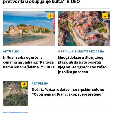
pretvorila u okupljanje kulta" VIDEO
8
1
AKTUELNO
OSTAVLJA TURISTE BEZ DAHA
Influenserka ogorčena
Mnogi dolaze u Ulcinj zbog
cenama na Jadranu: "Pa toga
plaža, ali da li ste posetili
nema ni na Sejšelima..." VIDEO
njegov Stari grad? Evo zašto
je toliko poseban
AKTUELNO
4
Došli iz Pariza i oduševili se srpskim selom:
"Ovog nema u Francuskoj, sve je prelepo"