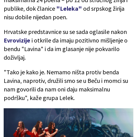
publike, dok članice
"Leleka"
od srpskog žirija
nisu dobile nijedan poen.
Hrvatske predstavnice su se sada oglasile nakon
Evrovizije
i otkrile da imaju pozitivno mišljenje o
bendu "Lavina" i da im glasanje nije pokvarilo
doživljaj.
"Tako je kako je. Nemamo ništa protiv benda
Lavina, naprotiv, družili smo se u Beču i momci su
nam govorili da nam oni daju maksimalnu
podršku", kaže grupa Lelek.