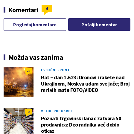
4
Komentari
Pogledaj komentare
Pošalji komentar
Možda vas zanima
ISTOČNI FRONT
25
Rat – dan 1.623: Dronovi i rakete nad
Ukrajinom, Moskva udara sve jače; Broj
mrtvih raste FOTO/VIDEO
VELIKI PREOKRET
0
Poznati trgovinski lanac zatvara 50
prodavnica: Deo radnika već dobio
otkaz