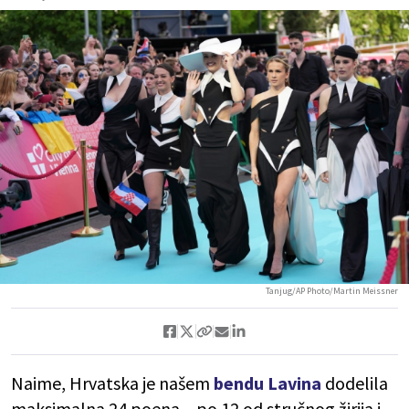
Tanjug/AP Photo/Martin Meissner
Naime, Hrvatska je našem
bendu Lavina
dodelila
maksimalna 24 poena – po 12 od stručnog žirija i