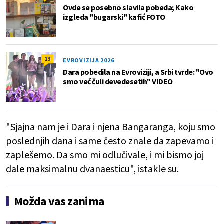
Ovde se posebno slavila pobeda; Kako
izgleda "bugarski" kafić FOTO
13
EVROVIZIJA 2026
Dara pobedila na Evroviziji, a Srbi tvrde: "Ovo
smo već čuli devedesetih" VIDEO
"Sjajna nam je i Dara i njena Bangaranga, koju smo
poslednjih dana i same često znale da zapevamo i
zaplešemo. Da smo mi odlučivale, i mi bismo joj
dale maksimalnu dvanaesticu", istakle su.
Možda vas zanima