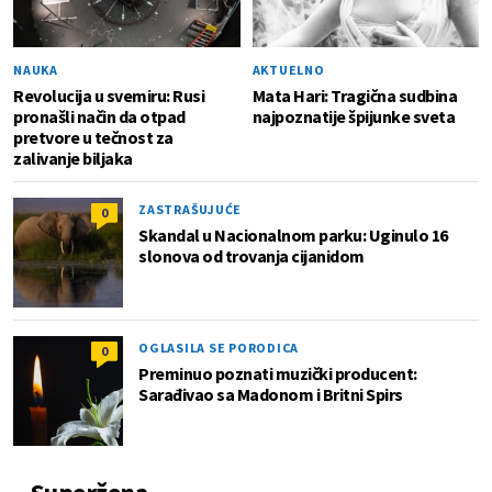
NAUKA
AKTUELNO
Revolucija u svemiru: Rusi
Mata Hari: Tragična sudbina
pronašli način da otpad
najpoznatije špijunke sveta
pretvore u tečnost za
zalivanje biljaka
ZASTRAŠUJUĆE
0
Skandal u Nacionalnom parku: Uginulo 16
slonova od trovanja cijanidom
OGLASILA SE PORODICA
0
Preminuo poznati muzički producent:
Sarađivao sa Madonom i Britni Spirs