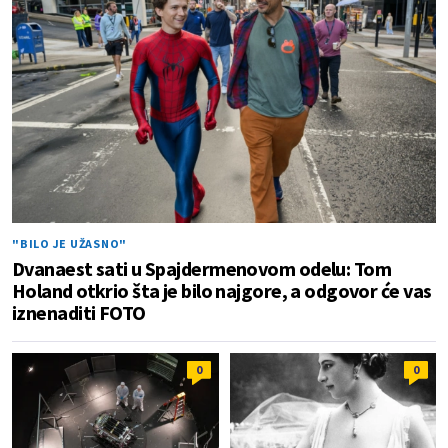
"BILO JE UŽASNO"
Dvanaest sati u Spajdermenovom odelu: Tom
Holand otkrio šta je bilo najgore, a odgovor će vas
iznenaditi FOTO
0
0