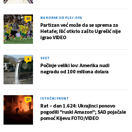
NA KORAK OD PLEJ-OFA
80
Partizan već može da se sprema za
Hetafe; Ilić otkrio zašto Ugrešić nije
igrao VIDEO
SVET
4
Počinje veliki lov: Amerika nudi
nagradu od 100 miliona dolara
ISTOČNI FRONT
17
Rat – dan 1.624: Ukrajinci ponovo
pogodili "ruski Amazon"; SAD pojačale
pomoć Kijevu FOTO/VIDEO