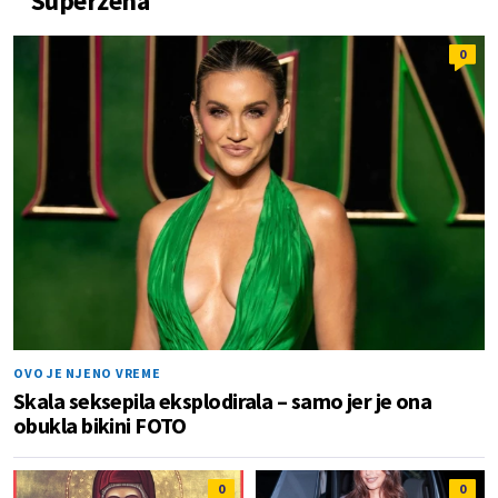
Superžena
0
OVO JE NJENO VREME
Skala seksepila eksplodirala – samo jer je ona
obukla bikini FOTO
0
0