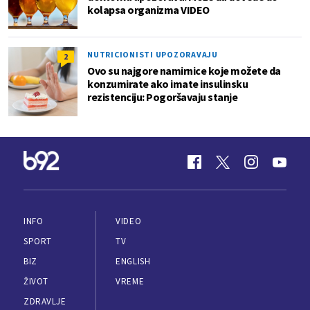
kolapsa organizma VIDEO
NUTRICIONISTI UPOZORAVAJU
2
Ovo su najgore namirnice koje možete da
konzumirate ako imate insulinsku
rezistenciju: Pogoršavaju stanje
INFO
VIDEO
SPORT
TV
BIZ
ENGLISH
ŽIVOT
VREME
ZDRAVLJE