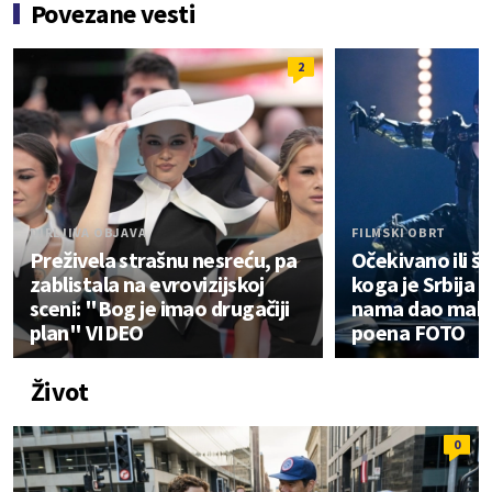
Povezane vesti
2
DIRLJIVA OBJAVA
FILMSKI OBRT
Preživela strašnu nesreću, pa
Očekivano ili š
zablistala na evrovizijskoj
koga je Srbija g
sceni: "Bog je imao drugačiji
nama dao maks
plan" VIDEO
poena FOTO
Život
0