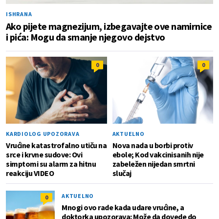
ISHRANA
Ako pijete magnezijum, izbegavajte ove namirnice
i pića: Mogu da smanje njegovo dejstvo
0
0
KARDIOLOG UPOZORAVA
AKTUELNO
Vrućine katastrofalno utiču na
Nova nada u borbi protiv
srce i krvne sudove: Ovi
ebole; Kod vakcinisanih nije
simptomi su alarm za hitnu
zabeležen nijedan smrtni
reakciju VIDEO
slučaj
AKTUELNO
0
Mnogi ovo rade kada udare vrućine, a
doktorka upozorava: Može da dovede do