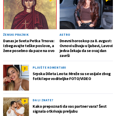
ŽENSKI PRAZNIK
ASTRO
Danas je Sveta Petka Trnova:
Dnevni horoskop za 8. avgust:
Izbegavajte teške poslove, a
Ovnovi uživaju u ljubavi, Lavovi
žene posebno da paze na ovo
jedva čekaju da se ovaj dan
završi
PLJUŠTE KOMENTARI
2
Srpska Dileta Leota: Mreže su se usijale zbog
fotki lepe voditeljke FOTO/VIDEO
DA LI ZNATE?
0
Kako prepoznati da vas partner vara? Šest
signala otkrivaju preljubu