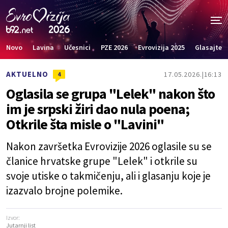
Novo
Lavina
Učesnici
PZE 2026
Evrovizija 2025
Glasajte
AKTUELNO
17.05.2026.
16:13
4
Oglasila se grupa "Lelek" nakon što
im je srpski žiri dao nula poena;
Otkrile šta misle o "Lavini"
Nakon završetka Evrovizije 2026 oglasile su se
članice hrvatske grupe "Lelek" i otkrile su
svoje utiske o takmičenju, ali i glasanju koje je
izazvalo brojne polemike.
Izvor:
Jutarnji list