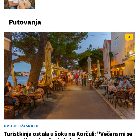
Putovanja
3
OVO JE UŽASNULO
Turistkinja ostala u šoku na Korčuli: "Večera mi se