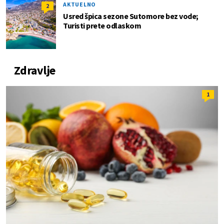
AKTUELNO
2
Usred špica sezone Sutomore bez vode;
Turisti prete odlaskom
Zdravlje
1