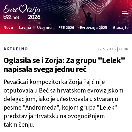
Novo
Lavina
Učesnici
PZE 2026
Evrovizija 2025
Glasajte
AKTUELNO
12.5.2026.
23:08
Oglasila se i Zorja: Za grupu "Lelek"
napisala svega jednu reč
Pevačica i kompozitorka Zorja Pajić nije
otputovala u Beč sa hrvatskom evrovizijskom
delegacijom, iako je učestvovala u stvaranju
pesme "Andromeda", kojom grupa "Lelek"
predstavlja Hrvatsku na ovogodišnjem
takmičenju.