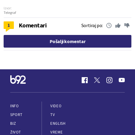
Izvor:
Telegraf
Komentari
1
Sortiraj po:
Pošalji komentar
INFO
VIDEO
SPORT
TV
BIZ
ENGLISH
ŽIVOT
VREME