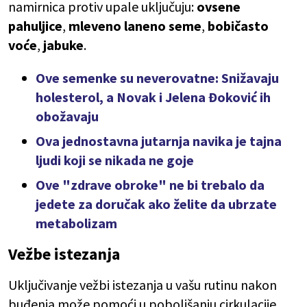
namirnica protiv upale uključuju:
ovsene
pahuljice
,
mleveno laneno seme
,
bobičasto
voće
,
jabuke
.
Ove semenke su neverovatne: Snižavaju
holesterol, a Novak i Jelena Đoković ih
obožavaju
Ova jednostavna jutarnja navika je tajna
ljudi koji se nikada ne goje
Ove "zdrave obroke" ne bi trebalo da
jedete za doručak ako želite da ubrzate
metabolizam
Vežbe istezanja
Uključivanje vežbi istezanja u vašu rutinu nakon
buđenja može pomoći u poboljšanju cirkulacije