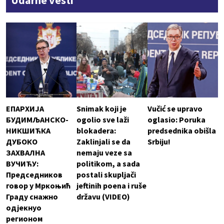
Udarne vesti
ЕПАРХИЈА
Snimak koji je
Vučić se upravo
БУДИМЉАНСКО-
ogolio sve laži
oglasio: Poruka
НИКШИЋКА
blokadera:
predsednika obišla
ДУБОКО
Zaklinjali se da
Srbiju!
ЗАХВАЛНА
nemaju veze sa
ВУЧИЋУ:
politikom, a sada
Председников
postali skupljači
говор у Мркоњић
jeftinih poena i ruše
Граду снажно
državu (VIDEO)
одјекнуо
регионом