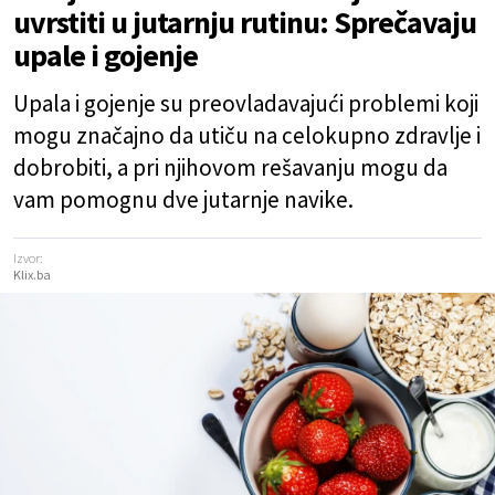
uvrstiti u jutarnju rutinu: Sprečavaju
upale i gojenje
Upala i gojenje su preovladavajući problemi koji
mogu značajno da utiču na celokupno zdravlje i
dobrobiti, a pri njihovom rešavanju mogu da
vam pomognu dve jutarnje navike.
Izvor:
Klix.ba