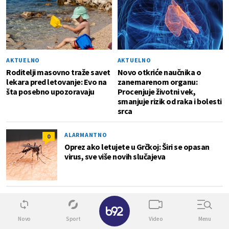
AKTUELNO
AKTUELNO
Roditelji masovno traže savet
Novo otkriće naučnika o
lekara pred letovanje: Evo na
zanemarenom organu:
šta posebno upozoravaju
Procenjuje životni vek,
smanjuje rizik od raka i bolesti
srca
ALARMANTNO
0
Oprez ako letujete u Grčkoj: Širi se opasan
virus, sve više novih slučajeva
ISHRANA
0
✕
Tokom leta češće pijete ledenu kafu? Evo da li
Novo
Sport
Video
Menu
je to dobar izbor za naš organizam