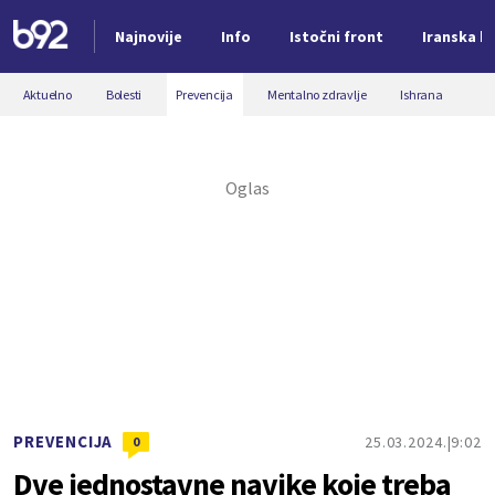
Najnovije
Info
Istočni front
Iranska kr
Nova vest
Aktuelno
Bolesti
Prevencija
Mentalno zdravlje
Ishrana
PREVENCIJA
25.03.2024.
9:02
0
Dve jednostavne navike koje treba