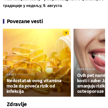
традиције у недељу, 9. августа
Povezane vesti
0
PREVENCIJA
Ovih pet namir
OPREZ
Nedostatak ovog vitamina
kosti i zube: Jač
može da poveća rizik od
smanjuju rizik 
infekcija
osteoporoze
Zdravlje