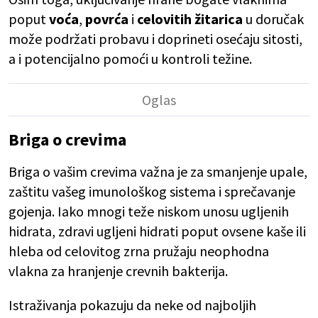
poput
voća
,
povrća
i
celovitih žitarica
u doručak
može podržati probavu i doprineti osećaju sitosti,
a i potencijalno pomoći u kontroli težine.
Briga o crevima
Briga o vašim crevima važna je za smanjenje upale,
zaštitu vašeg imunološkog sistema i sprečavanje
gojenja. Iako mnogi teže niskom unosu ugljenih
hidrata, zdravi ugljeni hidrati poput ovsene kaše ili
hleba od celovitog zrna pružaju neophodna
vlakna za hranjenje crevnih bakterija.
Istraživanja pokazuju da neke od najboljih