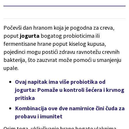
Počevši dan hranom koja je pogodna za creva,
poput
jogurta
bogatog probioticima ili
fermentisane hrane poput kiselog kupusa,
pojedinci mogu postići zdravu ravnotežu crevnih
bakterija, što zauzvrat može pomoći u smanjenju
upale.
Ovaj napitak ima više probiotika od
jogurta: Pomaže u kontroli šećera i krvnog
pritiska
Kombinacija ove dve namirnice čini čuda za
probavu i imunitet
Osim toga, uključivanje hrane bogate vlaknima