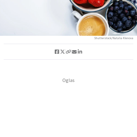
Shutterstock/Natalia Klenova