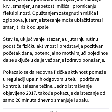
krvi, smanjenju napetosti mišića i promicanju
fleksibilnosti. Opuštanjem zategnutih mišića i
zglobova, jutarnje istezanje može ublažiti stres i
smanjiti rizik od upale.
Štaviše, uključivanje istezanja u jutarnju rutinu
podstiče fizičku aktivnost i predstavlja pozitivan
početak dana, potencijalno motivirajući pojedince
da se uključe u dalje vežbanje i zdravo ponašanje.
Pokazalo se da redovna fizička aktivnost pomaže
u regulaciji upalnih odgovora u telu i podržava
kontrolu telesne težine. Jedno istraživanje
objavljeno 2017. takođe pokazuje da istezanje od
samo 20 minuta dnevno smanjuje i upalu.