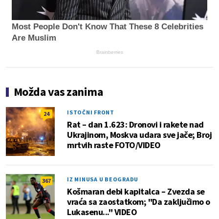
Most People Don't Know That These 8 Celebrities
Are Muslim
Brainberries
Možda vas zanima
ISTOČNI FRONT
24
Rat – dan 1.623: Dronovi i rakete nad
Ukrajinom, Moskva udara sve jače; Broj
mrtvih raste FOTO/VIDEO
IZ MINUSA U BEOGRADU
367
Košmaran debi kapitalca – Zvezda se
vraća sa zaostatkom; "Da zaključimo o
Lukasenu..." VIDEO