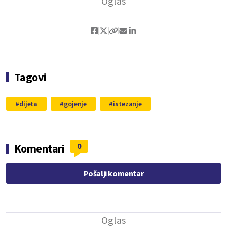
Tagovi
dijeta
gojenje
istezanje
0
Komentari
Pošalji komentar