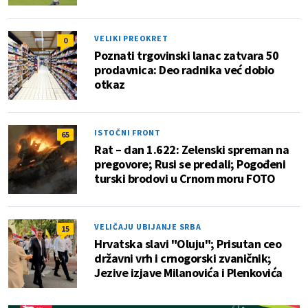
VELIKI PREOKRET
0
Poznati trgovinski lanac zatvara 50
prodavnica: Deo radnika već dobio
otkaz
ISTOČNI FRONT
65
Rat – dan 1.622: Zelenski spreman na
pregovore; Rusi se predali; Pogođeni
turski brodovi u Crnom moru FOTO
VELIČAJU UBIJANJE SRBA
15
Hrvatska slavi "Oluju"; Prisutan ceo
državni vrh i crnogorski zvaničnik;
Jezive izjave Milanovića i Plenkovića