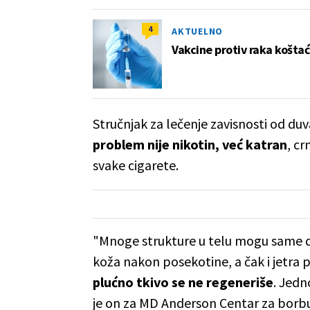
4
AKTUELNO
Vakcine protiv raka koštać
Stručnjak za lečenje zavisnosti od d
problem nije nikotin, već katran
, cr
svake cigarete.
"Mnoge strukture u telu mogu same 
koža nakon posekotine, a čak i jetra
plućno tkivo se ne regeneriše
. Jedn
je on za MD Anderson Centar za borbu