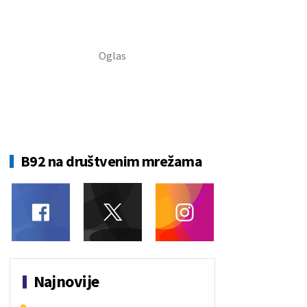
B92 na društvenim mrežama
Najnovije