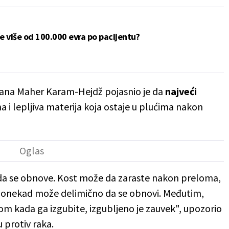
e više od 100.000 evra po pacijentu?
uvana Maher Karam-Hejdž pojasnio je da
najveći
na i lepljiva materija koja ostaje u plućima nakon
da se obnove. Kost može da zaraste nakon preloma,
 ponekad može delimično da se obnovi. Međutim,
om kada ga izgubite, izgubljeno je zauvek", upozorio
 protiv raka.