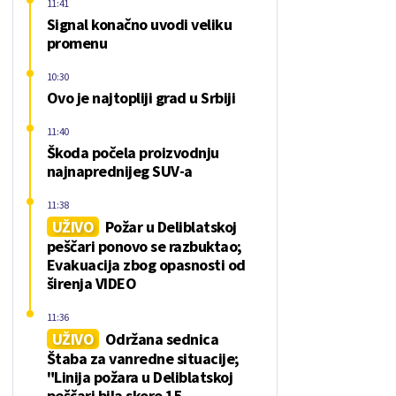
11:41
Signal konačno uvodi veliku
promenu
10:30
Ovo je najtopliji grad u Srbiji
11:40
Škoda počela proizvodnju
najnaprednijeg SUV-a
11:38
UŽIVO
Požar u Deliblatskoj
peščari ponovo se razbuktao;
Evakuacija zbog opasnosti od
širenja VIDEO
11:36
UŽIVO
Održana sednica
Štaba za vanredne situacije;
"Linija požara u Deliblatskoj
peščari bila skoro 15