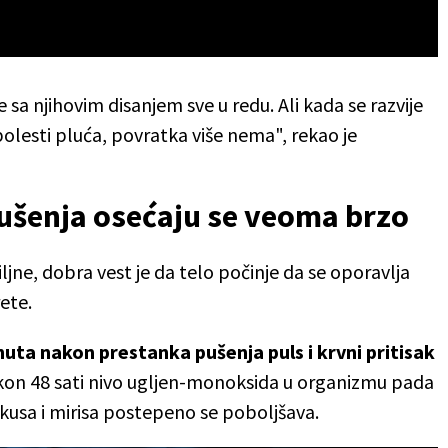
sa njihovim disanjem sve u redu. Ali kada se razvije
olesti pluća, povratka više nema", rekao je
pušenja osećaju se veoma brzo
jne, dobra vest je da telo počinje da se oporavlja
ete.
nuta nakon prestanka pušenja puls i krvni pritisak
kon 48 sati nivo ugljen-monoksida u organizmu pada
ukusa i mirisa postepeno se poboljšava.