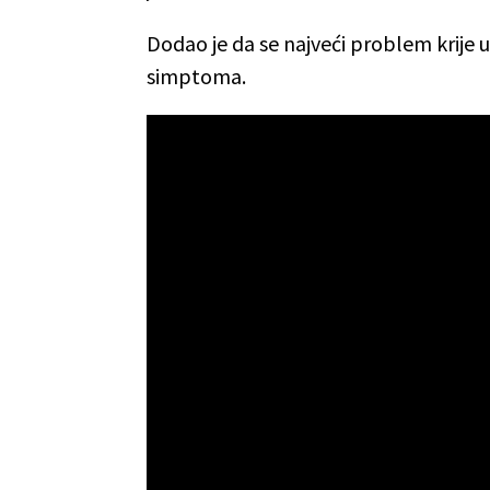
Dodao je da se najveći problem krije u č
simptoma.