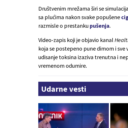
Društvenim mrežama širi se simulacija
sa plućima nakon svake popušene
ci
razmisle o prestanku
pušenja
.
Video-zapis koji je objavio kanal
Healt
koja se postepeno pune dimom i sve v
udisanje toksina izaziva trenutna i n
vremenom odumire.
Udarne vesti