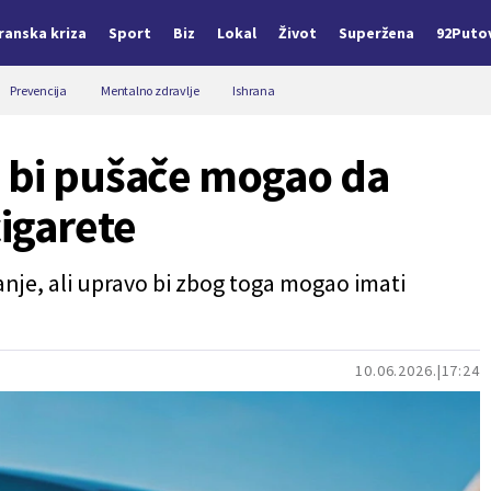
Iranska kriza
Sport
Biz
Lokal
Život
Superžena
92Puto
Prevencija
Mentalno zdravlje
Ishrana
i bi pušače mogao da
cigarete
danje, ali upravo bi zbog toga mogao imati
10.06.2026.
17:24