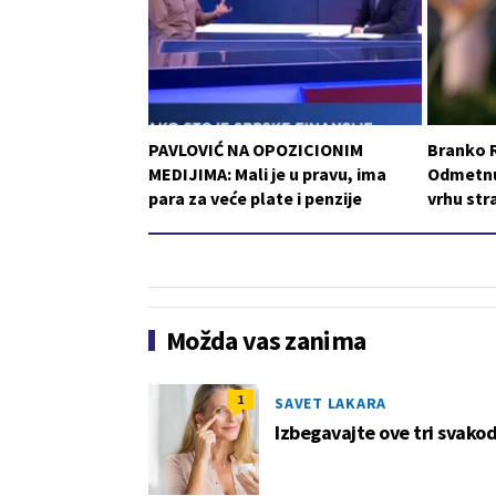
PAVLOVIĆ NA OPOZICIONIM
Branko 
MEDIJIMA: Mali je u pravu, ima
Odmetnut
para za veće plate i penzije
vrhu st
Možda vas zanima
1
SAVET LAKARA
Izbegavajte ove tri svakod