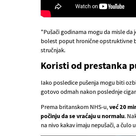
"Pušači godinama mogu da misle da je 
bolest poput hronične opstruktivne b
stručnjak.
Koristi od prestanka 
Iako posledice pušenja mogu biti ozbil
gotovo odmah nakon poslednje cigar
Prema britanskom NHS-u,
već 20 mi
počinju da se vraćaju u normalu
. Na
na nivo kakav imaju nepušači, a čulo 