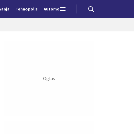
vanja
Tehnopolis
Automobili