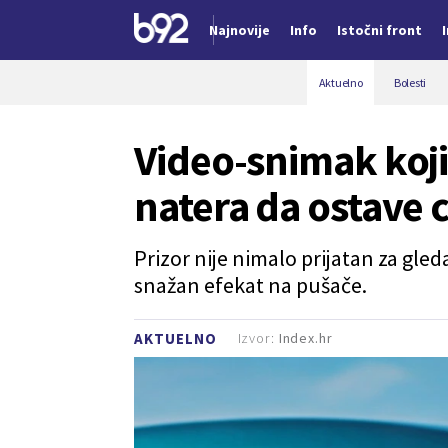
Najnovije
Info
Istočni front
Nova vest
Aktuelno
Bolesti
Video-snimak koj
natera da ostave 
Prizor nije nimalo prijatan za gle
snažan efekat na pušače.
Izvor:
Index.hr
AKTUELNO