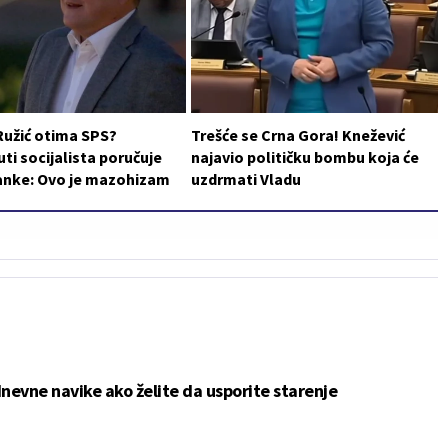
Ružić otima SPS?
Trešće se Crna Gora! Knežević
i socijalista poručuje
najavio političku bombu koja će
ranke: Ovo je mazohizam
uzdrmati Vladu
nevne navike ako želite da usporite starenje