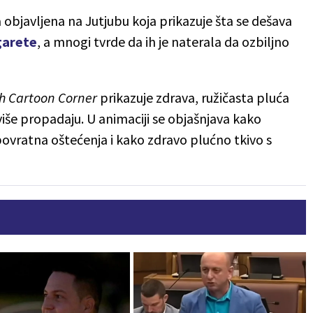
 objavljena na Jutjubu koja prikazuje šta se dešava
garete
, a mnogi tvrde da ih je naterala da ozbiljno
h Cartoon Corner
prikazuje zdrava, ružičasta pluća
iše propadaju. U animaciji se objašnjava kako
epovratna oštećenja i kako zdravo plućno tkivo s