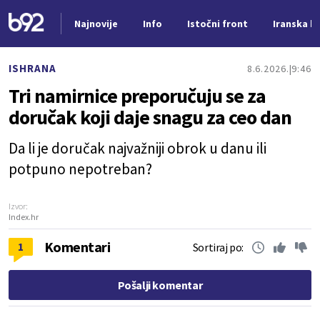
Najnovije
Info
Istočni front
Iranska kr
Nova vest
ISHRANA
8.6.2026.
9:46
Tri namirnice preporučuju se za
doručak koji daje snagu za ceo dan
Da li je doručak najvažniji obrok u danu ili
potpuno nepotreban?
Izvor:
Index.hr
Komentari
1
Sortiraj po:
Pošalji komentar