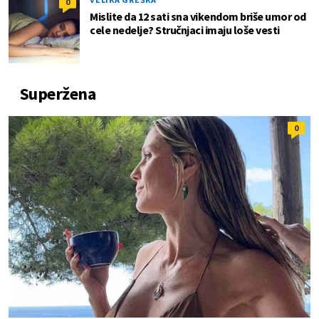
0
Mislite da 12 sati sna vikendom briše umor od
cele nedelje? Stručnjaci imaju loše vesti
Superžena
0