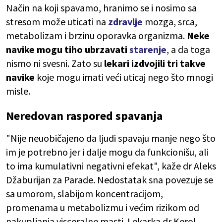
Način na koji spavamo, hranimo se i nosimo sa
stresom može uticati na
zdravlje
mozga, srca,
metabolizam i brzinu oporavka organizma.
Neke
navike mogu tiho ubrzavati
starenje
, a da toga
nismo ni svesni. Zato su
lekari izdvojili tri takve
navike
koje mogu imati veći uticaj nego što mnogi
misle.
Neredovan raspored spavanja
"Nije neuobičajeno da ljudi spavaju manje nego što
im je potrebno jer i dalje mogu da funkcionišu, ali
to ima kumulativni negativni efekat", kaže dr Aleks
Džaburijan za Parade. Nedostatak sna povezuje se
sa umorom, slabijom koncentracijom,
promenama u metabolizmu i većim rizikom od
nakupljanja visceralne masti. Lekarka dr Kerol