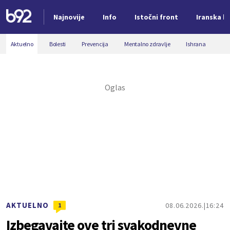
Najnovije
Info
Istočni front
Iranska kr
Nova vest
Aktuelno
Bolesti
Prevencija
Mentalno zdravlje
Ishrana
AKTUELNO
08.06.2026.
16:24
1
Izbegavajte ove tri svakodnevne