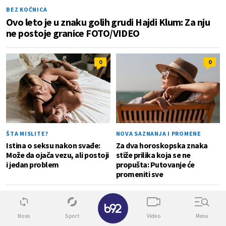
BEZ KOČNICA
Ovo leto je u znaku golih grudi Hajdi Klum: Za nju
ne postoje granice FOTO/VIDEO
0
0
ŠTA MISLITE?
NOVA SAZNANJA I PROMENE
Istina o seksu nakon svađe:
Za dva horoskopska znaka
Može da ojača vezu, ali postoji
stiže prilika koja se ne
i jedan problem
propušta: Putovanje će
promeniti sve
NEKI ĆE VAS IZNENADITI
0
✕
Devet neobičnih simptoma trudnoće za koje
Novo
Sport
Video
Menu
niste možda znali