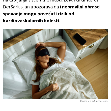
DerSarkisijan upozorava da i
nepravilni obrasci
spavanja mogu povećati rizik od
kardiovaskularnih bolesti
.
Drazen Zigic/Shutterstock