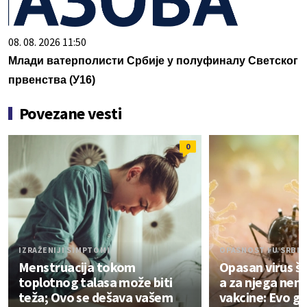
08. 08. 2026 11:50
Млади ватерполисти Србије у полуфиналу Светског
првенства (У16)
Povezane vesti
0
IZRAŽENIJI SIMPTOMI
OPASNOST I U SRBIJ
Menstruacija tokom
Opasan virus ši
toplotnog talasa može biti
a za njega nema
teža; Ovo se dešava vašem
vakcine: Evo gd