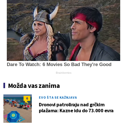
Dare To Watch: 6 Movies So Bad They're Good
Brainberries
Možda vas zanima
EVO ŠTA SE KAŽNJAVA
6
Dronovi patroliraju nad grčkim
plažama: Kazne idu do 73.000 evra