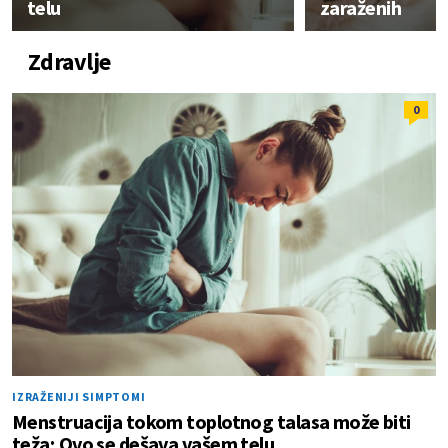
telu
zaraženih
Zdravlje
0
IZRAŽENIJI SIMPTOMI
Menstruacija tokom toplotnog talasa može biti
teža; Ovo se dešava vašem telu