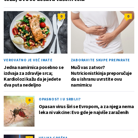
0
0
VEROVATNO JE VEĆ IMATE
ZABORAVITE SKUPE PREPARATE
Jedna namirnica posebno se
Muči vas zatvor?
izdvaja za zdravlje srca;
Nutricionistkinja preporučuje
Kardiolozi kažu da je jedete
da u ishranu uvrstite ovu
dva puta nedeljno
namirnicu
OPASNOST I U SRBIJI?
0
Opasan virus širi se Evropom, a za njega nema
leka ni vakcine: Evo gde je najviše zaraženih
VELIKA GREŠKA