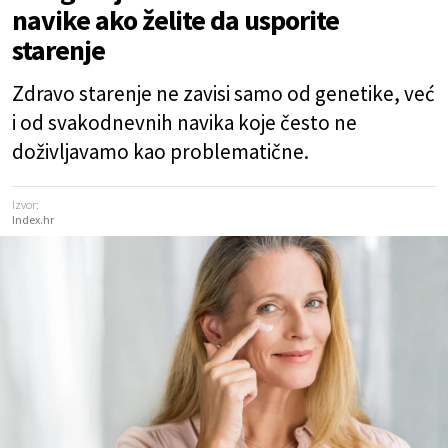
navike ako želite da usporite
starenje
Zdravo starenje ne zavisi samo od genetike, već
i od svakodnevnih navika koje često ne
doživljavamo kao problematične.
Izvor:
Index.hr