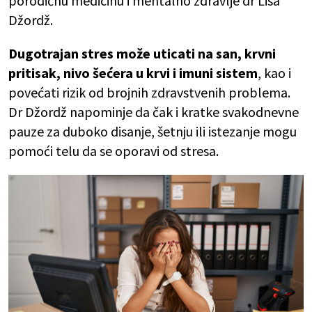
porodičnu medicinu i mentalno zdravlje dr Lisa
Džordž.
Dugotrajan stres može uticati na san, krvni
pritisak, nivo šećera u krvi i imuni sistem
, kao i
povećati rizik od brojnih zdravstvenih problema.
Dr Džordž napominje da čak i kratke svakodnevne
pauze za duboko disanje, šetnju ili istezanje mogu
pomoći telu da se oporavi od stresa.