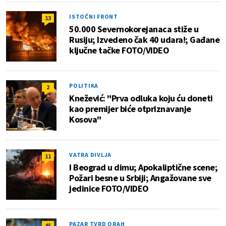
ISTOČNI FRONT
13
50.000 Severnokorejanaca stiže u
Rusiju; Izvedeno čak 40 udara!; Gađane
ključne tačke FOTO/VIDEO
POLITIKA
2
Knežević: "Prva odluka koju ću doneti
kao premijer biće otpriznavanje
Kosova"
VATRA DIVLJA
11
I Beograd u dimu; Apokaliptične scene;
Požari besne u Srbiji; Angažovane sve
jedinice FOTO/VIDEO
PAZAR TVRD ORAH
45