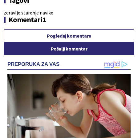
Tagovi
zdravlje
starenje
navike
Komentari
1
Pogledaj komentare
Pošalji komentar
PREPORUKA ZA VAS