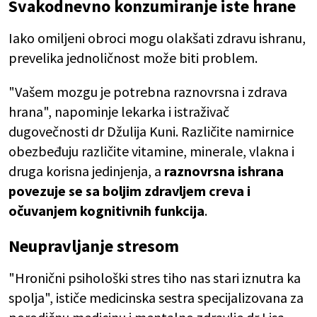
Svakodnevno konzumiranje iste hrane
Iako omiljeni obroci mogu olakšati zdravu ishranu,
prevelika jednoličnost može biti problem.
"Vašem mozgu je potrebna raznovrsna i zdrava
hrana", napominje lekarka i istraživač
dugovečnosti dr Džulija Kuni. Različite namirnice
obezbeđuju različite vitamine, minerale, vlakna i
druga korisna jedinjenja, a
raznovrsna ishrana
povezuje se sa boljim zdravljem creva i
očuvanjem kognitivnih funkcija
.
Neupravljanje stresom
"Hronični psihološki stres tiho nas stari iznutra ka
spolja", ističe medicinska sestra specijalizovana za