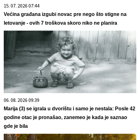
15. 07. 2026 07:44
Većina građana izgubi novac pre nego što stigne na
letovanje - ovih 7 troškova skoro niko ne planira
06. 08. 2026 09:39
Marija (3) se igrala u dvorištu i samo je nestala: Posle 42
godine otac je pronašao, zanemeo je kada je saznao
gde je bila