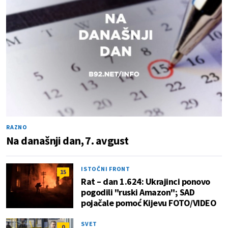
RAZNO
Na današnji dan, 7. avgust
ISTOČNI FRONT
15
Rat – dan 1.624: Ukrajinci ponovo
pogodili "ruski Amazon"; SAD
pojačale pomoć Kijevu FOTO/VIDEO
SVET
0