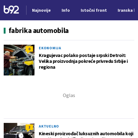
Najnovije
Info
Istočni front
Iranska kr
Nova vest
fabrika automobila
EKONOMIJA
0
Kragujevac polako postaje srpski Detroit:
Velika proizvodnja pokreće privredu Srbije i
regiona
AKTUELNO
2
Kineski proizvođač luksuznih automobila koji