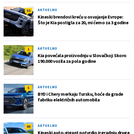
AKTUELNO
50
Kineski brendovi kreću u osvajanje Evrope:
Što je Kia postigla za 20, mi ćemo za 3 godine
AKTUELNO
1
Kia povećala proizvodnju u Slovačkoj: Skoro
190.000 vozila za pola godine
AKTUELNO
5
BYD i Chery merkaju Tursku, hoće da grade
fabriku električnih automobila
AKTUELNO
66
Kineski auto-gigant potvrdio izgradnju druge