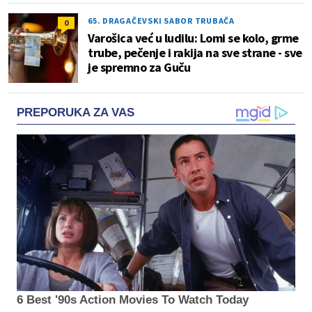
65. DRAGAČEVSKI SABOR TRUBAČA
0
Varošica već u ludilu: Lomi se kolo, grme
trube, pečenje i rakija na sve strane - sve
je spremno za Guču
PREPORUKA ZA VAS
6 Best '90s Action Movies To Watch Today