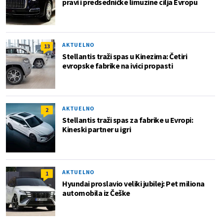
pravi i predsedničke limuzine cilja Evropu
AKTUELNO
13
Stellantis traži spas u Kinezima: Četiri
evropske fabrike na ivici propasti
AKTUELNO
2
Stellantis traži spas za fabrike u Evropi:
Kineski partner u igri
AKTUELNO
1
Hyundai proslavio veliki jubilej: Pet miliona
automobila iz Češke