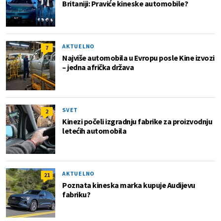
Britaniji: Praviće kineske automobile?
AKTUELNO
7
Najviše automobila u Evropu posle Kine izvozi
– jedna afrička država
SVET
2
Kinezi počeli izgradnju fabrike za proizvodnju
letećih automobila
AKTUELNO
21
Poznata kineska marka kupuje Audijevu
fabriku?