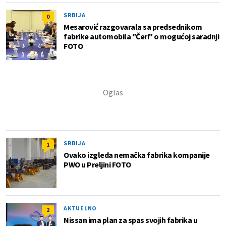
SRBIJA
0
Mesarović razgovarala sa predsednikom
fabrike automobila "Čeri" o mogućoj saradnji
FOTO
SRBIJA
1
Ovako izgleda nemačka fabrika kompanije
PWO u Preljini FOTO
AKTUELNO
2
Nissan ima plan za spas svojih fabrika u