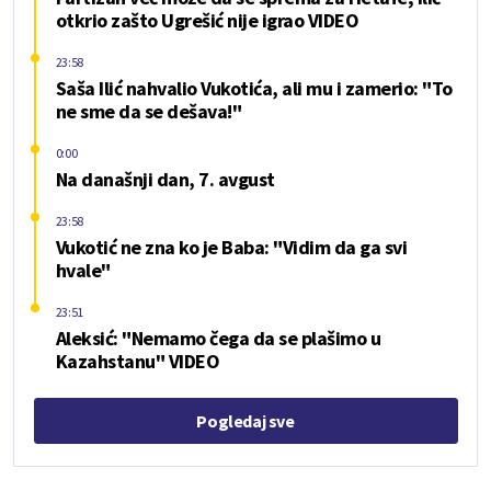
otkrio zašto Ugrešić nije igrao VIDEO
23:58
Saša Ilić nahvalio Vukotića, ali mu i zamerio: "To
ne sme da se dešava!"
0:00
Na današnji dan, 7. avgust
23:58
Vukotić ne zna ko je Baba: "Vidim da ga svi
hvale"
23:51
Aleksić: "Nemamo čega da se plašimo u
Kazahstanu" VIDEO
Pogledaj sve