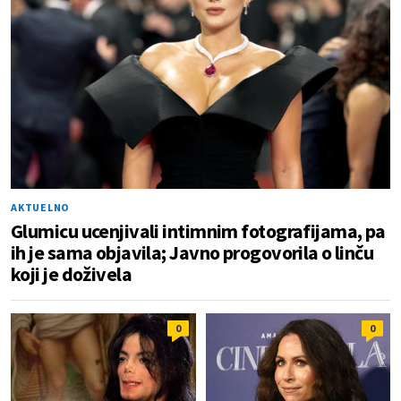
AKTUELNO
Glumicu ucenjivali intimnim fotografijama, pa
ih je sama objavila; Javno progovorila o linču
koji je doživela
0
0