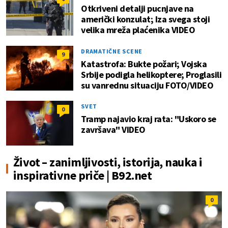
Otkriveni detalji pucnjave na
američki konzulat; Iza svega stoji
velika mreža plaćenika VIDEO
DRAMATIČNE SCENE
9
Katastrofa: Bukte požari; Vojska
Srbije podigla helikoptere; Proglasili
su vanrednu situaciju FOTO/VIDEO
SVET
0
Tramp najavio kraj rata: "Uskoro se
završava" VIDEO
Život – zanimljivosti, istorija, nauka i
inspirativne priče | B92.net
0