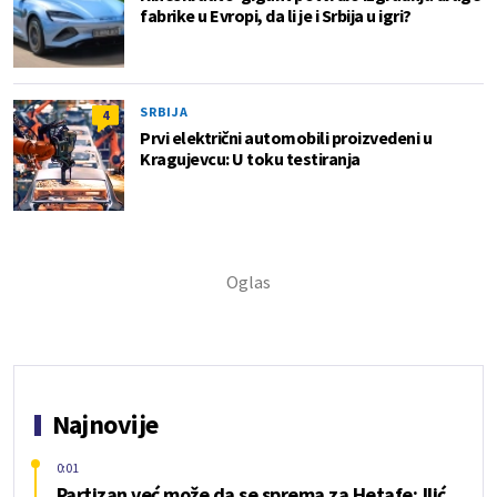
fabrike u Evropi, da li je i Srbija u igri?
SRBIJA
4
Prvi električni automobili proizvedeni u
Kragujevcu: U toku testiranja
Najnovije
0:01
Partizan već može da se sprema za Hetafe; Ilić