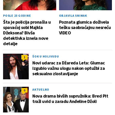
POSLE 23 GODINE
OBJAVILA SNIMAK
Šta je policija pronašla u
Poznata glumica doživela
spavaćoj sobi Majkla
tešku saobraćajnu nesreću
Džeksona? Bivša
VIDEO
detektivka iznela nove
detalje
ŠOK U HOLIVUDU
1
Novi udarac za Džareda Leta: Glumac
izgubio važnu ulogu nakon optužbi za
seksualno zlostavljanje
AKTUELNO
0
Nova drama bivših supružnika: Bred Pit
traži uvid u zaradu Anđeline Džoli