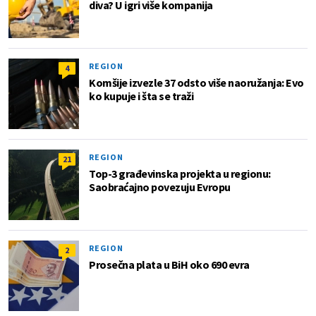
diva? U igri više kompanija
REGION
4
Komšije izvezle 37 odsto više naoružanja: Evo
ko kupuje i šta se traži
REGION
21
Top-3 građevinska projekta u regionu:
Saobraćajno povezuju Evropu
REGION
2
Prosečna plata u BiH oko 690 evra