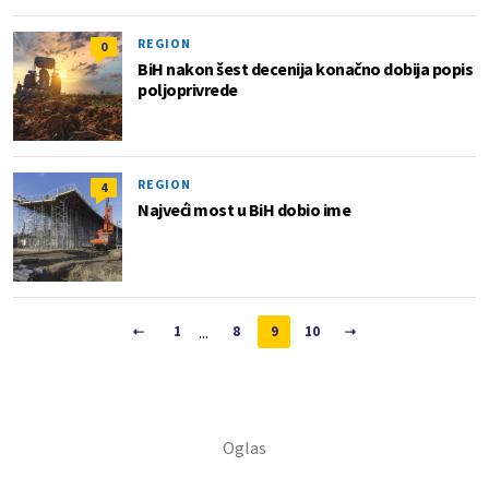
REGION
0
BiH nakon šest decenija konačno dobija popis
poljoprivrede
REGION
4
Najveći most u BiH dobio ime
...
1
8
9
10