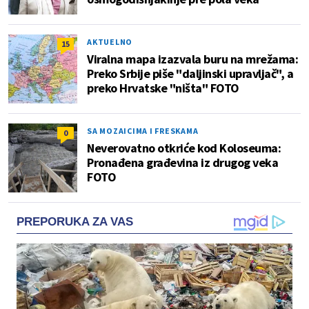
AKTUELNO
15
Viralna mapa izazvala buru na mrežama:
Preko Srbije piše "daljinski upravljač", a
preko Hrvatske "ništa" FOTO
SA MOZAICIMA I FRESKAMA
0
Neverovatno otkriće kod Koloseuma:
Pronađena građevina iz drugog veka
FOTO
PREPORUKA ZA VAS