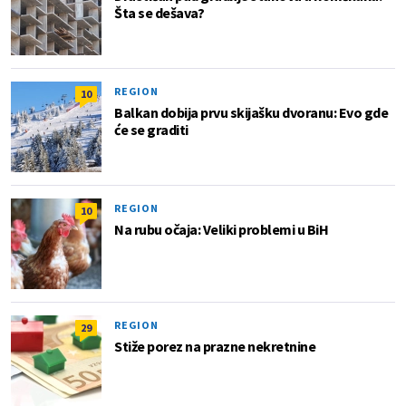
Šta se dešava?
REGION
10
Balkan dobija prvu skijašku dvoranu: Evo gde
će se graditi
REGION
10
Na rubu očaja: Veliki problemi u BiH
REGION
29
Stiže porez na prazne nekretnine