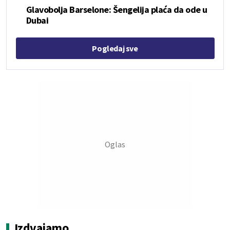
Glavobolja Barselone: Šengelija plaća da ode u
Dubai
Pogledaj sve
Izdvajamo