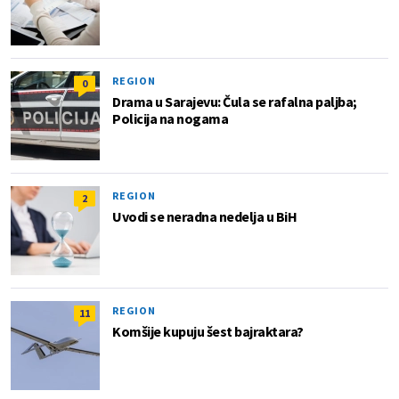
REGION
0
Drama u Sarajevu: Čula se rafalna paljba;
Policija na nogama
REGION
2
Uvodi se neradna nedelja u BiH
REGION
11
Komšije kupuju šest bajraktara?