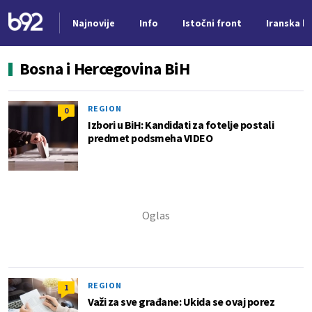
Najnovije
Info
Istočni front
Iranska kr
Nova vest
Bosna i Hercegovina BiH
REGION
0
Izbori u BiH: Kandidati za fotelje postali
predmet podsmeha VIDEO
REGION
1
Važi za sve građane: Ukida se ovaj porez