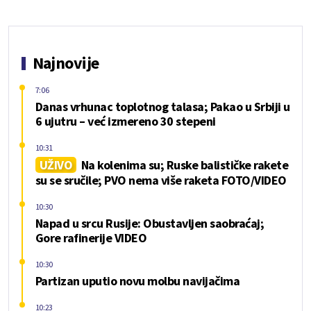
Najnovije
7:06
Danas vrhunac toplotnog talasa; Pakao u Srbiji u
6 ujutru – već izmereno 30 stepeni
10:31
UŽIVO
Na kolenima su; Ruske balističke rakete
su se sručile; PVO nema više raketa FOTO/VIDEO
10:30
Napad u srcu Rusije: Obustavljen saobraćaj;
Gore rafinerije VIDEO
10:30
Partizan uputio novu molbu navijačima
10:23