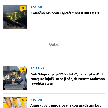
REGION
0
Konačno otvoren najveći most u BiH FOTO
POLITIKA
6
Dok Srbija kupuje 12 "rafala", helikopteri BiH
rone; Bošnjački mediji očajni: Poseta Makrona
je velika stvar
REGION
5
Arapi kupuju jugoslovenskog građevinskog