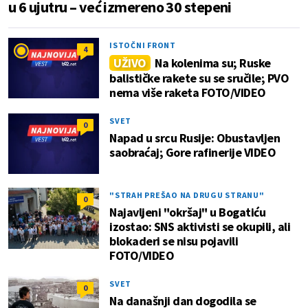
u 6 ujutru – već izmereno 30 stepeni
ISTOČNI FRONT
4
UŽIVO
Na kolenima su; Ruske
balističke rakete su se sručile; PVO
nema više raketa FOTO/VIDEO
SVET
0
Napad u srcu Rusije: Obustavljen
saobraćaj; Gore rafinerije VIDEO
"STRAH PREŠAO NA DRUGU STRANU"
0
Najavljeni "okršaj" u Bogatiću
izostao: SNS aktivisti se okupili, ali
blokaderi se nisu pojavili
FOTO/VIDEO
SVET
0
Na današnji dan dogodila se