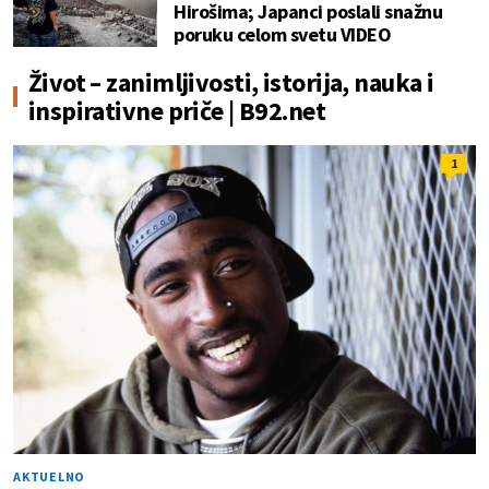
Hirošima; Japanci poslali snažnu
poruku celom svetu VIDEO
Život – zanimljivosti, istorija, nauka i
inspirativne priče | B92.net
1
AKTUELNO