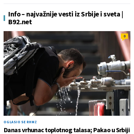
Info – najvažnije vesti iz Srbije i sveta |
B92.net
0
OGLASIO SE RHMZ
Danas vrhunac toplotnog talasa; Pakao u Srbiji