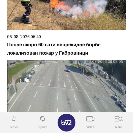
06. 08. 2026 06:40
После скоро 60 сати непрекидне борбе
локализован пожар у Габровници
✕
06. 08. 2026 08:27
Novo
Sport
Video
Menu