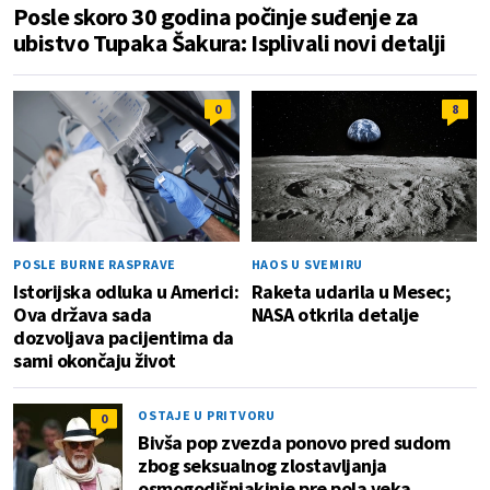
Posle skoro 30 godina počinje suđenje za
ubistvo Tupaka Šakura: Isplivali novi detalji
0
8
POSLE BURNE RASPRAVE
HAOS U SVEMIRU
Istorijska odluka u Americi:
Raketa udarila u Mesec;
Ova država sada
NASA otkrila detalje
dozvoljava pacijentima da
sami okončaju život
OSTAJE U PRITVORU
0
Bivša pop zvezda ponovo pred sudom
zbog seksualnog zlostavljanja
osmogodišnjakinje pre pola veka