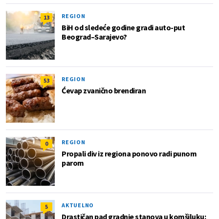
REGION
13
BiH od sledeće godine gradi auto-put
Beograd–Sarajevo?
REGION
53
Ćevap zvanično brendiran
REGION
0
Propali div iz regiona ponovo radi punom
parom
AKTUELNO
5
Drastičan pad gradnje stanova u komšiluku: