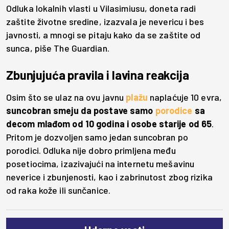
Odluka lokalnih vlasti u Vilasimiusu, doneta radi
zaštite životne sredine, izazvala je nevericu i bes
javnosti, a mnogi se pitaju kako da se zaštite od
sunca, piše The Guardian.
Zbunjujuća pravila i lavina reakcija
Osim što se ulaz na ovu javnu
plažu
naplaćuje 10 evra,
suncobran smeju da postave samo
porodice
sa
decom mlađom od 10 godina i osobe starije od 65
.
Pritom je dozvoljen samo jedan suncobran po
porodici. Odluka nije dobro primljena među
posetiocima, izazivajući na internetu mešavinu
neverice i zbunjenosti, kao i zabrinutost zbog rizika
od raka kože ili sunčanice.