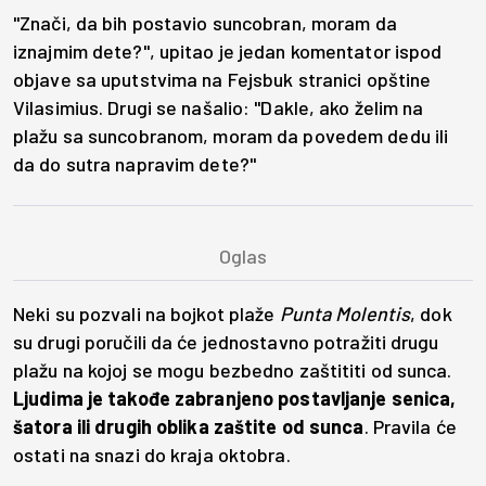
"Znači, da bih postavio suncobran, moram da
iznajmim dete?", upitao je jedan komentator ispod
objave sa uputstvima na Fejsbuk stranici opštine
Vilasimius. Drugi se našalio: "Dakle, ako želim na
plažu sa suncobranom, moram da povedem dedu ili
da do sutra napravim dete?"
Neki su pozvali na bojkot plaže
Punta Molentis
, dok
su drugi poručili da će jednostavno potražiti drugu
plažu na kojoj se mogu bezbedno zaštititi od sunca.
Ljudima je takođe zabranjeno postavljanje senica,
šatora ili drugih oblika zaštite od sunca
. Pravila će
ostati na snazi do kraja oktobra.