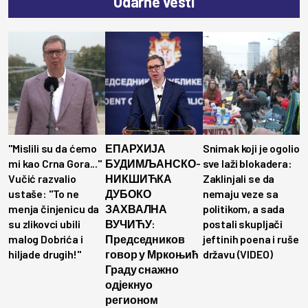
Udarne vesti
"Mislili su da ćemo
ЕПАРХИЈА
Snimak koji je ogolio
mi kao Crna Gora..."
БУДИМЉАНСКО-
sve laži blokadera:
Vučić razvalio
НИКШИЋКА
Zaklinjali se da
ustaše: "To ne
ДУБОКО
nemaju veze sa
menja činjenicu da
ЗАХВАЛНА
politikom, a sada
su zlikovci ubili
ВУЧИЋУ:
postali skupljači
malog Dobrića i
Председников
jeftinih poena i ruše
hiljade drugih!"
говор у Мркоњић
državu (VIDEO)
Граду снажно
одјекнуо
регионом