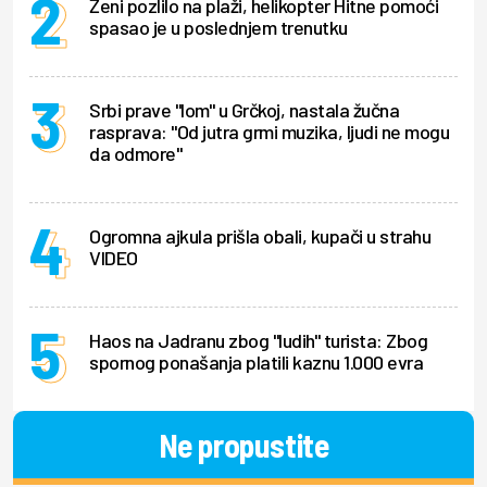
Ženi pozlilo na plaži, helikopter Hitne pomoći
spasao je u poslednjem trenutku
Srbi prave "lom" u Grčkoj, nastala žučna
rasprava: "Od jutra grmi muzika, ljudi ne mogu
da odmore"
Ogromna ajkula prišla obali, kupači u strahu
VIDEO
Haos na Jadranu zbog "ludih" turista: Zbog
spornog ponašanja platili kaznu 1.000 evra
Ne propustite