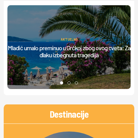
AKTUELNO
Ov
Mladić umalo preminuo u Grčkoj zbog ovog cveta: Za
dlaku izbegnuta tragedija
Destinacije