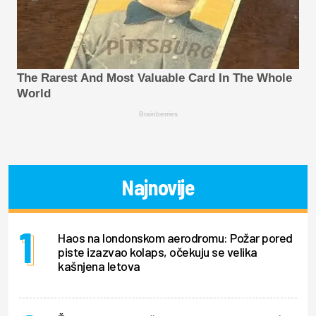
The Rarest And Most Valuable Card In The Whole
World
Brainberries
Najnovije
Haos na londonskom aerodromu: Požar pored
piste izazvao kolaps, očekuju se velika
kašnjena letova