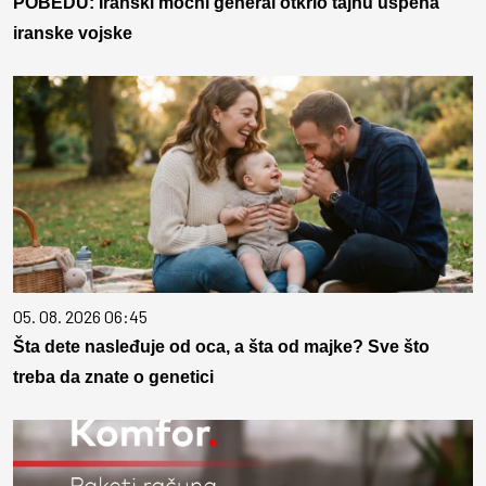
POBEDU: Iranski moćni general otkrio tajnu uspeha
iranske vojske
05. 08. 2026 06:45
Šta dete nasleđuje od oca, a šta od majke? Sve što
treba da znate o genetici