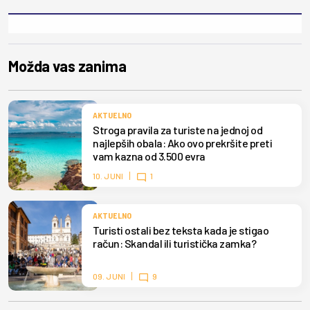
Možda vas zanima
AKTUELNO
Stroga pravila za turiste na jednoj od
najlepših obala: Ako ovo prekršite preti
vam kazna od 3.500 evra
10. JUNI
1
AKTUELNO
Turisti ostali bez teksta kada je stigao
račun: Skandal ili turistička zamka?
09. JUNI
9