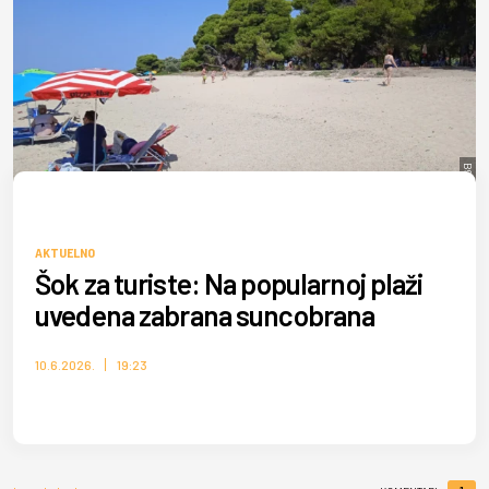
B92.net/IL
AKTUELNO
Šok za turiste: Na popularnoj plaži
uvedena zabrana suncobrana
10.6.2026.
19:23