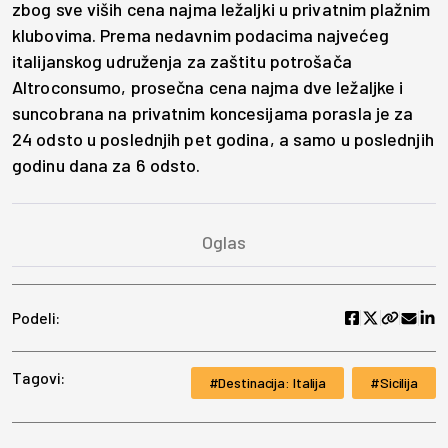
zbog sve viših cena najma ležaljki u privatnim plažnim
klubovima. Prema nedavnim podacima najvećeg
italijanskog udruženja za zaštitu potrošača
Altroconsumo, prosečna cena najma dve ležaljke i
suncobrana na privatnim koncesijama porasla je za
24 odsto u poslednjih pet godina, a samo u poslednjih
godinu dana za 6 odsto.
Podeli:
Tagovi:
Destinacija: Italija
Sicilija