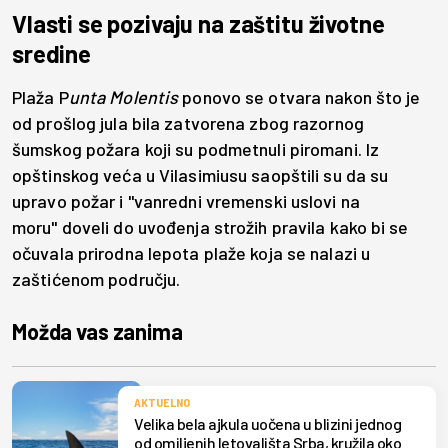
Vlasti se pozivaju na zaštitu životne
sredine
Plaža P
unta Molentis
ponovo se otvara nakon što je
od prošlog jula bila zatvorena zbog razornog
šumskog požara koji su podmetnuli piromani. Iz
opštinskog veća u Vilasimiusu saopštili su da su
upravo požar i "vanredni vremenski uslovi na
moru" doveli do uvođenja strožih pravila kako bi se
očuvala prirodna lepota plaže koja se nalazi u
zaštićenom području.
Možda vas zanima
AKTUELNO
Velika bela ajkula uočena u blizini jednog
od omiljenih letovališta Srba, kružila oko