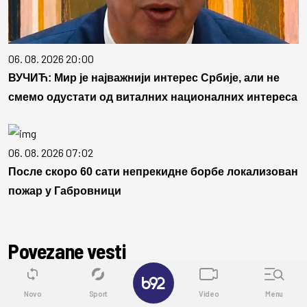
06. 08. 2026 20:00
ВУЧИЋ: Мир је најважнији интерес Србије, али не
смемо одустати од виталних националних интереса
06. 08. 2026 07:02
После скоро 60 сати непрекидне борбе локализован
пожар у Габровници
Povezane vesti
✕
AKTUELNO
Novo
Sport
Video
Menu
Haos na londonskom aerodromu: Požar