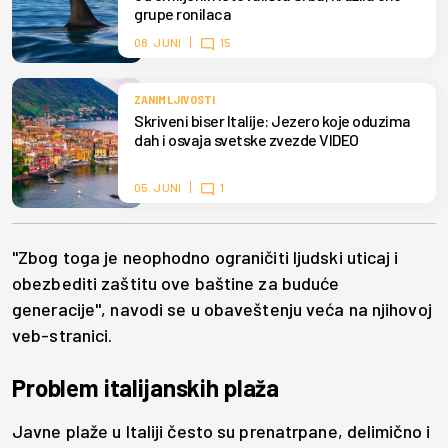
grupe ronilaca
08. JUNI
15
ZANIMLJIVOSTI
Skriveni biser Italije: Jezero koje oduzima
dah i osvaja svetske zvezde VIDEO
05. JUNI
1
"Zbog toga je neophodno ograničiti ljudski uticaj i
obezbediti zaštitu ove baštine za buduće
generacije", navodi se u obaveštenju veća na njihovoj
veb-stranici.
Problem italijanskih plaža
Javne plaže u Italiji često su prenatrpane, delimično i