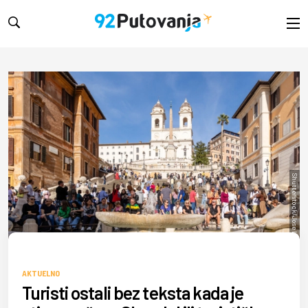
Shutterstock/Jose Luis Vega
AKTUELNO
Turisti ostali bez teksta kada je