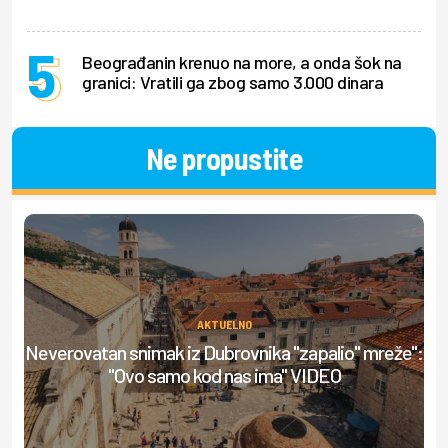
Beograđanin krenuo na more, a onda šok na
granici: Vratili ga zbog samo 3.000 dinara
Ne propustite
AKTUELNO
Neverovatan snimak iz Dubrovnika "zapalio" mreže":
Ml
"Ovo samo kod nas ima" VIDEO