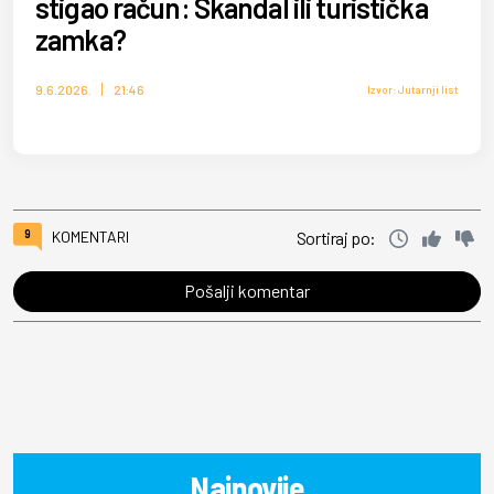
stigao račun: Skandal ili turistička
zamka?
9.6.2026.
21:46
Izvor: Jutarnji list
9
KOMENTARI
Sortiraj po:
Pošalji komentar
Najnovije