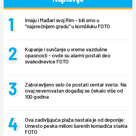
Imaju i Mađari svoj Rim – bili smo u
"najsrećnijem gradu" u komšiluku FOTO
Kupanje i sunčanje u vreme vazdušne
opasnosti – ovde su alarmi postali deo
svakodnevice FOTO
Zaboravljeno selo će postati centar sveta: Na
ovaj neverovatan događaj se čekalo više od
100 godina
Ova zadivljujuća plaža nastala je od deponije:
Umesto peska milioni šarenih komadića stakla
FOTO