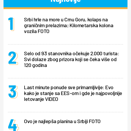
Srbi hrle na more u Crnu Goru, kolaps na
graničnim prelazima; Kilometarska kolona
vozila FOTO
Selo od 93 stanovnika očekuje 2.000 turista:
Svi dolaze zbog prizora koji se čeka više od
120 godina
Last minute ponude sve primamljivije: Evo
kako je stanje sa EES-om i gde je najpovoljnije
letovanje VIDEO
Ovo je najlepša planina u Srbiji FOTO