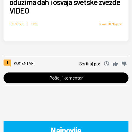
oduzima dah i osvaja svetske zvezde
VIDEO
5.6.2026.
8:06
Izvor: TU Magazin
1
KOMENTARI
Sortiraj po:
Pošalji komentar
Najnovije