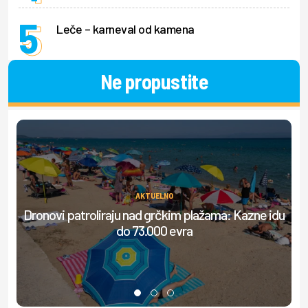
Leče – karneval od kamena
Ne propustite
AKTUELNO
Dronovi patroliraju nad grčkim plažama: Kazne idu
S
do 73.000 evra