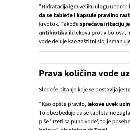
"Hidratacija igra veliku ulogu u tome
da se tablete i kapsule pravilno ras
krvotok. Takođe
sprečava iritaciju j
antibiotika
ili lekova protiv bolova, 
vode deluje kao zaštitni sloj i smanjuj
Prava količina vode uz
Sledeće pitanje koje se postavlja jest
"Kao opšte pravilo,
lekove uvek uzi
To obezbeđuje da se tableta ne zaglav
piše 'uzeti sa puno vode', to je poseb
bolova", objašnjava dr Tayal.