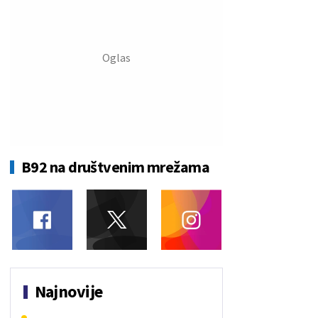
B92 na društvenim mrežama
Najnovije