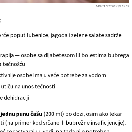
Shutterstock/fizkes
:
vrće poput lubenice, jagoda i zelene salate sadrže
erapija — osobe sa dijabetesom ili bolestima bubrega
a tečnošću
 aktivnije osobe imaju veće potrebe za vodom
utiču na unos tečnosti
e dehidraciji
 jednu punu čašu
(200 ml) po dozi, osim ako lekar
i (na primer kod srčane ili bubrežne insuficijencije).
eć se rastvaraju u vodi, pa tada nije potrebna