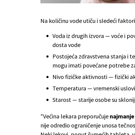
Na količinu vode utiču i sledeći faktori
Voda iz drugih izvora — voće i po
dosta vode
Postojeća zdravstvena stanja i t
mogu imati povećane potrebe z
Nivo fizičke aktivnosti — fizički
Temperatura — vremenski uslovi 
Starost — starije osobe su sklonij
"Većina lekara preporučuje
najmanje
nije odredio ograničenje unosa tečnost
Neki lekovi, poput šumećih tableta, v