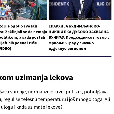
oji je ogolio sve laži
ЕПАРХИЈА БУДИМЉАНСКО-
a: Zaklinjali se da nemaju
НИКШИЋКА ДУБОКО ЗАХВАЛНА
politikom, a sada postali
ВУЧИЋУ: Председников говор у
 jeftinih poena i ruše
Мркоњић Граду снажно
VIDEO)
одјекнуо регионом
okom uzimanja lekova
šava varenje, normalizuje krvni pritisak, poboljšava
u, reguliše telesnu temperaturu i još mnogo toga. Ali
nu ulogu i kada uzimate lekove?