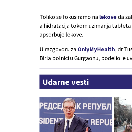
Toliko se fokusiramo na
lekove
da za
a hidratacija tokom uzimanja tableta
apsorbuje lekove.
U razgovoru za
OnlyMyHealth
, dr T
Birla bolnici u Gurgaonu, podelio je 
Udarne vesti