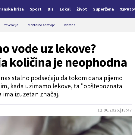
Iranska kriza
Sport
Biz
Lokal
Život
Superžena
92Puto
Prevencija
Mentalno zdravlje
Ishrana
jno vode uz lekove?
ja količina je neophodna
i nas stalno podsećaju da tokom dana pijemo
utim, kada uzimamo lekove, ta "opštepoznata
 a ima izuzetan značaj.
12.06.2026.
18:47