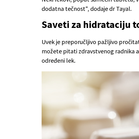
dodatna tečnost", dodaje dr Tayal.
Saveti za hidrataciju 
Uvek je preporučljivo pažljivo pročitat
možete pitati zdravstvenog radnika ak
određeni lek.