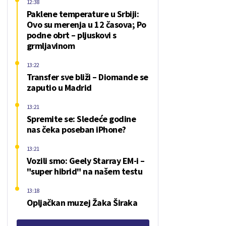
12:38
Paklene temperature u Srbiji:
Ovo su merenja u 12 časova; Po
podne obrt – pljuskovi s
grmljavinom
13:22
Transfer sve bliži – Diomande se
zaputio u Madrid
13:21
Spremite se: Sledeće godine
nas čeka poseban iPhone?
13:21
Vozili smo: Geely Starray EM-i –
"super hibrid" na našem testu
13:18
Opljačkan muzej Žaka Širaka