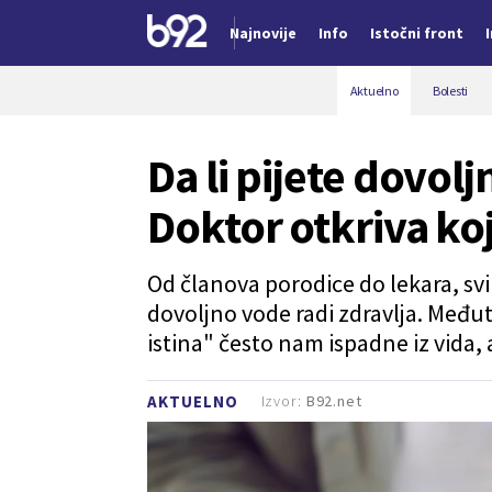
Najnovije
Info
Istočni front
Nova vest
Aktuelno
Bolesti
Da li pijete dovol
Doktor otkriva ko
Od članova porodice do lekara, sv
dovoljno vode radi zdravlja. Međ
istina" često nam ispadne iz vida,
Izvor:
B92.net
AKTUELNO