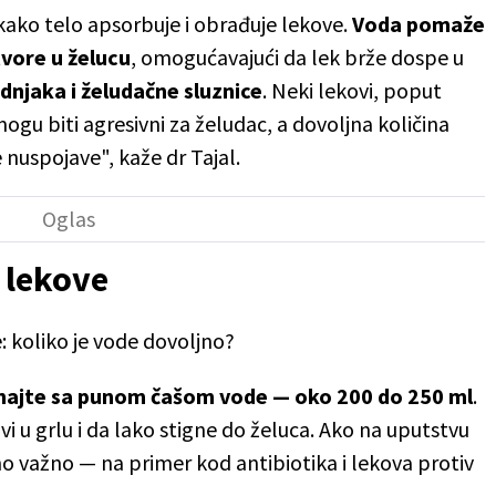
 kako telo apsorbuje i obrađuje lekove.
Voda pomaže
tvore u želucu
, omogućavajući da lek brže dospe u
ednjaka i želudačne sluznice
. Neki lekovi, poput
mogu biti agresivni za želudac, a dovoljna količina
e nuspojave", kaže dr Tajal.
 lekove
e: koliko je vode dovoljno?
majte sa punom čašom vode — oko 200 do 250 ml
.
i u grlu i da lako stigne do želuca. Ako na uputstvu
no važno — na primer kod antibiotika i lekova protiv