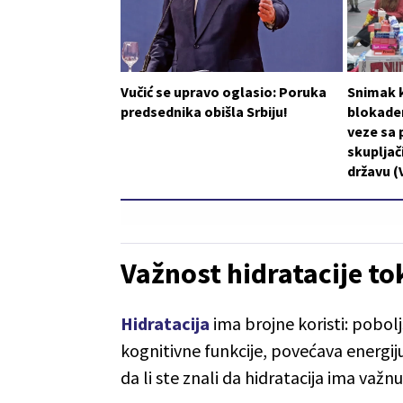
Vučić se upravo oglasio: Poruka
Snimak k
predsednika obišla Srbiju!
blokader
veze sa 
skupljači
državu (
Važnost hidratacije t
Hidratacija
ima brojne koristi: pobolj
kognitivne funkcije, povećava energij
da li ste znali da hidratacija ima važ