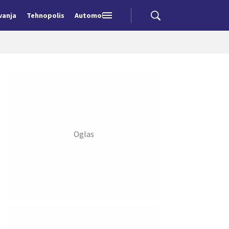
vanja
Tehnopolis
Automobili