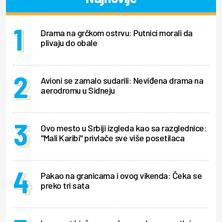
Drama na grčkom ostrvu: Putnici morali da
plivaju do obale
Avioni se zamalo sudarili: Neviđena drama na
aerodromu u Sidneju
Ovo mesto u Srbiji izgleda kao sa razglednice:
"Mali Karibi" privlače sve više posetilaca
Pakao na granicama i ovog vikenda: Čeka se
preko tri sata