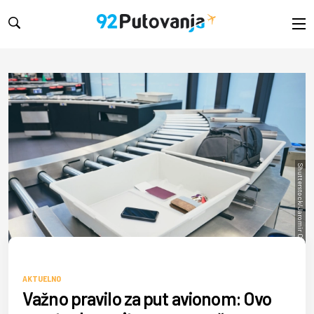
Shutterstock/Jaromir Chalabala
AKTUELNO
Važno pravilo za put avionom: Ovo