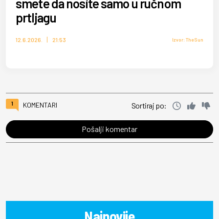
smete da nosite samo u ručnom
prtljagu
12.6.2026.
21:53
Izvor: The Sun
1
KOMENTARI
Sortiraj po:
Pošalji komentar
Najnovije