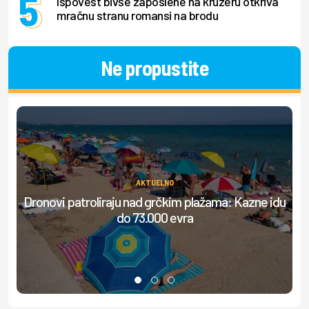
Ispovest bivše zaposlene na kruzeru otkriva
mračnu stranu romansi na brodu
Ne propustite
AKTUELNO
Dronovi patroliraju nad grčkim plažama: Kazne idu
do 73.000 evra
do