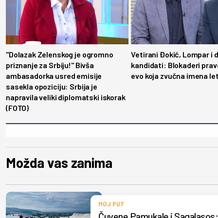
"Dolazak Zelenskog je ogromno
Vetirani Đokić, Lompar i 
priznanje za Srbiju!" Bivša
kandidati: Blokaderi prav
ambasadorka usred emisije
evo koja zvučna imena let
sasekla opoziciju: Srbija je
napravila veliki diplomatski iskorak
(FOTO)
Možda vas zanima
MOJ PUT
Čuvene Pamukale i Sagalasos: 