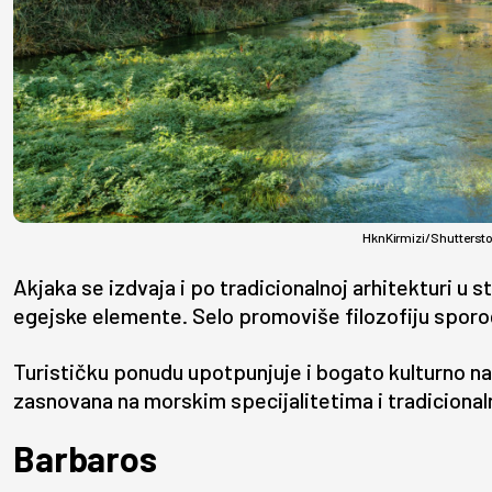
HknKirmizi/Shutterst
Akjaka se izdvaja i po tradicionalnoj arhitekturi u s
egejske elemente. Selo promoviše filozofiju sporog
Turističku ponudu upotpunjuje i bogato kulturno na
zasnovana na morskim specijalitetima i tradicional
Barbaros