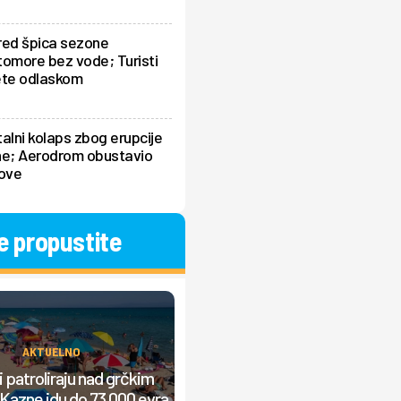
red špica sezone
omore bez vode; Turisti
ete odlaskom
alni kolaps zbog erupcije
ne; Aerodrom obustavio
tove
e propustite
AKTUELNO
AKTUELNO
Srbi prave "lom" u Grčkoj, nasta
 patroliraju nad grčkim
žučna rasprava: "Od jutra grmi
Kazne idu do 73.000 evra