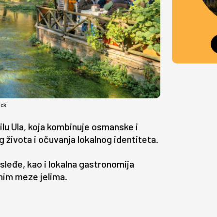
ock
tilu Ula, koja kombinuje osmanske i
 života i očuvanja lokalnog identiteta.
sleđe, kao i lokalna gastronomija
nim meze jelima.