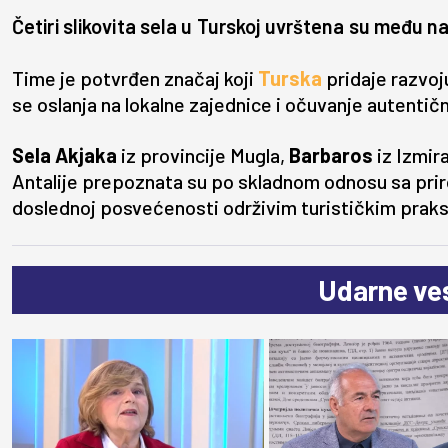
Četiri slikovita sela u Turskoj uvrštena su među naj
Time je potvrđen značaj koji
Turska
pridaje razvo
se oslanja na lokalne zajednice i očuvanje autentič
Sela Akjaka
iz provincije Mugla,
Barbaros
iz Izmir
Antalije prepoznata su po skladnom odnosu sa pri
doslednoj posvećenosti održivim turističkim pra
Udarne ves