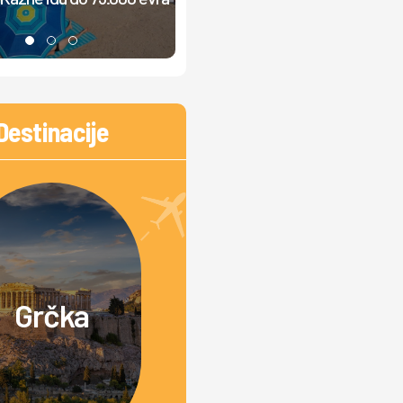
muzika, ljudi ne mogu da odmor
Destinacije
Grčka