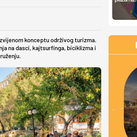
azvijenom konceptu održivog turizma.
a na dasci, kajtsurfinga, biciklizma i
kruženju.