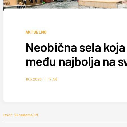
AKTUELNO
Neobična sela koja
među najbolja na 
16.5.2026.
17:56
Izvor: 24sedam/J.M.