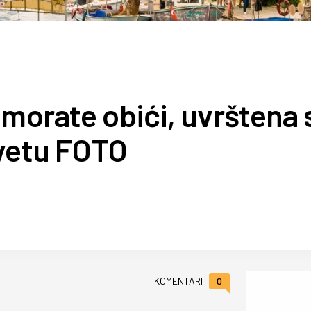
 morate obići, uvrštena 
svetu FOTO
0
KOMENTARI