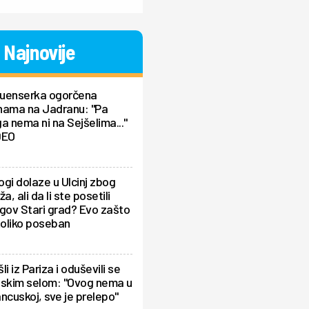
Najnovije
fluenserka ogorčena
nama na Jadranu: "Pa
a nema ni na Sejšelima..."
DEO
gi dolaze u Ulcinj zbog
ža, ali da li ste posetili
gov Stari grad? Evo zašto
toliko poseban
li iz Pariza i oduševili se
pskim selom: "Ovog nema u
ncuskoj, sve je prelepo"