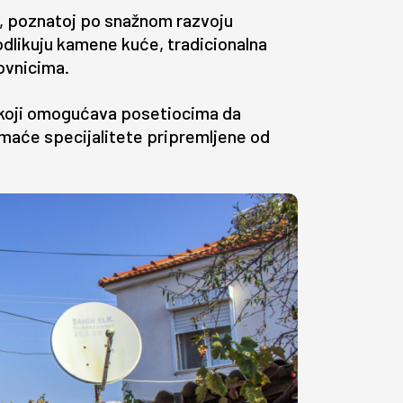
mir, poznatoj po snažnom razvoju
odlikuju kamene kuće, tradicionalna
ovnicima.
, koji omogućava posetiocima da
maće specijalitete pripremljene od