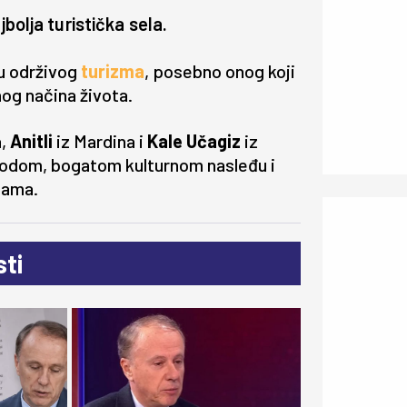
bolja turistička sela.
ju održivog
turizma
, posebno onog koji
nog načina života.
a,
Anitli
iz Mardina i
Kale Učagiz
iz
rodom, bogatom kulturnom nasleđu i
ksama.
ti