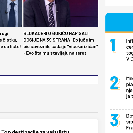
drugi
BLOKADERI O ĐOKIĆU NAPISALI
e čistku,
DOSIJE NA 39 STRANA: Do juče im
In
e sa liste!
bio saveznik, sada je ''visokorizičan''
ce
tog
- Evo šta mu stavljaju na teret
VI
Mno
pla
nje
je 
Doš
sr
Fra
Top destinacije za vašu listu