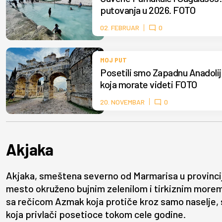
putovanja u 2026. FOTO
02. FEBRUAR
0
MOJ PUT
Posetili smo Zapadnu Anadolij
koja morate videti FOTO
20. NOVEMBAR
0
Akjaka
Akjaka, smeštena severno od Marmarisa u provincij
mesto okruženo bujnim zelenilom i tirkiznim morem
sa rečicom Azmak koja protiče kroz samo naselje, s
koja privlači posetioce tokom cele godine.