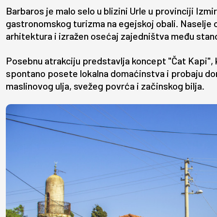
Barbaros je malo selo u blizini Urle u provinciji Iz
gastronomskog turizma na egejskoj obali. Naselje 
arhitektura i izražen osećaj zajedništva među stan
Posebnu atrakciju predstavlja koncept "Čat Kapi"
spontano posete lokalna domaćinstva i probaju do
maslinovog ulja, svežeg povrća i začinskog bilja.