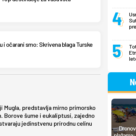
Us
Sut
pr
u i očarani smo: Skrivena blaga Turske
Tot
Et
le
N
i Mugla, predstavlja mirno primorsko
. Borove šume i eukaliptusi, zajedno
tvaraju jedinstvenu prirodnu celinu
Dronovi
plažama: 