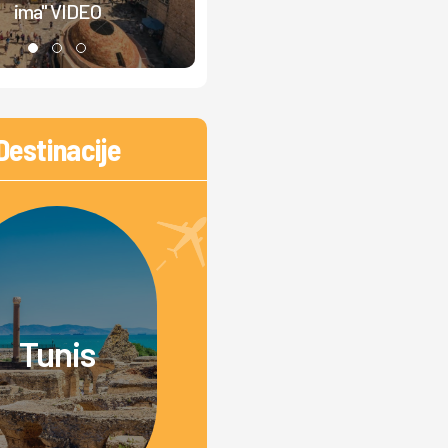
ima" VIDEO
izbegnuta tragedija
Destinacije
Tunis