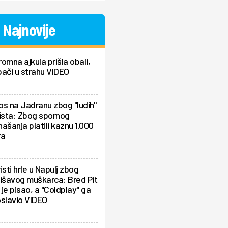
Najnovije
omna ajkula prišla obali,
ači u strahu VIDEO
s na Jadranu zbog "ludih"
ista: Zbog spornog
ašanja platili kaznu 1.000
ra
isti hrle u Napulj zbog
išavog muškarca: Bred Pit
je pisao, a "Coldplay" ga
oslavio VIDEO