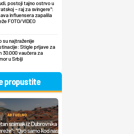
udi, postoji tajno ostrvo u
atskoj – raj za svingere":
ava influensera zapalila
eže FOTO/VIDEO
 su najtraženije
tinacije: Stigle prijave za
h 30.000 vaučera za
or u Srbiji
e propustite
AKTUELNO
AKTUELNO
an snimak iz Dubrovnika
Mladić umalo preminuo u Grčko
mreže": "Ovo samo kod nas
zbog ovog cveta: Za dlaku