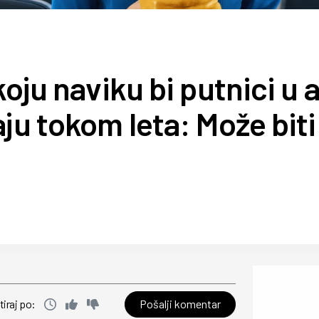
koju naviku bi putnici u 
ju tokom leta: Može biti
Pošalji komentar
tiraj po: