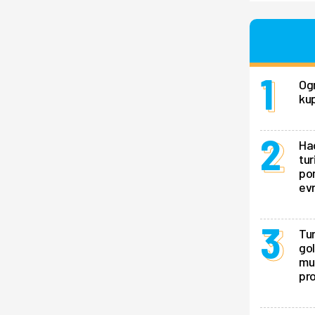
Ogr
kup
Hao
tur
pon
ev
Tur
gol
mu 
pr