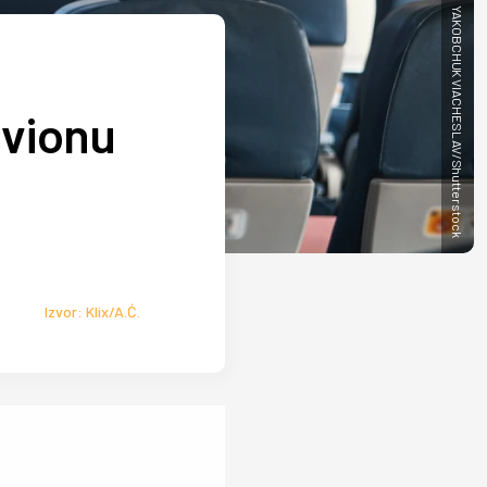
YAKOBCHUK VIACHESLAV/Shutterstock
avionu
Izvor: Klix/A.Ć.