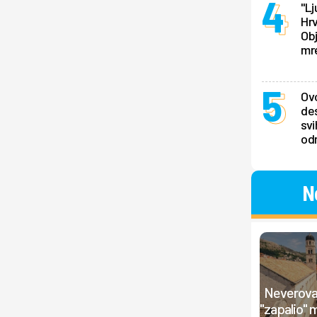
"Lj
Hrv
Obj
mr
Ovo
des
svi
odm
N
Neverovat
"zapalio" 