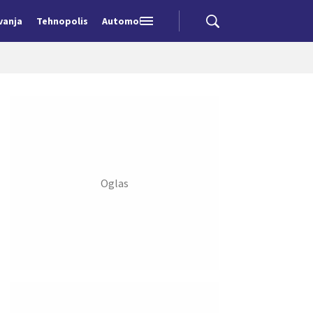
vanja
Tehnopolis
Automobili