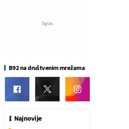
B92 na društvenim mrežama
Najnovije