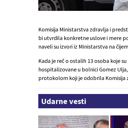
Komisija Ministarstva zdravlja i preds
bi utvrdila konkretne uslove i mere p
naveli su izvori iz Ministarstva na čije
Kada je reč o ostalih 13 osoba koje su
hospitalizovane u bolnici Gomez Ulja
protokolom koji je odobrila Komisija z
Udarne vesti