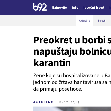
Najnovije
Info
Istočni front
Nova vest
Aktuelno
Bolesti
Preokret u borbi 
napuštaju bolnicu
karantin
Žene koje su hospitalizovane u Bar
jednom od žrtava hantavirusa sa 
da primaju posetioce.
Izvor:
Tanjug
AKTUELNO