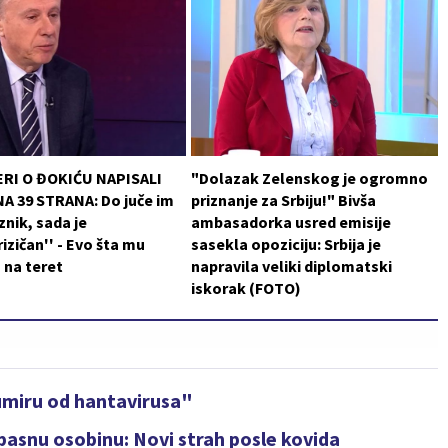
RI O ĐOKIĆU NAPISALI
"Dolazak Zelenskog je ogromno
A 39 STRANA: Do juče im
priznanje za Srbiju!" Bivša
znik, sada je
ambasadorka usred emisije
rizičan'' - Evo šta mu
sasekla opoziciju: Srbija je
u na teret
napravila veliki diplomatski
iskorak (FOTO)
 umiru od hantavirusa"
asnu osobinu: Novi strah posle kovida