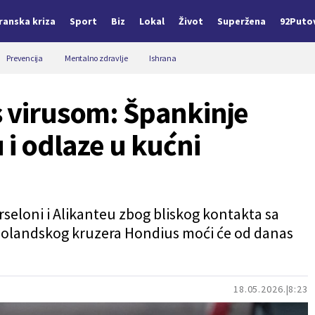
Iranska kriza
Sport
Biz
Lokal
Život
Superžena
92Puto
Prevencija
Mentalno zdravlje
Ishrana
s virusom: Špankinje
 i odlaze u kućni
seloni i Alikanteu zbog bliskog kontakta sa
holandskog kruzera Hondius moći će od danas
18.05.2026.
8:23