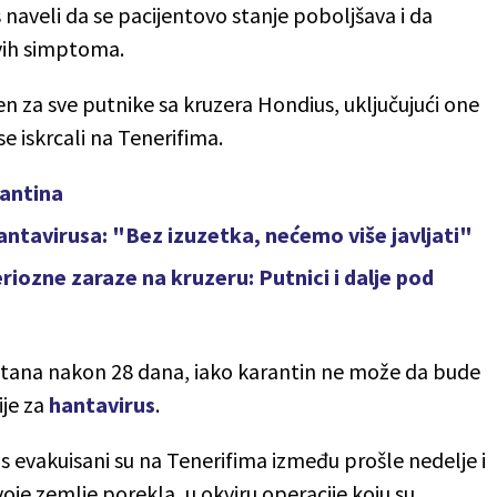
s naveli da se pacijentovo stanje poboljšava i da
vih simptoma.
 za sve putnike sa kruzera Hondius, uključujući one
se iskrcali na Tenerifima.
rantina
ntavirusa: "Bez izuzetka, nećemo više javljati"
eriozne zaraze na kruzeru: Putnici i dalje pod
spitana nakon 28 dana, iako karantin ne može da bude
ije za
hantavirus
.
s evakuisani su na Tenerifima između prošle nedelje i
voje zemlje porekla, u okviru operacije koju su