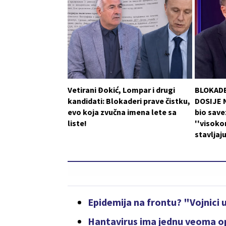
Vetirani Đokić, Lompar i drugi
BLOKADE
kandidati: Blokaderi prave čistku,
DOSIJE N
evo koja zvučna imena lete sa
bio save
liste!
''visoko
stavljaj
Epidemija na frontu? "Vojnici
Hantavirus ima jednu veoma op