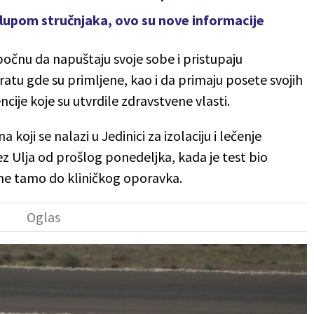
pod lupom stručnjaka, ovo su nove informacije
očnu da napuštaju svoje sobe i pristupaju
atu gde su primljene, kao i da primaju posete svojih
cije koje su utvrdile zdravstvene vlasti.
oji se nalazi u Jedinici za izolaciju i lečenje
z Ulja od prošlog ponedeljka, kada je test bio
ane tamo do kliničkog oporavka.