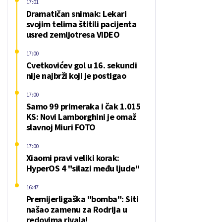
17:01
Dramatičan snimak: Lekari
svojim telima štitili pacijenta
usred zemljotresa VIDEO
17:00
Cvetkovićev gol u 16. sekundi
nije najbrži koji je postigao
17:00
Samo 99 primeraka i čak 1.015
KS: Novi Lamborghini je omaž
slavnoj Miuri FOTO
17:00
Xiaomi pravi veliki korak:
HyperOS 4 "silazi među ljude"
16:47
Premijerligaška "bomba": Siti
našao zamenu za Rodrija u
redovima rivala!