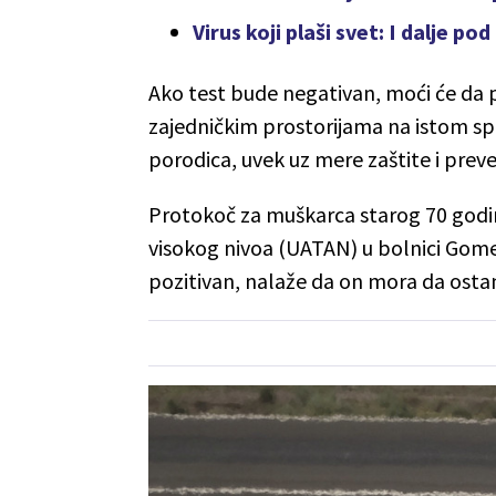
Virus koji plaši svet: I dalje 
Ako test bude negativan, moći će da p
zajedničkim prostorijama na istom spr
porodica, uvek uz mere zaštite i preven
Protokoč za muškarca starog 70 godina k
visokog nivoa (UATAN) u bolnici Gome
pozitivan, nalaže da on mora da ost