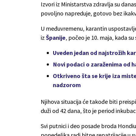
Izvori iz Ministarstva zdravlja su dana
povoljno napreduje, gotovo bez ikak
U međuvremenu, karantin uspostavljen
iz
Španije
, počeo je 10. maja, kada su 
Uveden jedan od najstrožih ka
Novi podaci o zaraženima od ha
Otkriveno šta se krije iza mist
nadzorom
Njihova situacija će takođe biti prei
duži od 42 dana, što je period inkubac
Svi putnici i deo posade broda Hondiu
ponedeljka radi hitne repatrijacije u s