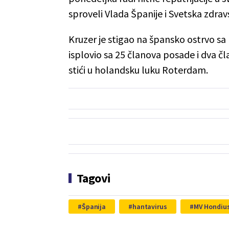
sproveli Vlada Španije i Svetska zdrav
Kruzer je stigao na špansko ostrvo sa 
isplovio sa 25 članova posade i dva č
stići u holandsku luku Roterdam.
Tagovi
Španija
hantavirus
MV Hondiu