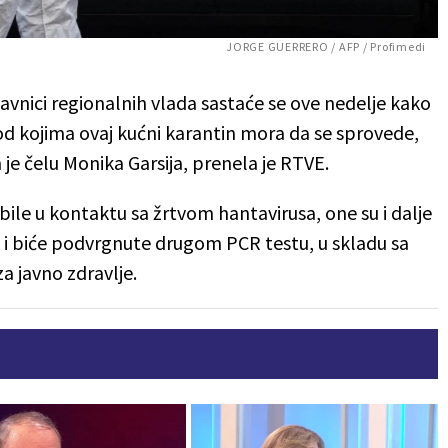
JORGE GUERRERO / AFP / Profimedi
tavnici regionalnih vlada sastaće se ove nedelje kako
od kojima ovaj kućni karantin mora da se sprovede,
m je čelu Monika Garsija, prenela je RTVE.
 bile u kontaktu sa žrtvom hantavirusa, one su i dalje
, i biće podvrgnute drugom PCR testu, u skladu sa
a javno zdravlje.