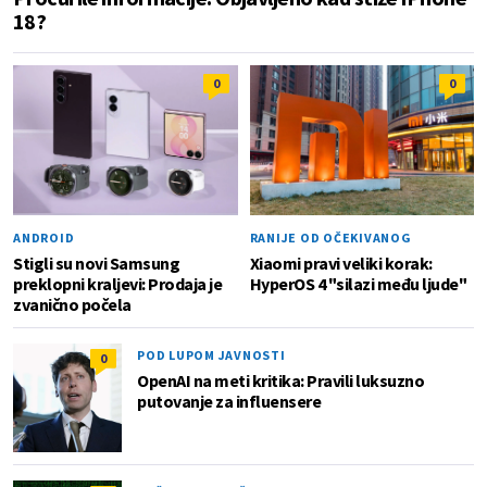
18?
0
0
ANDROID
RANIJE OD OČEKIVANOG
Stigli su novi Samsung
Xiaomi pravi veliki korak:
preklopni kraljevi: Prodaja je
HyperOS 4 "silazi među ljude"
zvanično počela
POD LUPOM JAVNOSTI
0
OpenAI na meti kritika: Pravili luksuzno
putovanje za influensere