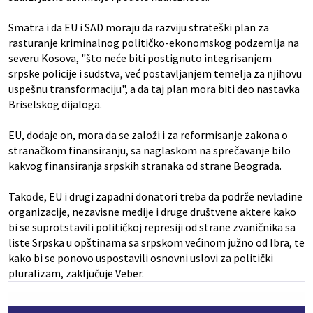
Smatra i da EU i SAD moraju da razviju strateški plan za
rasturanje kriminalnog političko-ekonomskog podzemlja na
severu Kosova, "što neće biti postignuto integrisanjem
srpske policije i sudstva, već postavljanjem temelja za njihovu
uspešnu transformaciju", a da taj plan mora biti deo nastavka
Briselskog dijaloga.
EU, dodaje on, mora da se založi i za reformisanje zakona o
stranačkom finansiranju, sa naglaskom na sprečavanje bilo
kakvog finansiranja srpskih stranaka od strane Beograda.
Takođe, EU i drugi zapadni donatori treba da podrže nevladine
organizacije, nezavisne medije i druge društvene aktere kako
bi se suprotstavili političkoj represiji od strane zvaničnika sa
liste Srpska u opštinama sa srpskom većinom južno od Ibra, te
kako bi se ponovo uspostavili osnovni uslovi za politički
pluralizam, zaključuje Veber.