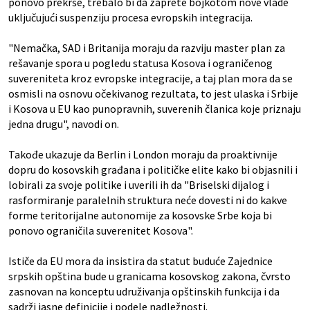
ponovo prekrše, trebalo bi da zaprete bojkotom nove vlade
uključujući suspenziju procesa evropskih integracija.
"Nemačka, SAD i Britanija moraju da razviju master plan za
rešavanje spora u pogledu statusa Kosova i ograničenog
suvereniteta kroz evropske integracije, a taj plan mora da se
osmisli na osnovu očekivanog rezultata, to jest ulaska i Srbije
i Kosova u EU kao punopravnih, suverenih članica koje priznaju
jedna drugu", navodi on.
Takođe ukazuje da Berlin i London moraju da proaktivnije
dopru do kosovskih građana i političke elite kako bi objasnili i
lobirali za svoje politike i uverili ih da "Briselski dijalog i
rasformiranje paralelnih struktura neće dovesti ni do kakve
forme teritorijalne autonomije za kosovske Srbe koja bi
ponovo ograničila suverenitet Kosova".
Ističe da EU mora da insistira da statut buduće Zajednice
srpskih opština bude u granicama kosovskog zakona, čvrsto
zasnovan na konceptu udruživanja opštinskih funkcija i da
sadrži jasne definicije i podele nadležnosti.