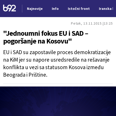
Najnovije
Info
Istočni front
Iranska kr
Nova vest
Petak, 13.11.2015.
13:25
"Jednoumni fokus EU i SAD –
pogoršanje na Kosovu"
EU i SAD su zapostavile proces demokratizacije
na KiM jer su napore usredsredile na rešavanje
konflikta u vezi sa statusom Kosova između
Beograda i Prištine.