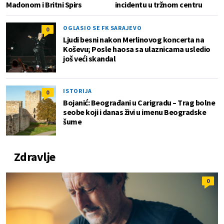
Madonom i Britni Spirs
incidentu u tržnom centru
OGLASIO SE FK SARAJEVO
0
Ljudi besni nakon Merlinovog koncerta na
Koševu; Posle haosa sa ulaznicama usledio
još veći skandal
ISTORIJA
0
Bojanić: Beograđani u Carigradu – Тrag bolne
seobe koji i danas živi u imenu Beogradske
šume
Zdravlje
0