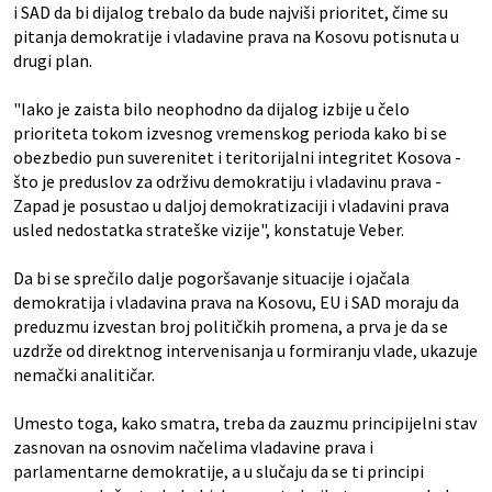
i SAD da bi dijalog trebalo da bude najviši prioritet, čime su
pitanja demokratije i vladavine prava na Kosovu potisnuta u
drugi plan.
"Iako je zaista bilo neophodno da dijalog izbije u čelo
prioriteta tokom izvesnog vremenskog perioda kako bi se
obezbedio pun suverenitet i teritorijalni integritet Kosova -
što je preduslov za održivu demokratiju i vladavinu prava -
Zapad je posustao u daljoj demokratizaciji i vladavini prava
usled nedostatka strateške vizije", konstatuje Veber.
Da bi se sprečilo dalje pogoršavanje situacije i ojačala
demokratija i vladavina prava na Kosovu, EU i SAD moraju da
preduzmu izvestan broj političkih promena, a prva je da se
uzdrže od direktnog intervenisanja u formiranju vlade, ukazuje
nemački analitičar.
Umesto toga, kako smatra, treba da zauzmu principijelni stav
zasnovan na osnovim načelima vladavine prava i
parlamentarne demokratije, a u slučaju da se ti principi