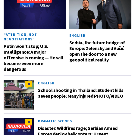
"ATTRITION, NOT
ENGLISH
NEGOTIATIONS"
Serbia, the future bridge of
Putin won't stop; U.S.
Europe: Zelensky and Vučić
Intelligence: A major
open the door to a new
offensive is coming — He will
geopolitical reality
become even more
dangerous
ENGLISH
0
School shooting in Thailand: Student kills
seven people; Many injured PHOTO/VIDEO
DRAMATIC SCENES
0
Disaster: Wildfires rage; Serbian Armed
Forces deploy helicopters; Urgent