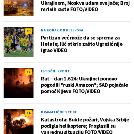
Ukrajinom, Moskva udara sve jače; Broj
mrtvih raste FOTO/VIDEO
NA KORAK OD PLEJ-OFA
80
Partizan već može da se sprema za
Hetafe; Ilić otkrio zašto Ugrešić nije
igrao VIDEO
ISTOČNI FRONT
17
Rat – dan 1.624: Ukrajinci ponovo
pogodili "ruski Amazon"; SAD pojačale
pomoć Kijevu FOTO/VIDEO
DRAMATIČNE SCENE
14
Katastrofa: Bukte požari; Vojska Srbije
podigla helikoptere; Proglasili su
vanrednu situaciju FOTO/VIDEO