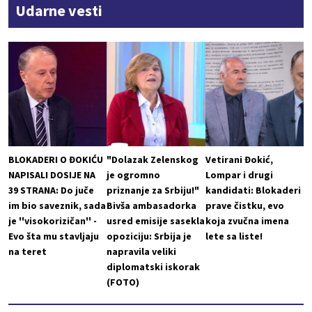
Udarne vesti
BLOKADERI O ĐOKIĆU
"Dolazak Zelenskog
Vetirani Đokić,
NAPISALI DOSIJE NA
je ogromno
Lompar i drugi
39 STRANA: Do juče
priznanje za Srbiju!"
kandidati: Blokaderi
im bio saveznik, sada
Bivša ambasadorka
prave čistku, evo
je ''visokorizičan'' -
usred emisije sasekla
koja zvučna imena
Evo šta mu stavljaju
opoziciju: Srbija je
lete sa liste!
na teret
napravila veliki
diplomatski iskorak
(FOTO)