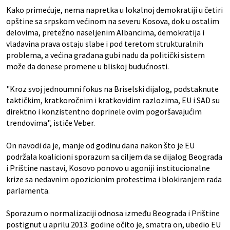
Kako primećuje, nema napretka u lokalnoj demokratiji u četiri
opštine sa srpskom većinom na severu Kosova, dok u ostalim
delovima, pretežno naseljenim Albancima, demokratija i
vladavina prava ostaju slabe i pod teretom strukturalnih
problema, a većina građana gubi nadu da politički sistem
može da donese promene u bliskoj budućnosti.
"Kroz svoj jednoumni fokus na Briselski dijalog, podstaknute
taktičkim, kratkoročnim i kratkovidim razlozima, EU i SAD su
direktno i konzistentno doprinele ovim pogoršavajućim
trendovima", ističe Veber.
On navodi da je, manje od godinu dana nakon što je EU
podržala koalicioni sporazum sa ciljem da se dijalog Beograda
i Prištine nastavi, Kosovo ponovo u agoniji institucionalne
krize sa nedavnim opozicionim protestima i blokiranjem rada
parlamenta.
Sporazum o normalizaciji odnosa između Beograda i Prištine
postignut u aprilu 2013. godine očito je, smatra on, ubedio EU