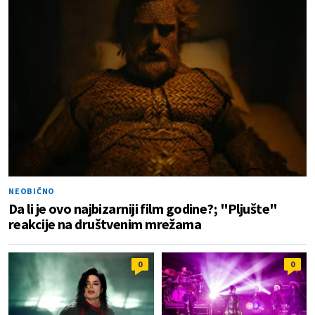
NEOBIČNO
Da li je ovo najbizarniji film godine?; "Pljušte"
reakcije na društvenim mrežama
0
0