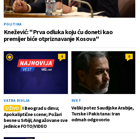
POLITIKA
Knežević: "Prva odluka koju ću doneti kao
premijer biće otpriznavanje Kosova"
4
0
VATRA DIVLJA
SVET
Veliki potez Saudijske Arabije,
UŽIVO
I Beograd u dimu;
Turske i Pakistana: Iran
Apokaliptične scene; Požari
odmah odgovorio
besne u Srbiji; Angažovane sve
jedinice FOTO/VIDEO