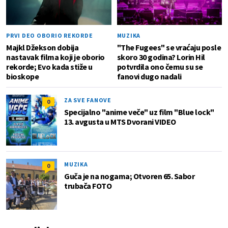
PRVI DEO OBORIO REKORDE
MUZIKA
Majkl Džekson dobija
"The Fugees" se vraćaju posle
nastavak filma koji je oborio
skoro 30 godina? Lorin Hil
rekorde; Evo kada stiže u
potvrdila ono čemu su se
bioskope
fanovi dugo nadali
ZA SVE FANOVE
0
Specijalno "anime veče" uz film "Blue lock"
13. avgusta u MTS Dvorani VIDEO
MUZIKA
0
Guča je na nogama; Otvoren 65. Sabor
trubača FOTO