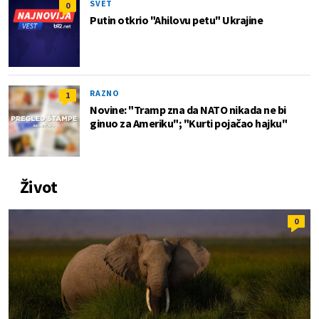
SVET
0
Putin otkrio "Ahilovu petu" Ukrajine
RAZNO
1
Novine: "Tramp zna da NATO nikada ne bi
ginuo za Ameriku"; "Kurti pojačao hajku"
Život
0