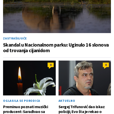
ZASTRAŠUJUĆE
Skandal u Nacionalnom parku: Uginulo 16 slonova
od trovanja cijanidom
0
0
OGLASILA SE PORODICA
AKTUELNO
Preminuo poznati muzički
Sergej Trifunović dao iskaz
producent: Sarađivao sa
policiji; Evo šta je rekao o