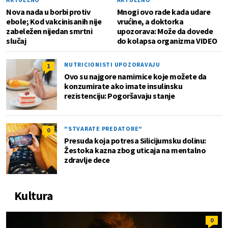
Nova nada u borbi protiv
Mnogi ovo rade kada udare
ebole; Kod vakcinisanih nije
vrućine, a doktorka
zabeležen nijedan smrtni
upozorava: Može da dovede
slučaj
do kolapsa organizma VIDEO
NUTRICIONISTI UPOZORAVAJU
1
Ovo su najgore namirnice koje možete da
konzumirate ako imate insulinsku
rezistenciju: Pogoršavaju stanje
"STVARATE PREDATORE"
0
Presuda koja potresa Silicijumsku dolinu:
Žestoka kazna zbog uticaja na mentalno
zdravlje dece
Kultura
0