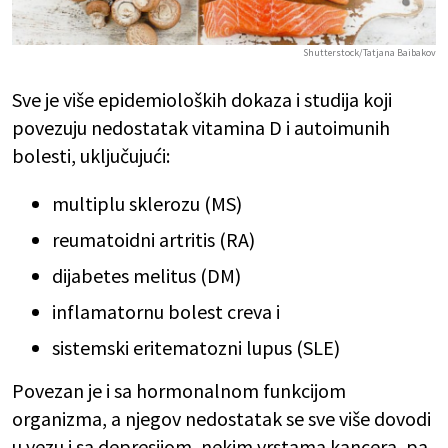
Shutterstock/Tatjana Baibakov
Sve je više epidemioloških dokaza i studija koji
povezuju nedostatak vitamina D i autoimunih
bolesti, uključujući:
multiplu sklerozu (MS)
reumatoidni artritis (RA)
dijabetes melitus (DM)
inflamatornu bolest creva i
sistemski eritematozni lupus (SLE)
Povezan je i sa hormonalnom funkcijom
organizma, a njegov nedostatak se sve više dovodi
u vezu i sa depresijom, nekim vrstama kancera, pa