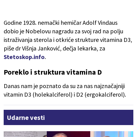
Godine 1928. nemački hemičar Adolf Vindaus
dobio je Nobelovu nagradu za svoj rad na polju
istraživanja sterola i otkriće strukture vitamina D3,
piše dr Višnja Janković, dečja lekarka, za
Stetoskop.info
.
Poreklo i struktura vitamina D
Danas nam je poznato da su za nas najznačajniji
vitamin D3 (holekalciferol) i D2 (ergokalciferol).
Udarne vesti