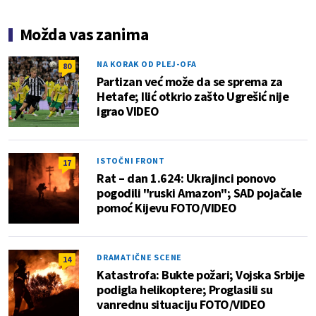
Možda vas zanima
NA KORAK OD PLEJ-OFA
80
Partizan već može da se sprema za
Hetafe; Ilić otkrio zašto Ugrešić nije
igrao VIDEO
ISTOČNI FRONT
17
Rat – dan 1.624: Ukrajinci ponovo
pogodili "ruski Amazon"; SAD pojačale
pomoć Kijevu FOTO/VIDEO
DRAMATIČNE SCENE
14
Katastrofa: Bukte požari; Vojska Srbije
podigla helikoptere; Proglasili su
vanrednu situaciju FOTO/VIDEO