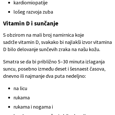
kardiomiopatije
lošeg razvoja zuba
Vitamin D i sunčanje
S obzirom na mali broj namirnica koje
sadrže vitamin D, svakako bi najlakši izvor vitamina
D bilo delovanje sunčevih zraka na našu kožu.
Smatra se da bi približno 5–30 minuta izlaganja
suncu, posebno između deset i šesnaest časova,
dnevno ili najmanje dva puta nedeljno:
na licu
rukama
rukama i nogama i