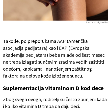
Shutterstock/Lea Rae
Takođe, po preporukama AAP (Američka
asocijacija pedijatara) kao i EAP (Evropska
akademija pedijatara) bebe mlađe od šest meseci
ne treba izlagati sunčevim zracima već ih zaštititi
odećom, kapicama i nanošenjem zaštitnog
faktora na delove kože izložene suncu.
Suplementacija vitaminom D kod dece
Zbog svega ovoga, roditelji su često zbunjeni kada
i koliko vitamina D treba da daju deci.