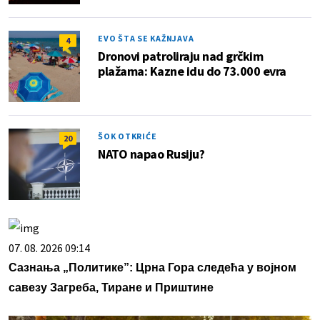
EVO ŠTA SE KAŽNJAVA
4
Dronovi patroliraju nad grčkim
plažama: Kazne idu do 73.000 evra
ŠOK OTKRIĆE
20
NATO napao Rusiju?
07. 08. 2026 09:14
Сазнања „Политике”: Црна Гора следећа у војном
савезу Загреба, Тиране и Приштине