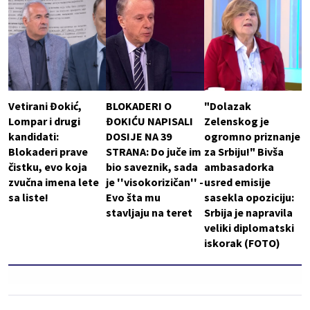
Vetirani Đokić,
BLOKADERI O
"Dolazak
Lompar i drugi
ĐOKIĆU NAPISALI
Zelenskog je
kandidati:
DOSIJE NA 39
ogromno priznanje
Blokaderi prave
STRANA: Do juče im
za Srbiju!" Bivša
čistku, evo koja
bio saveznik, sada
ambasadorka
zvučna imena lete
je ''visokorizičan'' -
usred emisije
sa liste!
Evo šta mu
sasekla opoziciju:
stavljaju na teret
Srbija je napravila
veliki diplomatski
iskorak (FOTO)