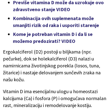
Previše vitamina D može da uzrokuje ovo
zdravstveno stanje VIDEO
Kombinacija ovih suplemenata može
smanjiti rizik od raka i usporiti starenje
Kome je potreban vitamin D i da li se
možemo predozirati? VIDEO
Ergokalciferol (D2) postoji u biljkama (npr.
pečurke), dok se holekalciferol (D3) nalazi u
namirnicama životinjskog porekla (losos, tuna,
žitarice) i nastaje delovanjem sunčevih zraka na
našu kožu.
Vitamin D ima esencijalnu ulogu u homeostazi
kalcijuma (Ca) i fosfora (P) i omogućava normalan
rast, mineralizaciju i remodelovanje kostiju.