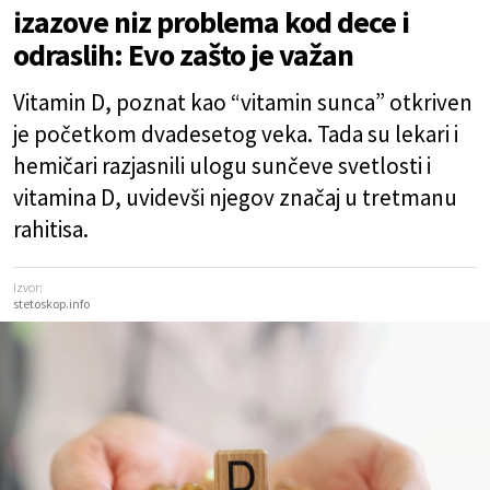
izazove niz problema kod dece i
odraslih: Evo zašto je važan
Vitamin D, poznat kao “vitamin sunca” otkriven
je početkom dvadesetog veka. Tada su lekari i
hemičari razjasnili ulogu sunčeve svetlosti i
vitamina D, uvidevši njegov značaj u tretmanu
rahitisa.
Izvor:
stetoskop.info