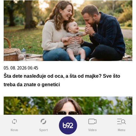
05. 08. 2026 06:45
Šta dete nasleđuje od oca, a šta od majke? Sve što
treba da znate o genetici
✕
Novo
Sport
Video
Menu