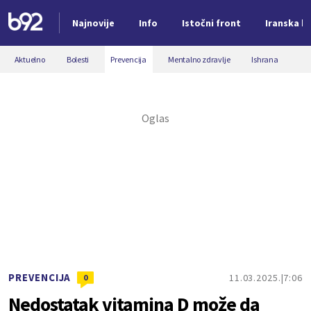
Najnovije
Info
Istočni front
Iranska kr
Nova vest
Aktuelno
Bolesti
Prevencija
Mentalno zdravlje
Ishrana
PREVENCIJA
11.03.2025.
7:06
0
Nedostatak vitamina D može da