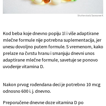
Shutterstock/Saowanee K
Kod beba koje dnevno popiju 1l i više adaptirane
mlečne formule nije potrebna suplementacija, jer
unesu dovoljno putem formule. S vremenom, kako
prelaze na čvrstu hranu i smanjuju dnevni unos
adaptirane mlečne formule, savetuje se ponovo
uvođenje vitamina D.
Nakon prvog rođendana deci je potrebno 10 mcg
odnosno 600 i. j. dnevno.
Preporučene dnevne doze vitamina D po