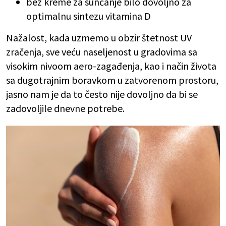
bez kreme za sunčanje bilo dovoljno za
optimalnu sintezu vitamina D
Nažalost, kada uzmemo u obzir štetnost UV
zračenja, sve veću naseljenost u gradovima sa
visokim nivoom aero-zagađenja, kao i način života
sa dugotrajnim boravkom u zatvorenom prostoru,
jasno nam je da to često nije dovoljno da bi se
zadovoljile dnevne potrebe.