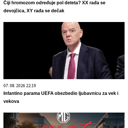
Čiji hromozom određuje pol deteta? XX rađa se
devojčica, XY rađa se dečak
07. 08. 2026 22:19
Infantino parama UEFA obezbedio ljubavnicu za vek i
vekova