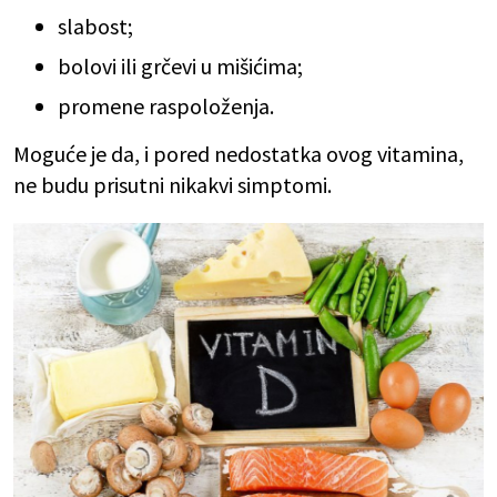
slabost;
bolovi ili grčevi u mišićima;
promene raspoloženja.
Moguće je da, i pored nedostatka ovog vitamina,
ne budu prisutni nikakvi simptomi.