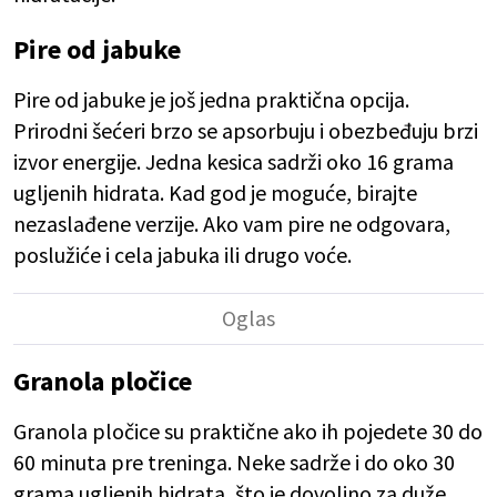
Pire od jabuke
Pire od jabuke je još jedna praktična opcija.
Prirodni šećeri brzo se apsorbuju i obezbeđuju brzi
izvor energije. Jedna kesica sadrži oko 16 grama
ugljenih hidrata. Kad god je moguće, birajte
nezaslađene verzije. Ako vam pire ne odgovara,
poslužiće i cela jabuka ili drugo voće.
Granola pločice
Granola pločice su praktične ako ih pojedete 30 do
60 minuta pre treninga. Neke sadrže i do oko 30
grama ugljenih hidrata, što je dovoljno za duže