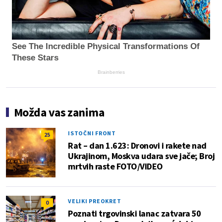
See The Incredible Physical Transformations Of
These Stars
Brainberries
Možda vas zanima
ISTOČNI FRONT
25
Rat – dan 1.623: Dronovi i rakete nad
Ukrajinom, Moskva udara sve jače; Broj
mrtvih raste FOTO/VIDEO
VELIKI PREOKRET
0
Poznati trgovinski lanac zatvara 50