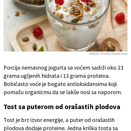
DONOT6_STUDIO/Shutterstock
Porcija nemasnog jogurta sa voćem sadrži oko 23
grama ugljenih hidrata i 13 grama proteina.
Bobičasto voće je bogato antioksidansima koji
pomažu organizmu da se lakše nosi sa naporom.
Tost sa puterom od orašastih plodova
Tost je brz izvor energije, a puter od orašastih
plodova dodaje proteine. Jedna kriška tosta sa