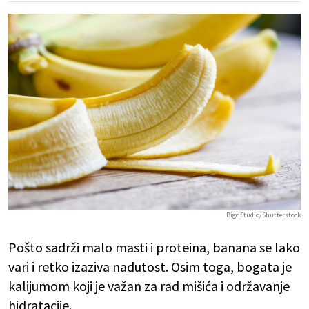
Bigc Studio/Shutterstock
Pošto sadrži malo masti i proteina, banana se lako
vari i retko izaziva nadutost. Osim toga, bogata je
kalijumom koji je važan za rad mišića i održavanje
hidratacije.