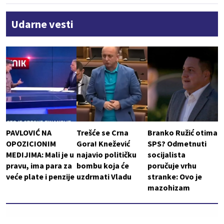
Udarne vesti
PAVLOVIĆ NA
Trešće se Crna
Branko Ružić otima
OPOZICIONIM
Gora! Knežević
SPS? Odmetnuti
MEDIJIMA: Mali je u
najavio političku
socijalista
pravu, ima para za
bombu koja će
poručuje vrhu
veće plate i penzije
uzdrmati Vladu
stranke: Ovo je
mazohizam