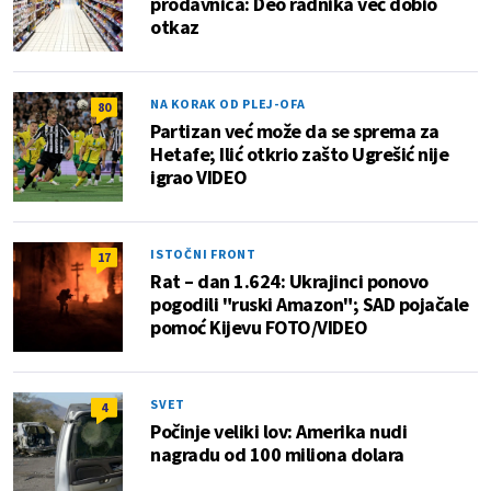
prodavnica: Deo radnika već dobio
otkaz
NA KORAK OD PLEJ-OFA
80
Partizan već može da se sprema za
Hetafe; Ilić otkrio zašto Ugrešić nije
igrao VIDEO
ISTOČNI FRONT
17
Rat – dan 1.624: Ukrajinci ponovo
pogodili "ruski Amazon"; SAD pojačale
pomoć Kijevu FOTO/VIDEO
SVET
4
Počinje veliki lov: Amerika nudi
nagradu od 100 miliona dolara