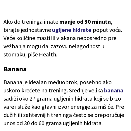
Ako do treninga imate
manje od 30 minuta
,
birajte jednostavne
ugljene hidrate
poput voća.
Veće količine masti ili vlakana neposredno pre
vežbanja mogu da izazovu nelagodnost u
stomaku, piše Health.
Banana
Banana je idealan međuobrok, posebno ako
uskoro krećete na trening. Srednje velika
banana
sadrži oko 27 grama ugljenih hidrata koji se brzo
vare i služe kao glavni izvor energije za mišiće. Pre
dužih ili zahtevnijih treninga često se preporučuje
unos od 30 do 60 grama ugljenih hidrata.