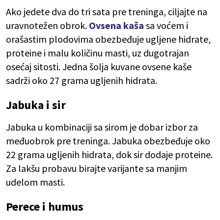
Ako jedete dva do tri sata pre treninga, ciljajte na
uravnotežen obrok.
Ovsena kaša
sa voćem i
orašastim plodovima obezbeđuje ugljene hidrate,
proteine i malu količinu masti, uz dugotrajan
osećaj sitosti. Jedna šolja kuvane ovsene kaše
sadrži oko 27 grama ugljenih hidrata.
Jabuka i sir
Jabuka u kombinaciji sa sirom je dobar izbor za
međuobrok pre treninga. Jabuka obezbeđuje oko
22 grama ugljenih hidrata, dok sir dodaje proteine.
Za lakšu probavu birajte varijante sa manjim
udelom masti.
Perece i humus