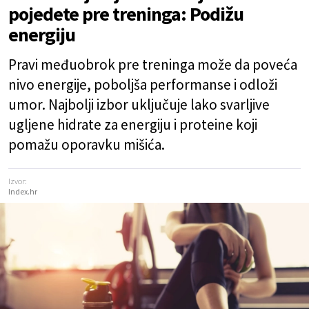
pojedete pre treninga: Podižu
energiju
Pravi međuobrok pre treninga može da poveća
nivo energije, poboljša performanse i odloži
umor. Najbolji izbor uključuje lako svarljive
ugljene hidrate za energiju i proteine koji
pomažu oporavku mišića.
Izvor:
Index.hr