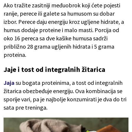
Ako tražite zasitniji međuobrok koji ćete pojesti
ranije, perece ili galete sa humusom su dobar
izbor. Perece daju energiju kroz ugljene hidrate, a
humus dodaje proteine i malo masti. Porcija od
oko 16 pereca sa dve kašike humusa sadrži
približno 28 grama ugljenih hidrata i 5 grama
proteina.
Jaje i tost od integralnih žitarica
Jaja
su bogata proteinima, a tost od integralnih
žitarica obezbeđuje energiju. Ova kombinacija se
sporije vari, pa je najbolje konzumirati je dva do tri
sata pre treninga.