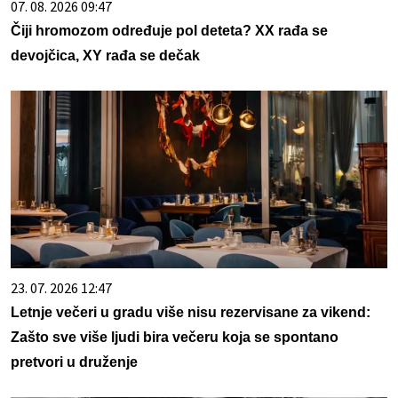
07. 08. 2026 09:47
Čiji hromozom određuje pol deteta? XX rađa se
devojčica, XY rađa se dečak
23. 07. 2026 12:47
Letnje večeri u gradu više nisu rezervisane za vikend:
Zašto sve više ljudi bira večeru koja se spontano
pretvori u druženje