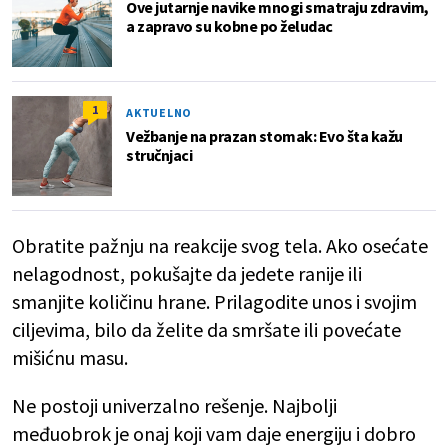
Ove jutarnje navike mnogi smatraju zdravim,
a zapravo su kobne po želudac
1
AKTUELNO
Vežbanje na prazan stomak: Evo šta kažu
stručnjaci
Obratite pažnju na reakcije svog tela. Ako osećate
nelagodnost, pokušajte da jedete ranije ili
smanjite količinu hrane. Prilagodite unos i svojim
ciljevima, bilo da želite da smršate ili povećate
mišićnu masu.
Ne postoji univerzalno rešenje. Najbolji
međuobrok je onaj koji vam daje energiju i dobro