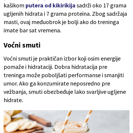
kašikom
putera od kikirikija
sadrži oko 17 grama
ugljenih hidrata i 7 grama proteina. Zbog sadržaja
masti, ovaj međuobrok je bolji ako do treninga
imate bar sat vremena.
Voćni smuti
Voćni smuti je praktičan izbor koji osim energije
pomaže i hidrataciji. Dobra hidratacija pre
treninga može poboljšati performanse i smanjiti
umor. Ako ga konzumirate neposredno pre
vežbanja, smuti obezbeđuje lako svarljive ugljene
hidrate.