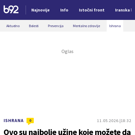
Najnovije
Info
Istočni front
Iranska kr
Nova vest
Aktuelno
Bolesti
Prevencija
Mentalno zdravlje
Ishrana
ISHRANA
11.05.2026.
18:32
0
Ovo su najbolje užine koje možete da