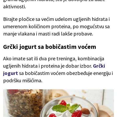
aktivnosti.
Birajte pločice sa većim udelom ugljenih hidrata i
umerenom količinom proteina, po mogućstvu sa
manje vlakana i masti radi lakše probave.
Grčki jogurt sa bobičastim voćem
Ako imate sat ili dva pre treninga, kombinacija
ugljenih hidrata i proteina je dobar izbor.
Grčki
jogurt
sa bobičastim voćem obezbeđuje energiju i
podršku mišićima.