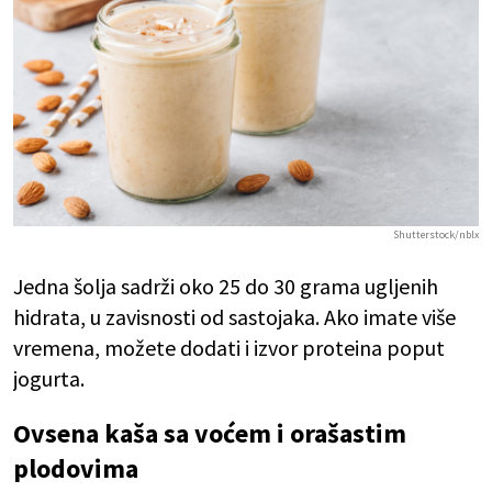
Shutterstock/nblx
Jedna šolja sadrži oko 25 do 30 grama ugljenih
hidrata, u zavisnosti od sastojaka. Ako imate više
vremena, možete dodati i izvor proteina poput
jogurta.
Ovsena kaša sa voćem i orašastim
plodovima