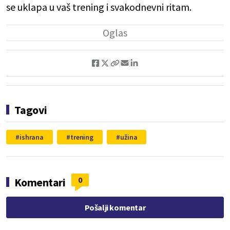
se uklapa u vaš trening i svakodnevni ritam.
Tagovi
ishrana
trening
užina
0
Komentari
Pošalji komentar