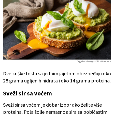
OlgaBombologna/Shutterstock
Dve kriške tosta sa jednim jajetom obezbeđuju oko
28 grama ugljenih hidrata i oko 14 grama proteina.
Sveži sir sa voćem
Sveži sir sa voćem je dobar izbor ako želite više
proteina. Pola šolje nemasnog sira sa bobičastim