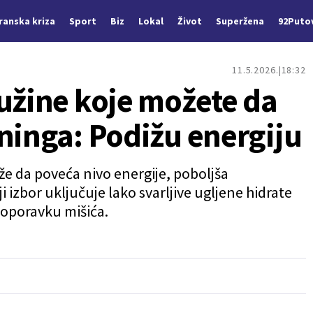
Iranska kriza
Sport
Biz
Lokal
Život
Superžena
92Puto
11.5.2026.
18:32
 užine koje možete da
ninga: Podižu energiju
e da poveća nivo energije, poboljša
 izbor uključuje lako svarljive ugljene hidrate
 oporavku mišića.