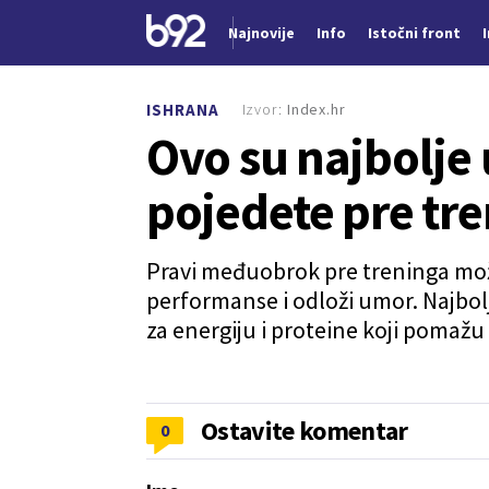
Najnovije
Info
Istočni front
Nova vest
Izvor:
Index.hr
ISHRANA
Ovo su najbolje
pojedete pre tre
Pravi međuobrok pre treninga mož
performanse i odloži umor. Najbolji
za energiju i proteine koji pomažu
Ostavite komentar
0