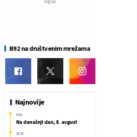
B92 na društvenim mrežama
Najnovije
0:02
Na današnji dan, 8. avgust
23:57