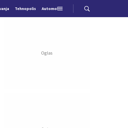
vanja
Tehnopolis
Automobili