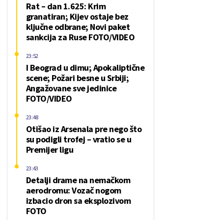
Rat – dan 1.625: Krim
granatiran; Kijev ostaje bez
ključne odbrane; Novi paket
sankcija za Ruse FOTO/VIDEO
23:52
I Beograd u dimu; Apokaliptične
scene; Požari besne u Srbiji;
Angažovane sve jedinice
FOTO/VIDEO
23:48
Otišao iz Arsenala pre nego što
su podigli trofej – vratio se u
Premijer ligu
23:43
Detalji drame na nemačkom
aerodromu: Vozač nogom
izbacio dron sa eksplozivom
FOTO