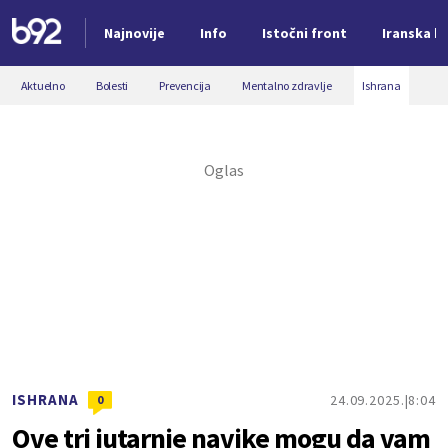
Najnovije
Info
Istočni front
Iranska kr
Nova vest
Aktuelno
Bolesti
Prevencija
Mentalno zdravlje
Ishrana
ISHRANA
24.09.2025.
8:04
0
Ove tri jutarnje navike mogu da vam