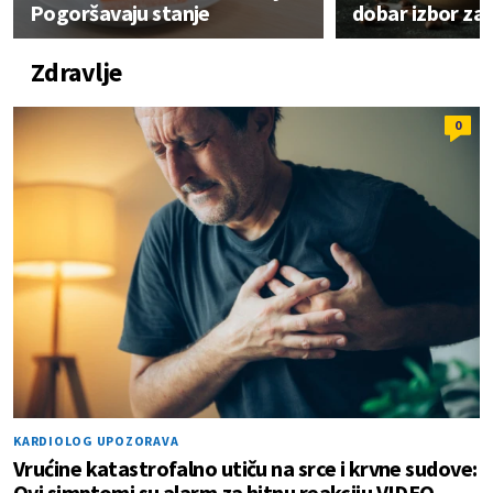
Pogoršavaju stanje
dobar izbor za
Zdravlje
0
KARDIOLOG UPOZORAVA
Vrućine katastrofalno utiču na srce i krvne sudove:
Ovi simptomi su alarm za hitnu reakciju VIDEO