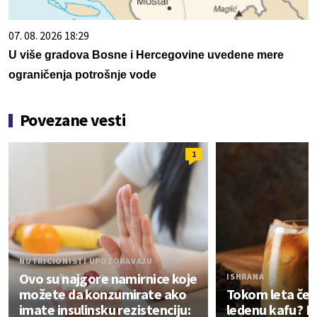
07. 08. 2026 18:29
U više gradova Bosne i Hercegovine uvedene mere
ograničenja potrošnje vode
Povezane vesti
1
NUTRICIONISTI UPOZORAVAJU
Ovo su najgore namirnice koje
ISHRANA
možete da konzumirate ako
Tokom leta češ
imate insulinsku rezistenciju:
ledenu kafu? Evo