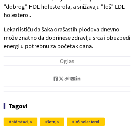
"dobrog" HDL holesterola, a snižavaju "loš" LDL
holesterol.
Lekari ističu da šaka orašastih plodova dnevno
može znatno da doprinese zdravlju srca i obezbedi
energiju potrebnu za početak dana.
Tagovi
hidratacija
šetnja
loš holesterol