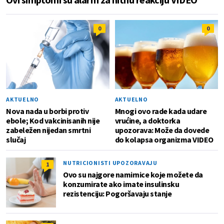
0
0
AKTUELNO
AKTUELNO
Nova nada u borbi protiv
Mnogi ovo rade kada udare
ebole; Kod vakcinisanih nije
vrućine, a doktorka
zabeležen nijedan smrtni
upozorava: Može da dovede
slučaj
do kolapsa organizma VIDEO
NUTRICIONISTI UPOZORAVAJU
1
Ovo su najgore namirnice koje možete da
konzumirate ako imate insulinsku
rezistenciju: Pogoršavaju stanje