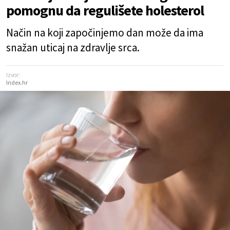
pomognu da regulišete holesterol
Način na koji započinjemo dan može da ima
snažan uticaj na zdravlje srca.
Izvor:
Index.hr