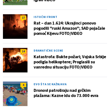
ISTOČNI FRONT
17
Rat – dan 1.624: Ukrajinci ponovo
pogodili "ruski Amazon"; SAD pojačale
pomoć Kijevu FOTO/VIDEO
DRAMATIČNE SCENE
14
Katastrofa: Bukte požari; Vojska Srbije
podigla helikoptere; Proglasili su
vanrednu situaciju FOTO/VIDEO
EVO ŠTA SE KAŽNJAVA
4
Dronovi patroliraju nad grčkim
plažama: Kazne idu do 73.000 evra