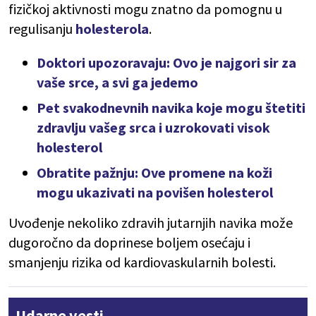
fizičkoj aktivnosti mogu znatno da pomognu u
regulisanju
holesterola
.
Doktori upozoravaju: Ovo je najgori sir za
vaše srce, a svi ga jedemo
Pet svakodnevnih navika koje mogu štetiti
zdravlju vašeg srca i uzrokovati visok
holesterol
Obratite pažnju: Ove promene na koži
mogu ukazivati na povišen holesterol
Uvođenje nekoliko zdravih jutarnjih navika može
dugoročno da doprinese boljem osećaju i
smanjenju rizika od kardiovaskularnih bolesti.
Udarne vesti