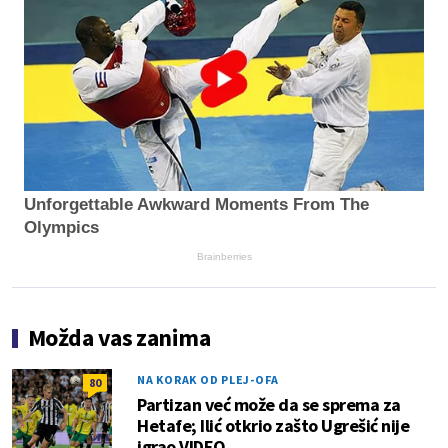
Unforgettable Awkward Moments From The
Olympics
Brainberries
Možda vas zanima
NA KORAK OD PLEJ-OFA
80
Partizan već može da se sprema za
Hetafe; Ilić otkrio zašto Ugrešić nije
igrao VIDEO