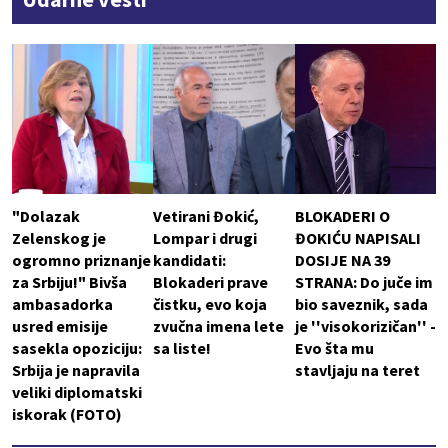
"Dolazak
Vetirani Đokić,
BLOKADERI O
Zelenskog je
Lompar i drugi
ĐOKIĆU NAPISALI
ogromno priznanje
kandidati:
DOSIJE NA 39
za Srbiju!" Bivša
Blokaderi prave
STRANA: Do juče im
ambasadorka
čistku, evo koja
bio saveznik, sada
usred emisije
zvučna imena lete
je ''visokorizičan'' -
sasekla opoziciju:
sa liste!
Evo šta mu
Srbija je napravila
stavljaju na teret
veliki diplomatski
iskorak (FOTO)