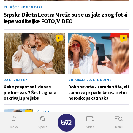
PLJUŠTE KOMENTARI
Srpska Dileta Leota: Mreže su se usijale zbog fotki
lepe voditeljke FOTO/VIDEO
0
0
DA LI ZNATE?
DO KRAJA 2026. GODINE
Kako prepoznati da vas
Dok spavate – zarada stiže, ali
partner vara? Šest signala
samo za pripadnike ova četiri
otkrivaju preljubu
horoskopska znaka
ŠTETA...
0
✕
U seksi stajlingu se oprostila od letnjeg
odmora: Za kraj je pokazala grudi FOTO
Novo
Sport
Video
Menu