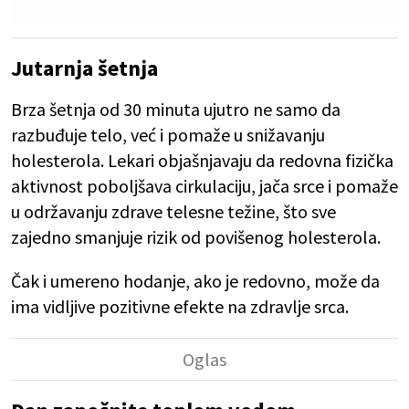
Jutarnja šetnja
Brza šetnja od 30 minuta ujutro ne samo da
razbuđuje telo, već i pomaže u snižavanju
holesterola. Lekari objašnjavaju da redovna fizička
aktivnost poboljšava cirkulaciju, jača srce i pomaže
u održavanju zdrave telesne težine, što sve
zajedno smanjuje rizik od povišenog holesterola.
Čak i umereno hodanje, ako je redovno, može da
ima vidljive pozitivne efekte na zdravlje srca.