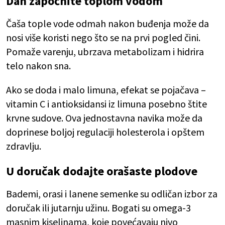
Dan započnite toplom vodom
Čaša tople vode odmah nakon buđenja može da
nosi više koristi nego što se na prvi pogled čini.
Pomaže varenju, ubrzava metabolizam i hidrira
telo nakon sna.
Ako se doda i malo limuna, efekat se pojačava –
vitamin C i antioksidansi iz limuna posebno štite
krvne sudove. Ova jednostavna navika može da
doprinese boljoj regulaciji holesterola i opštem
zdravlju.
U doručak dodajte orašaste plodove
Bademi, orasi i lanene semenke su odličan izbor za
doručak ili jutarnju užinu. Bogati su omega-3
masnim kiselinama, koje povećavaju nivo