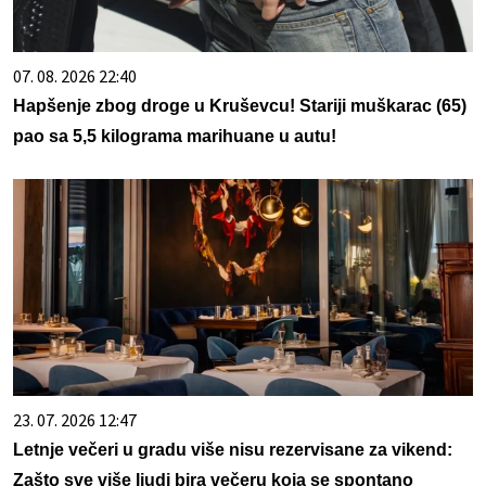
07. 08. 2026 22:40
Hapšenje zbog droge u Kruševcu! Stariji muškarac (65)
pao sa 5,5 kilograma marihuane u autu!
23. 07. 2026 12:47
Letnje večeri u gradu više nisu rezervisane za vikend:
Zašto sve više ljudi bira večeru koja se spontano