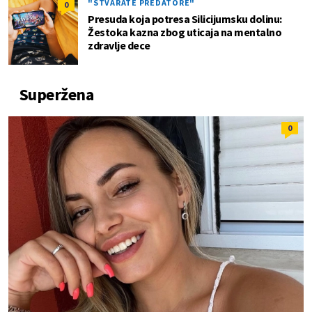
"STVARATE PREDATORE"
0
Presuda koja potresa Silicijumsku dolinu:
Žestoka kazna zbog uticaja na mentalno
zdravlje dece
Superžena
0