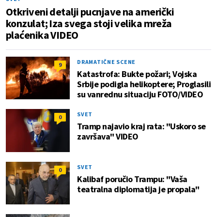
Otkriveni detalji pucnjave na američki
konzulat; Iza svega stoji velika mreža
plaćenika VIDEO
DRAMATIČNE SCENE
9
Katastrofa: Bukte požari; Vojska
Srbije podigla helikoptere; Proglasili
su vanrednu situaciju FOTO/VIDEO
SVET
0
Tramp najavio kraj rata: "Uskoro se
završava" VIDEO
SVET
0
Kalibaf poručio Trampu: "Vaša
teatralna diplomatija je propala"