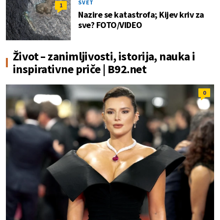
SVET
1
Nazire se katastrofa; Kijev kriv za
sve? FOTO/VIDEO
Život – zanimljivosti, istorija, nauka i
inspirativne priče | B92.net
0