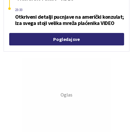
23:33
Otkriveni detalji pucnjave na američki konzulat;
Iza svega stoji velika mreža plaćenika VIDEO
Pogledaj sve