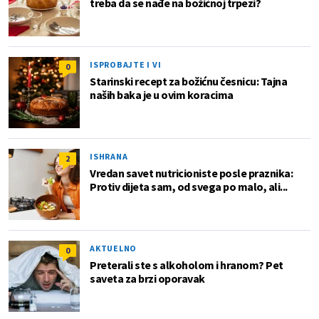
treba da se nađe na božićnoj trpezi?
ISPROBAJTE I VI
0
Starinski recept za božićnu česnicu: Tajna
naših baka je u ovim koracima
ISHRANA
2
Vredan savet nutricioniste posle praznika:
Protiv dijeta sam, od svega po malo, ali...
AKTUELNO
0
Preterali ste s alkoholom i hranom? Pet
saveta za brzi oporavak