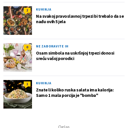
KUHINJA
2
Na svakoj pravoslavnoj trpezi bi trebalo da se
nađu ovih 5 jela
NE ZABORAVITE IH
0
Osam simbola na uskršnjoj trpezi donosi
sreću vašoj porodici
KUHINJA
1
Znate li koliko ruska salata ima kalorija:
Samo 1 mala porcija je "bomba"