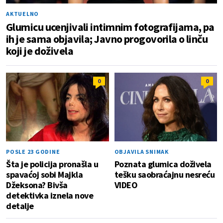
AKTUELNO
Glumicu ucenjivali intimnim fotografijama, pa
ih je sama objavila; Javno progovorila o linču
koji je doživela
0
0
POSLE 23 GODINE
OBJAVILA SNIMAK
Šta je policija pronašla u
Poznata glumica doživela
spavaćoj sobi Majkla
tešku saobraćajnu nesreću
Džeksona? Bivša
VIDEO
detektivka iznela nove
detalje