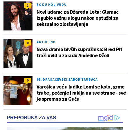
ŠOK U HOLIVUDU
1
Novi udarac za Džareda Leta: Glumac
izgubio važnu ulogu nakon optužbi za
seksualno zlostavljanje
AKTUELNO
0
Nova drama bivših supružnika: Bred Pit
traži uvid u zaradu Anđeline Džoli
65. DRAGAČEVSKI SABOR TRUBAČA
0
Varošica već u ludilu: Lomi se kolo, grme
trube, pečenje i rakija na sve strane - sve
je spremno za Guču
PREPORUKA ZA VAS