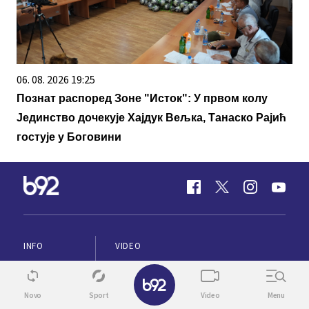
06. 08. 2026 19:25
Познат распоред Зоне "Исток": У првом колу
Јединство дочекује Хајдук Вељка, Танаско Рајић
гостује у Боговини
INFO
VIDEO
SPORT
TV
✕
BIZ
ENGLISH
Novo
Sport
Video
Menu
ŽIVOT
VREME