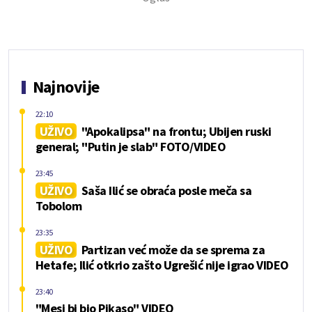
Najnovije
22:10
UŽIVO
"Apokalipsa" na frontu; Ubijen ruski
general; "Putin je slab" FOTO/VIDEO
23:45
UŽIVO
Saša Ilić se obraća posle meča sa
Tobolom
23:35
UŽIVO
Partizan već može da se sprema za
Hetafe; Ilić otkrio zašto Ugrešić nije igrao VIDEO
23:40
"Mesi bi bio Pikaso" VIDEO