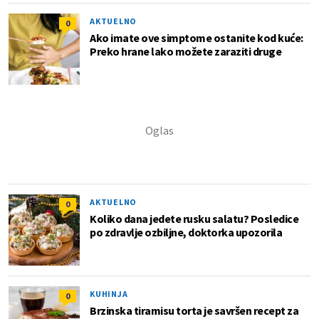
AKTUELNO
0
Ako imate ove simptome ostanite kod kuće:
Preko hrane lako možete zaraziti druge
AKTUELNO
0
Koliko dana jedete rusku salatu? Posledice
po zdravlje ozbiljne, doktorka upozorila
KUHINJA
0
Brzinska tiramisu torta je savršen recept za