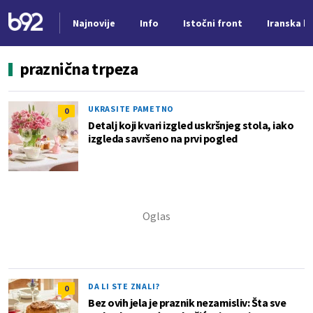
Najnovije
Info
Istočni front
Iranska kr
Nova vest
praznična trpeza
UKRASITE PAMETNO
0
Detalj koji kvari izgled uskršnjeg stola, iako
izgleda savršeno na prvi pogled
DA LI STE ZNALI?
0
Bez ovih jela je praznik nezamisliv: Šta sve