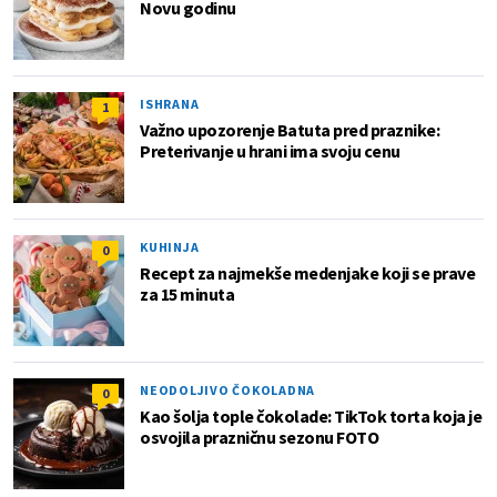
Novu godinu
ISHRANA
1
Važno upozorenje Batuta pred praznike:
Preterivanje u hrani ima svoju cenu
KUHINJA
0
Recept za najmekše medenjake koji se prave
za 15 minuta
NEODOLJIVO ČOKOLADNA
0
Kao šolja tople čokolade: TikTok torta koja je
osvojila prazničnu sezonu FOTO