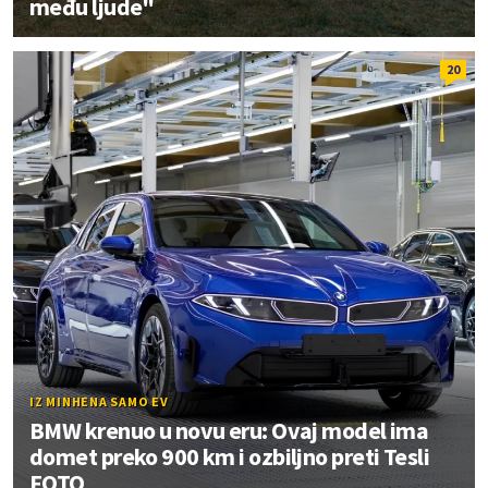
među ljude"
20
IZ MINHENA SAMO EV
BMW krenuo u novu eru: Ovaj model ima
domet preko 900 km i ozbiljno preti Tesli
FOTO