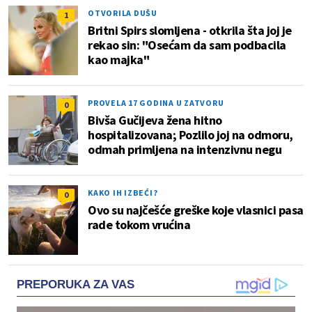
OTVORILA DUŠU
1
Britni Spirs slomljena - otkrila šta joj je
rekao sin: "Osećam da sam podbacila
kao majka"
PROVELA 17 GODINA U ZATVORU
0
Bivša Gučijeva žena hitno
hospitalizovana; Pozlilo joj na odmoru,
odmah primljena na intenzivnu negu
KAKO IH IZBEĆI?
0
Ovo su najčešće greške koje vlasnici pasa
rade tokom vrućina
PREPORUKA ZA VAS