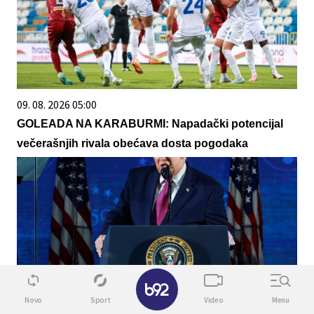
09. 08. 2026 05:00
GOLEADA NA KARABURMI: Napadački potencijal
večerašnjih rivala obećava dosta pogodaka
✕
Novo
Sport
Video
Menu
08. 08. 2026 18:56