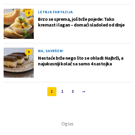
LETNJA FANTAZIJA
0
Brzo se sprema, još brže pojede: Tako
kremast i lagan – domaći sladoled od dinje
MA, SAVRŠEN!
0
Nestaće brže nego što se ohladi: Najbrži, a
najukusniji kolač sa samo 4 sastojka
1
2
3