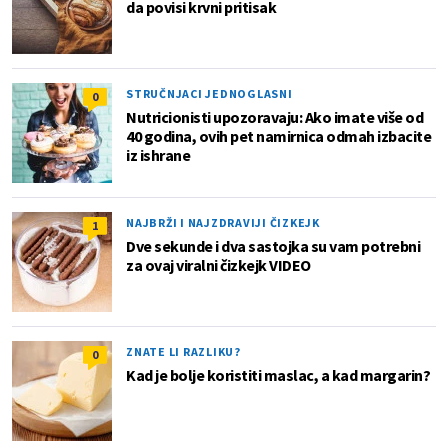
da povisi krvni pritisak
STRUČNJACI JEDNOGLASNI
0
Nutricionisti upozoravaju: Ako imate više od
40 godina, ovih pet namirnica odmah izbacite
iz ishrane
NAJBRŽI I NAJZDRAVIJI ČIZKEJK
1
Dve sekunde i dva sastojka su vam potrebni
za ovaj viralni čizkejk VIDEO
ZNATE LI RAZLIKU?
0
Kad je bolje koristiti maslac, a kad margarin?