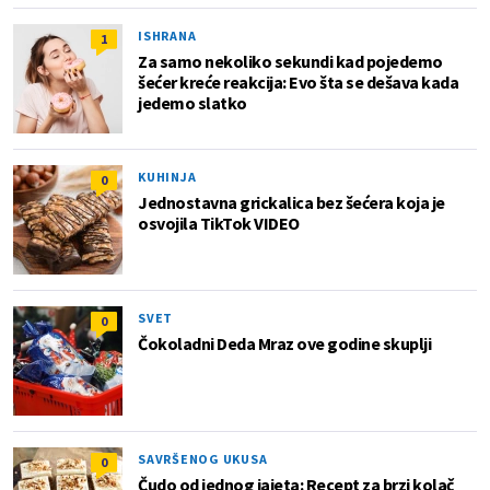
ISHRANA
1
Za samo nekoliko sekundi kad pojedemo
šećer kreće reakcija: Evo šta se dešava kada
jedemo slatko
KUHINJA
0
Jednostavna grickalica bez šećera koja je
osvojila TikTok VIDEO
SVET
0
Čokoladni Deda Mraz ove godine skuplji
SAVRŠENOG UKUSA
0
Čudo od jednog jajeta: Recept za brzi kolač