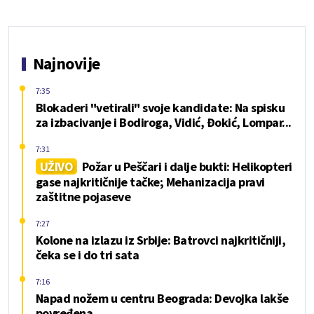
Najnovije
7:35
Blokaderi "vetirali" svoje kandidate: Na spisku
za izbacivanje i Bodiroga, Vidić, Đokić, Lompar...
7:31
UŽIVO
Požar u Peščari i dalje bukti: Helikopteri
gase najkritičnije tačke; Mehanizacija pravi
zaštitne pojaseve
7:27
Kolone na izlazu iz Srbije: Batrovci najkritičniji,
čeka se i do tri sata
7:16
Napad nožem u centru Beograda: Devojka lakše
povređena