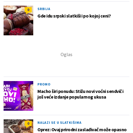
SRBIJA
0
Gde idu srpski slatkiši i po kojoj ceni?
PROMO
Macho širi ponudu: Stižu novi voćni sendvič i
još veće izdanje popularnog ukusa
NALAZI SE U SLATKIŠIMA
0
Oprez: Ovaj prirodni zaslađivač može opasno