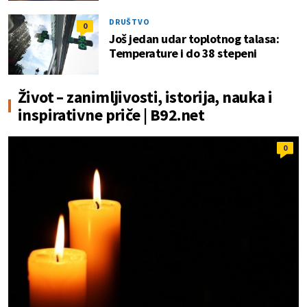
DRUŠTVO
0
Još jedan udar toplotnog talasa:
Temperature i do 38 stepeni
Život – zanimljivosti, istorija, nauka i
inspirativne priče | B92.net
0