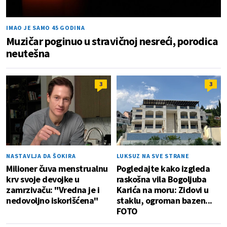
IMAO JE SAMO 45 GODINA
Muzičar poginuo u stravičnoj nesreći, porodica
neutešna
3
3
NASTAVLJA DA ŠOKIRA
LUKSUZ NA SVE STRANE
Milioner čuva menstrualnu
Pogledajte kako izgleda
krv svoje devojke u
raskošna vila Bogoljuba
zamrzivaču: "Vredna je i
Karića na moru: Zidovi u
nedovoljno iskorišćena"
staklu, ogroman bazen...
FOTO