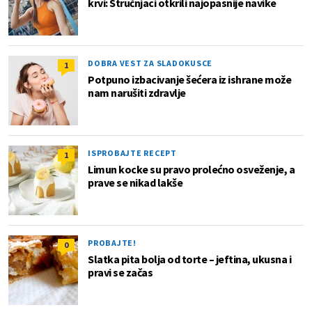
krvi: Stručnjaci otkrili najopasnije navike
DOBRA VEST ZA SLADOKUSCE
1
Potpuno izbacivanje šećera iz ishrane može
nam narušiti zdravlje
ISPROBAJTE RECEPT
1
Limun kocke su pravo prolećno osveženje, a
prave se nikad lakše
PROBAJTE!
0
Slatka pita bolja od torte – jeftina, ukusna i
pravi se začas