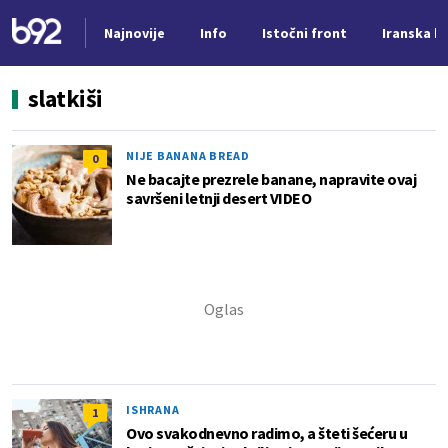
Najnovije
Info
Istočni front
Iranska kr
Nova vest
slatkiši
NIJE BANANA BREAD
0
Ne bacajte prezrele banane, napravite ovaj
savršeni letnji desert VIDEO
ISHRANA
1
Ovo svakodnevno radimo, a šteti šećeru u