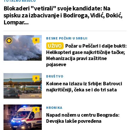
TOTALNO RASULO
Blokaderi "vetirali" svoje kandidate: Na
spisku za izbacivanje i Bodiroga, Vidić, Đokić,
Lompar...
BESNE POŽARI U SRBIJI
0
UŽIVO
Požar u Peščari i dalje bukti:
Helikopteri gase najkritičnije tačke;
Mehanizacija pravi zaštitne
pojaseve
DRUŠTVO
0
Kolone na izlazu iz Srbije: Batrovci
najkritičniji, čeka se i do tri sata
HRONIKA
0
Napad nožem u centru Beograda:
Devojka lakše povređena