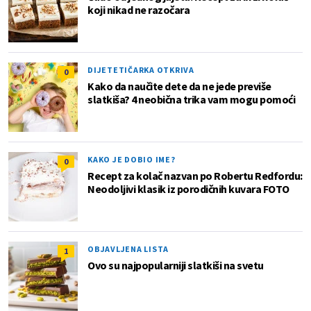
koji nikad ne razočara
DIJETETIČARKA OTKRIVA
0
Kako da naučite dete da ne jede previše
slatkiša? 4 neobična trika vam mogu pomoći
KAKO JE DOBIO IME?
0
Recept za kolač nazvan po Robertu Redfordu:
Neodoljivi klasik iz porodičnih kuvara FOTO
OBJAVLJENA LISTA
1
Ovo su najpopularniji slatkiši na svetu