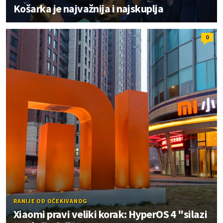
Košarka je najvažnija i najskuplja
0
RANIJE OD OČEKIVANOG
Xiaomi pravi veliki korak: HyperOS 4 "silazi