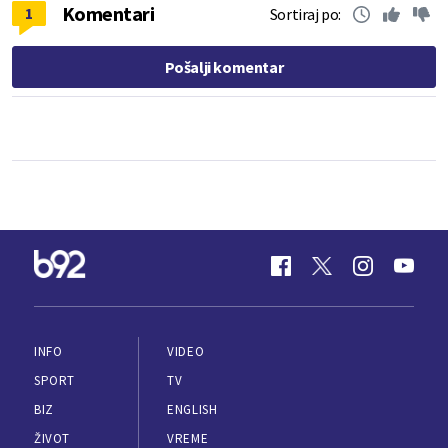
Komentari
1
Sortiraj po:
Pošalji komentar
INFO
VIDEO
SPORT
TV
BIZ
ENGLISH
ŽIVOT
VREME