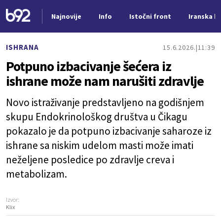
Najnovije
Info
Istočni front
Iranska kr
Nova vest
ISHRANA
15.6.2026.
11:39
Potpuno izbacivanje šećera iz
ishrane može nam narušiti zdravlje
Novo istraživanje predstavljeno na godišnjem
skupu Endokrinološkog društva u Čikagu
pokazalo je da potpuno izbacivanje saharoze iz
ishrane sa niskim udelom masti može imati
neželjene posledice po zdravlje creva i
metabolizam.
Izvor:
Klix