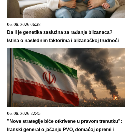
06. 08. 2026 06:38
Da li je genetika zaslužna za rađanje blizanaca?
Istina o naslednim faktorima i blizanačkoj trudnoći
06. 08. 2026 22:45
"Nove strategije biće otkrivene u pravom trenutku":
Iranski general o jačanju PVO, domaćoj opremi i