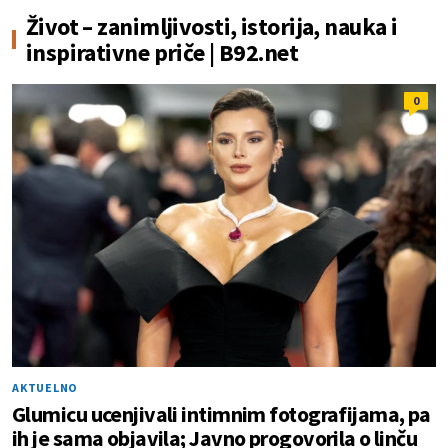
Život – zanimljivosti, istorija, nauka i
inspirativne priče | B92.net
0
AKTUELNO
Glumicu ucenjivali intimnim fotografijama, pa
ih je sama objavila; Javno progovorila o linču