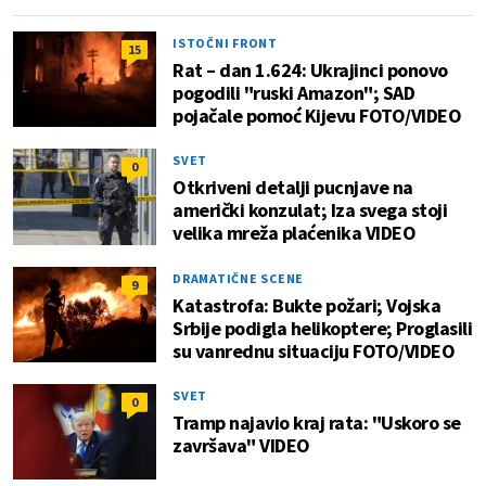
ISTOČNI FRONT
15
Rat – dan 1.624: Ukrajinci ponovo
pogodili "ruski Amazon"; SAD
pojačale pomoć Kijevu FOTO/VIDEO
SVET
0
Otkriveni detalji pucnjave na
američki konzulat; Iza svega stoji
velika mreža plaćenika VIDEO
DRAMATIČNE SCENE
9
Katastrofa: Bukte požari; Vojska
Srbije podigla helikoptere; Proglasili
su vanrednu situaciju FOTO/VIDEO
SVET
0
Tramp najavio kraj rata: "Uskoro se
završava" VIDEO