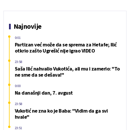
Najnovije
0:01
Partizan već može da se sprema za Hetafe; Ilić
otkrio zašto Ugrešić nije igrao VIDEO
23:58
Saša Ilić nahvalio Vukotića, ali mu i zamerio: "To
ne sme da se dešava!"
0:00
Na današnji dan, 7. avgust
23:58
Vukotić ne zna ko je Baba: "Vidim da ga svi
hvale"
23:51