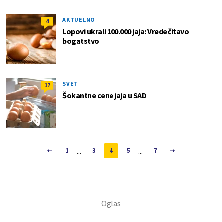
AKTUELNO
4
Lopovi ukrali 100.000 jaja: Vrede čitavo
bogatstvo
SVET
17
Šokantne cene jaja u SAD
...
...
1
3
4
5
7