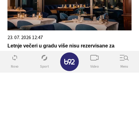
23. 07. 2026 12:47
Letnje večeri u gradu više nisu rezervisane za
vikend: Zašto sve više ljudi bira večeru koja se
✕
spontano pretvori u druženje
Novo
Sport
Video
Menu