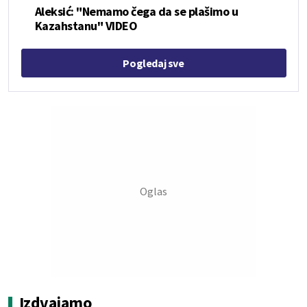
Aleksić: "Nemamo čega da se plašimo u
Kazahstanu" VIDEO
Pogledaj sve
Izdvajamo