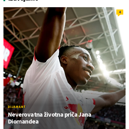
4
DIJAMANT
Neverovatna životna priča Jana
Diomandea