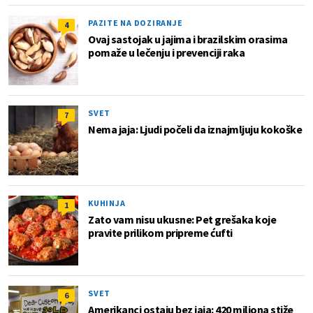
PAZITE NA DOZIRANJE
4
Ovaj sastojak u jajima i brazilskim orasima
pomaže u lečenju i prevenciji raka
SVET
7
Nema jaja: Ljudi počeli da iznajmljuju kokoške
KUHINJA
1
Zato vam nisu ukusne: Pet grešaka koje
pravite prilikom pripreme ćufti
SVET
6
Amerikanci ostaju bez jaja: 420 miliona stiže