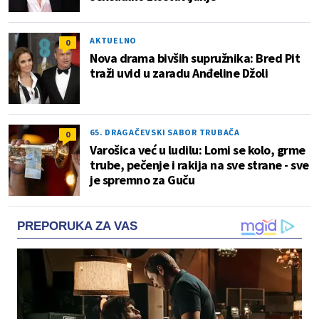
AKTUELNO
0
Nova drama bivših supružnika: Bred Pit
traži uvid u zaradu Anđeline Džoli
65. DRAGAČEVSKI SABOR TRUBAČA
0
Varošica već u ludilu: Lomi se kolo, grme
trube, pečenje i rakija na sve strane - sve
je spremno za Guču
PREPORUKA ZA VAS