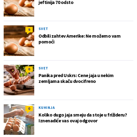
jeftinija 70 odsto
SVET
9
Odbili zahtev Amerike: Ne možemo vam
pomoći
SVET
0
Panika pred Uskrs: Cene jaja u nekim
zemljama skaču dvocifreno
KUHINJA
0
Koliko dugo jaja smeju da stoje u frižideru?
Iznenadiće vas ovaj odgovor