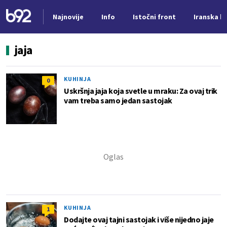
Najnovije
Info
Istočni front
Iranska kr
Nova vest
jaja
KUHINJA
0
Uskršnja jaja koja svetle u mraku: Za ovaj trik
vam treba samo jedan sastojak
KUHINJA
1
Dodajte ovaj tajni sastojak i više nijedno jaje