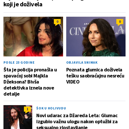
koji je doživela
0
0
POSLE 23 GODINE
OBJAVILA SNIMAK
Šta je policija pronašla u
Poznata glumica doživela
spavaćoj sobi Majkla
tešku saobraćajnu nesreću
Džeksona? Bivša
VIDEO
detektivka iznela nove
detalje
ŠOK U HOLIVUDU
1
Novi udarac za Džareda Leta: Glumac
izgubio važnu ulogu nakon optužbi za
seksualno zlostavljanje