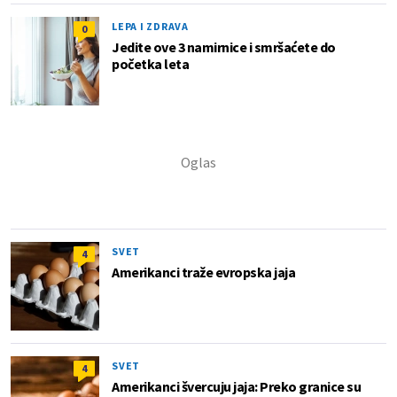
LEPA I ZDRAVA
0
Jedite ove 3 namirnice i smršaćete do
početka leta
SVET
4
Amerikanci traže evropska jaja
SVET
4
Amerikanci švercuju jaja: Preko granice su