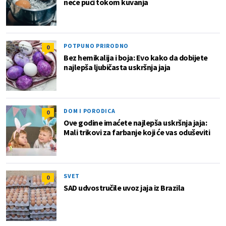
neće pući tokom kuvanja
POTPUNO PRIRODNO
0
Bez hemikalija i boja: Evo kako da dobijete
najlepša ljubičasta uskršnja jaja
DOM I PORODICA
0
Ove godine imaćete najlepša uskršnja jaja:
Mali trikovi za farbanje koji će vas oduševiti
SVET
0
SAD udvostručile uvoz jaja iz Brazila