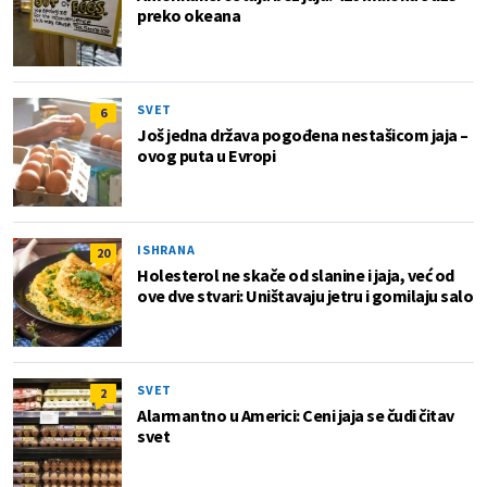
preko okeana
SVET
6
Još jedna država pogođena nestašicom jaja –
ovog puta u Evropi
ISHRANA
20
Holesterol ne skače od slanine i jaja, već od
ove dve stvari: Uništavaju jetru i gomilaju salo
SVET
2
Alarmantno u Americi: Ceni jaja se čudi čitav
svet