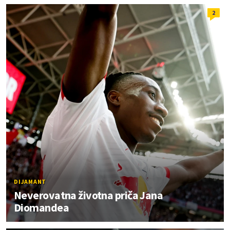
2
DIJAMANT
Neverovatna životna priča Jana
Diomandea