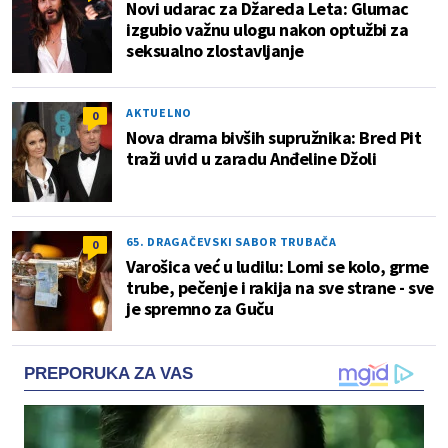
Novi udarac za Džareda Leta: Glumac
izgubio važnu ulogu nakon optužbi za
seksualno zlostavljanje
AKTUELNO
0
Nova drama bivših supružnika: Bred Pit
traži uvid u zaradu Anđeline Džoli
65. DRAGAČEVSKI SABOR TRUBAČA
0
Varošica već u ludilu: Lomi se kolo, grme
trube, pečenje i rakija na sve strane - sve
je spremno za Guču
PREPORUKA ZA VAS