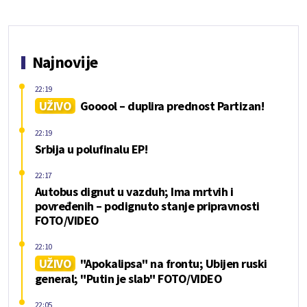
Najnovije
22:19
UŽIVO
Gooool – duplira prednost Partizan!
22:19
Srbija u polufinalu EP!
22:17
Autobus dignut u vazduh; Ima mrtvih i
povređenih – podignuto stanje pripravnosti
FOTO/VIDEO
22:10
UŽIVO
"Apokalipsa" na frontu; Ubijen ruski
general; "Putin je slab" FOTO/VIDEO
22:05