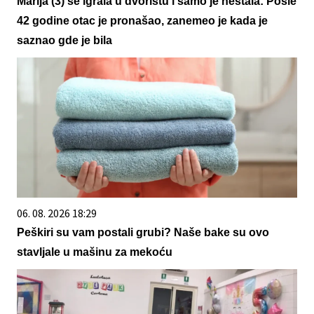
Marija (3) se igrala u dvorištu i samo je nestala: Posle
42 godine otac je pronašao, zanemeo je kada je
saznao gde je bila
06. 08. 2026 18:29
Peškiri su vam postali grubi? Naše bake su ovo
stavljale u mašinu za mekoću