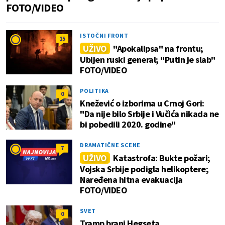
FOTO/VIDEO
ISTOČNI FRONT
15
UŽIVO
"Apokalipsa" na frontu;
Ubijen ruski general; "Putin je slab"
FOTO/VIDEO
POLITIKA
0
Knežević o izborima u Crnoj Gori:
"Da nije bilo Srbije i Vučića nikada ne
bi pobedili 2020. godine"
DRAMATIČNE SCENE
7
UŽIVO
Katastrofa: Bukte požari;
Vojska Srbije podigla helikoptere;
Naređena hitna evakuacija
FOTO/VIDEO
SVET
0
Tramp brani Hegseta