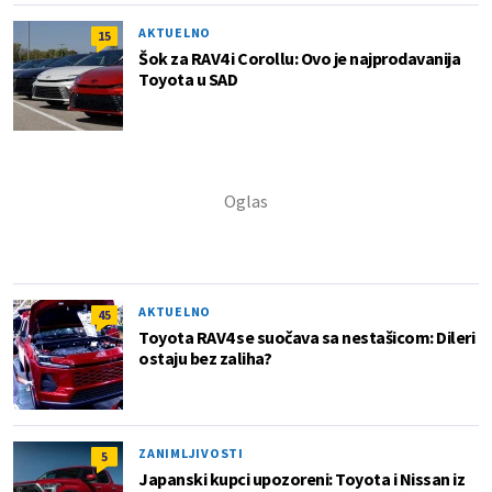
AKTUELNO
15
Šok za RAV4 i Corollu: Ovo je najprodavanija
Toyota u SAD
AKTUELNO
45
Toyota RAV4 se suočava sa nestašicom: Dileri
ostaju bez zaliha?
ZANIMLJIVOSTI
5
Japanski kupci upozoreni: Toyota i Nissan iz