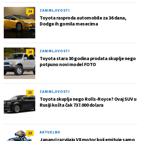
ZANIMLJIVOSTI
24
Toyota rasproda automobile za 36 dana,
Dodge ih gomila mesecima
ZANIMLJIVOSTI
18
Toyota stara 30 godina prodata skuplje nego
potpuno novi model FOTO
ZANIMLJIVOSTI
15
Toyota skuplja nego Rolls-Royce? Ovaj SUV u
Rusiji košta čak 737.000 dolara
AKTUELNO
23
Japanci razvijaju V8 motor koji emituje samo