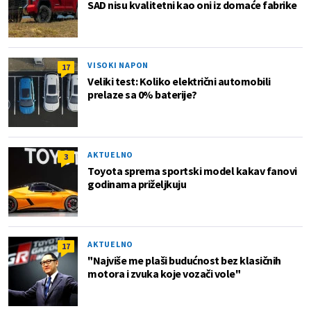
SAD nisu kvalitetni kao oni iz domaće fabrike
VISOKI NAPON
17
Veliki test: Koliko električni automobili
prelaze sa 0% baterije?
AKTUELNO
3
Toyota sprema sportski model kakav fanovi
godinama priželjkuju
AKTUELNO
17
"Najviše me plaši budućnost bez klasičnih
motora i zvuka koje vozači vole"