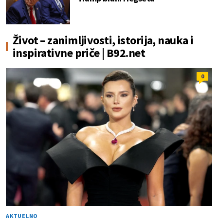
Život – zanimljivosti, istorija, nauka i
inspirativne priče | B92.net
0
AKTUELNO