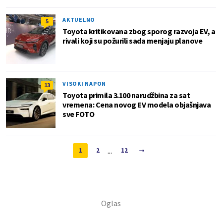
AKTUELNO
5
Toyota kritikovana zbog sporog razvoja EV, a
rivali koji su požurili sada menjaju planove
VISOKI NAPON
13
Toyota primila 3.100 narudžbina za sat
vremena: Cena novog EV modela objašnjava
sve FOTO
...
1
2
12