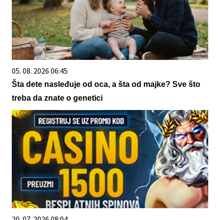
05. 08. 2026 06:45
Šta dete nasleđuje od oca, a šta od majke? Sve što
treba da znate o genetici
20. 07. 2026 08:04