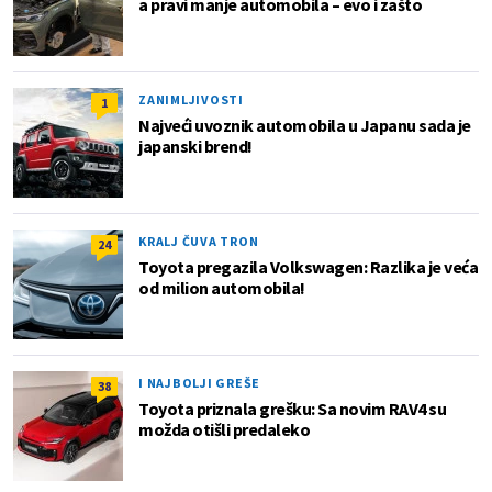
a pravi manje automobila – evo i zašto
ZANIMLJIVOSTI
1
Najveći uvoznik automobila u Japanu sada je
japanski brend!
KRALJ ČUVA TRON
24
Toyota pregazila Volkswagen: Razlika je veća
od milion automobila!
I NAJBOLJI GREŠE
38
Toyota priznala grešku: Sa novim RAV4 su
možda otišli predaleko