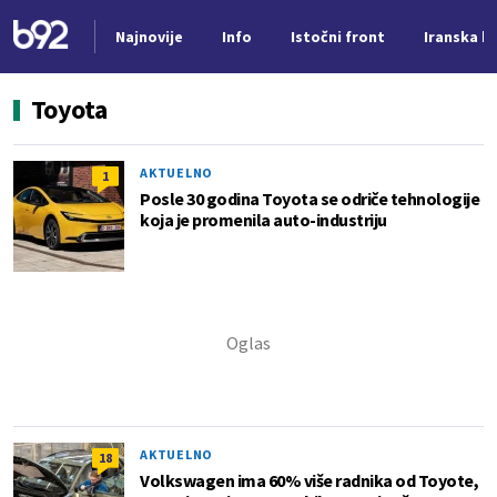
Najnovije
Info
Istočni front
Iranska kr
Nova vest
Toyota
AKTUELNO
1
Posle 30 godina Toyota se odriče tehnologije
koja je promenila auto-industriju
AKTUELNO
18
Volkswagen ima 60% više radnika od Toyote,