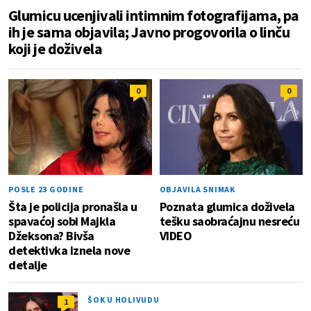
Glumicu ucenjivali intimnim fotografijama, pa
ih je sama objavila; Javno progovorila o linču
koji je doživela
0
0
POSLE 23 GODINE
OBJAVILA SNIMAK
Šta je policija pronašla u
Poznata glumica doživela
spavaćoj sobi Majkla
tešku saobraćajnu nesreću
Džeksona? Bivša
VIDEO
detektivka iznela nove
detalje
ŠOK U HOLIVUDU
1