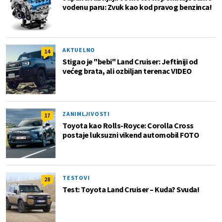
vodenu paru: Zvuk kao kod pravog benzinca!
AKTUELNO
14
Stigao je "bebi" Land Cruiser: Jeftiniji od
većeg brata, ali ozbiljan terenac VIDEO
ZANIMLJIVOSTI
17
Toyota kao Rolls-Royce: Corolla Cross
postaje luksuzni vikend automobil FOTO
TESTOVI
28
Test: Toyota Land Cruiser – Kuda? Svuda!