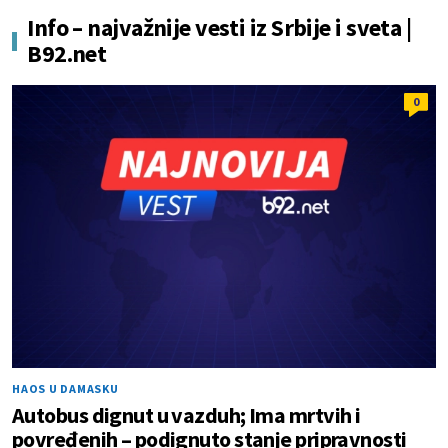
Info – najvažnije vesti iz Srbije i sveta |
B92.net
0
HAOS U DAMASKU
Autobus dignut u vazduh; Ima mrtvih i
povređenih – podignuto stanje pripravnosti