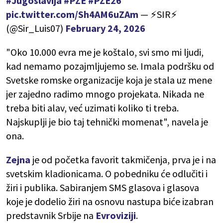
#Jugoslavija
#PZE
#PZE26
pic.twitter.com/Sh4AM6uZAm
— ⚡️SIR⚡️
(@Sir_Luis07)
February 24, 2026
"Oko 10.000 evra me je koštalo, svi smo mi ljudi,
kad nemamo pozajmljujemo se. Imala podršku od
Svetske romske organizacije koja je stala uz mene
jer zajedno radimo mnogo projekata. Nikada ne
treba biti alav, već uzimati koliko ti treba.
Najskuplji je bio taj tehnički momenat", navela je
ona.
Zejna
je od početka favorit takmičenja, prva je i na
svetskim kladionicama. O pobedniku će odlučiti i
žiri i publika. Sabiranjem SMS glasova i glasova
koje je dodelio žiri na osnovu nastupa biće izabran
predstavnik Srbije na
Evroviziji
.