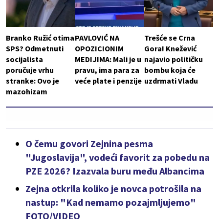
Branko Ružić otima
PAVLOVIĆ NA
Trešće se Crna
SPS? Odmetnuti
OPOZICIONIM
Gora! Knežević
socijalista
MEDIJIMA: Mali je u
najavio političku
poručuje vrhu
pravu, ima para za
bombu koja će
stranke: Ovo je
veće plate i penzije
uzdrmati Vladu
mazohizam
O čemu govori Zejnina pesma
"Jugoslavija", vodeći favorit za pobedu na
PZE 2026? Izazvala buru među Albancima
Zejna otkrila koliko je novca potrošila na
nastup: "Kad nemamo pozajmljujemo"
FOTO/VIDEO