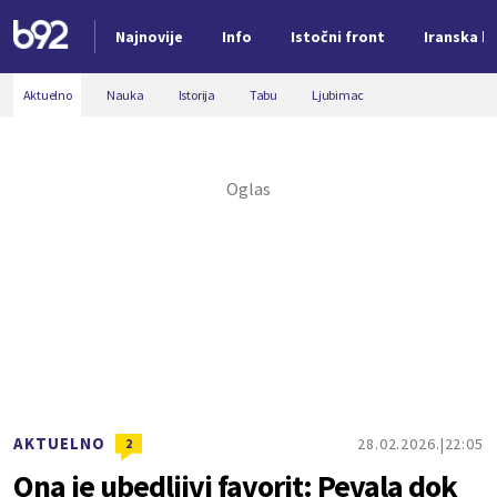
Najnovije
Info
Istočni front
Iranska kr
Nova vest
Aktuelno
Nauka
Istorija
Tabu
Ljubimac
AKTUELNO
28.02.2026.
22:05
2
Ona je ubedljivi favorit: Pevala dok