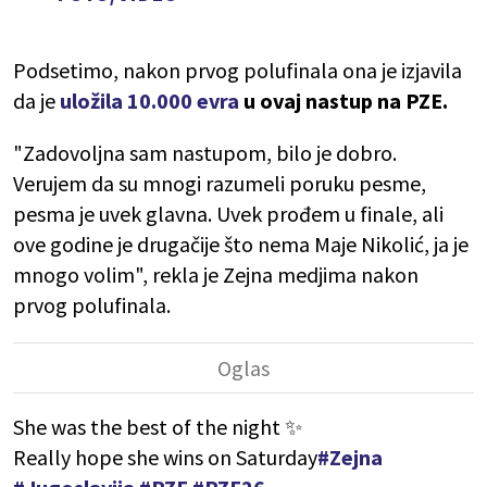
Podsetimo, nakon prvog polufinala ona je izjavila
da je
uložila 10.000 evra
u ovaj nastup na PZE.
"Zadovoljna sam nastupom, bilo je dobro.
Verujem da su mnogi razumeli poruku pesme,
pesma je uvek glavna. Uvek prođem u finale, ali
ove godine je drugačije što nema Maje Nikolić, ja je
mnogo volim", rekla je Zejna medjima nakon
prvog polufinala.
She was the best of the night ✨️
Really hope she wins on Saturday
#Zejna