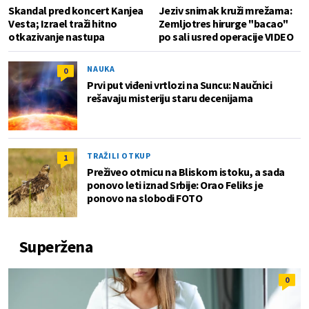
Skandal pred koncert Kanjea
Jeziv snimak kruži mrežama:
Vesta; Izrael traži hitno
Zemljotres hirurge "bacao"
otkazivanje nastupa
po sali usred operacije VIDEO
NAUKA
0
Prvi put viđeni vrtlozi na Suncu: Naučnici
rešavaju misteriju staru decenijama
TRAŽILI OTKUP
1
Preživeo otmicu na Bliskom istoku, a sada
ponovo leti iznad Srbije: Orao Feliks je
ponovo na slobodi FOTO
Superžena
0