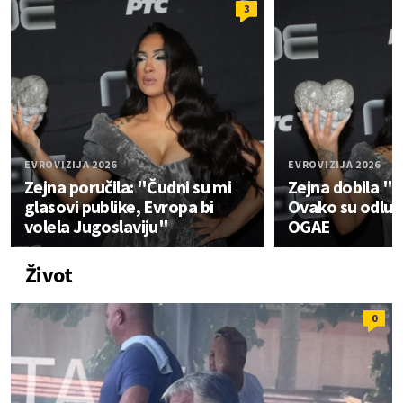
3
EVROVIZIJA 2026
EVROVIZIJA 2026
Zejna poručila: "Čudni su mi
Zejna dobila "
glasovi publike, Evropa bi
Ovako su odluči
volela Jugoslaviju"
OGAE
Život
0