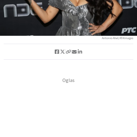
Antonio Ahel/ATAImages