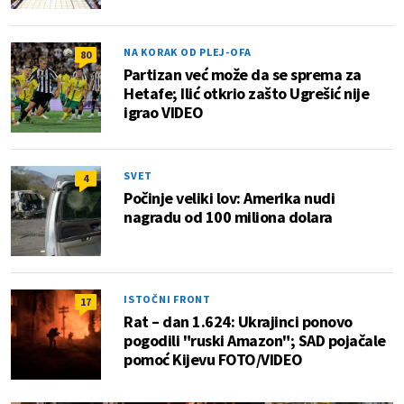
NA KORAK OD PLEJ-OFA
80
Partizan već može da se sprema za
Hetafe; Ilić otkrio zašto Ugrešić nije
igrao VIDEO
SVET
4
Počinje veliki lov: Amerika nudi
nagradu od 100 miliona dolara
ISTOČNI FRONT
17
Rat – dan 1.624: Ukrajinci ponovo
pogodili "ruski Amazon"; SAD pojačale
pomoć Kijevu FOTO/VIDEO