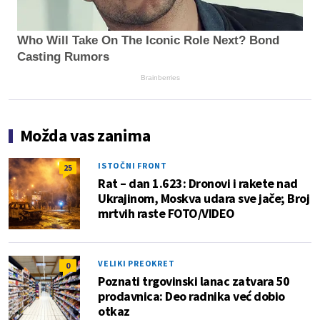
Who Will Take On The Iconic Role Next? Bond
Casting Rumors
Brainberries
Možda vas zanima
ISTOČNI FRONT
25
Rat – dan 1.623: Dronovi i rakete nad
Ukrajinom, Moskva udara sve jače; Broj
mrtvih raste FOTO/VIDEO
VELIKI PREOKRET
0
Poznati trgovinski lanac zatvara 50
prodavnica: Deo radnika već dobio
otkaz