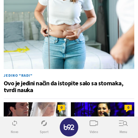
JEDINO "RADI"
Ovo je jedini način da istopite salo sa stomaka,
tvrdi nauka
0
0
✕
Novo
Sport
Video
Menu