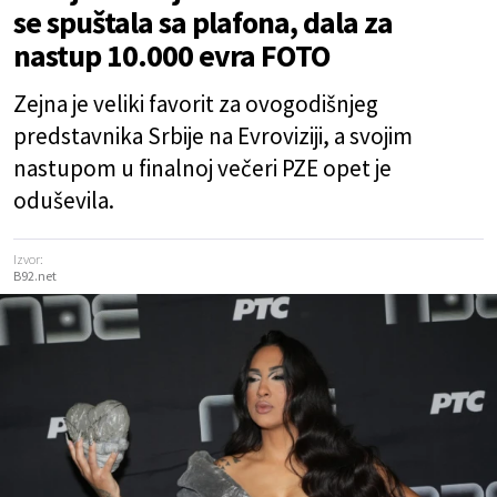
se spuštala sa plafona, dala za
nastup 10.000 evra FOTO
Zejna je veliki favorit za ovogodišnjeg
predstavnika Srbije na Evroviziji, a svojim
nastupom u finalnoj večeri PZE opet je
oduševila.
Izvor:
B92.net