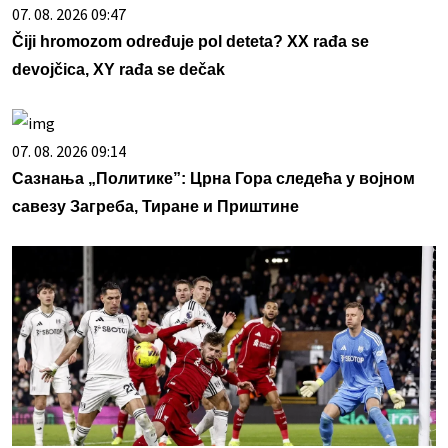
07. 08. 2026 09:47
Čiji hromozom određuje pol deteta? XX rađa se
devojčica, XY rađa se dečak
07. 08. 2026 09:14
Сазнања „Политике”: Црна Гора следећа у војном
савезу Загреба, Тиране и Приштине