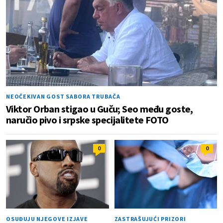
NEOČEKIVAN GOST SABORA TRUBAČA
Viktor Orban stigao u Guču; Seo među goste,
naručio pivo i srpske specijalitete FOTO
0
0
OSUĐUJU NJEGOVE IZJAVE
ZASTRAŠUJUĆI PRIZORI