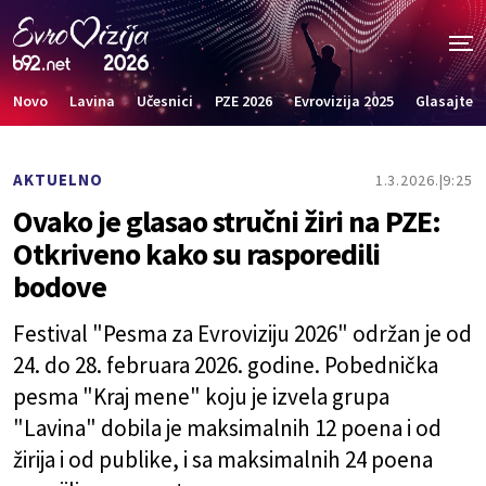
Novo
Lavina
Učesnici
PZE 2026
Evrovizija 2025
Glasajte
AKTUELNO
1.3.2026.
9:25
Ovako je glasao stručni žiri na PZE:
Otkriveno kako su rasporedili
bodove
Festival "Pesma za Evroviziju 2026" održan je od
24. do 28. februara 2026. godine. Pobednička
pesma "Kraj mene" koju je izvela grupa
"Lavina" dobila je maksimalnih 12 poena i od
žirija i od publike, i sa maksimalnih 24 poena