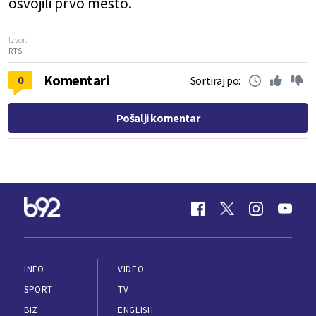
osvojili prvo mesto.
Izvor:
RTS
Komentari
0
Sortiraj po:
Pošalji komentar
INFO
VIDEO
SPORT
TV
BIZ
ENGLISH